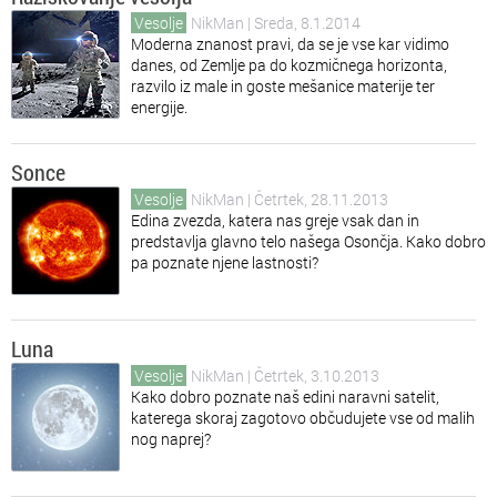
Vesolje
NikMan
| Sreda, 8.1.2014
Moderna znanost pravi, da se je vse kar vidimo
danes, od Zemlje pa do kozmičnega horizonta,
razvilo iz male in goste mešanice materije ter
energije.
Sonce
Vesolje
NikMan
| Četrtek, 28.11.2013
Edina zvezda, katera nas greje vsak dan in
predstavlja glavno telo našega Osončja. Kako dobro
pa poznate njene lastnosti?
Luna
Vesolje
NikMan
| Četrtek, 3.10.2013
Kako dobro poznate naš edini naravni satelit,
katerega skoraj zagotovo občudujete vse od malih
nog naprej?