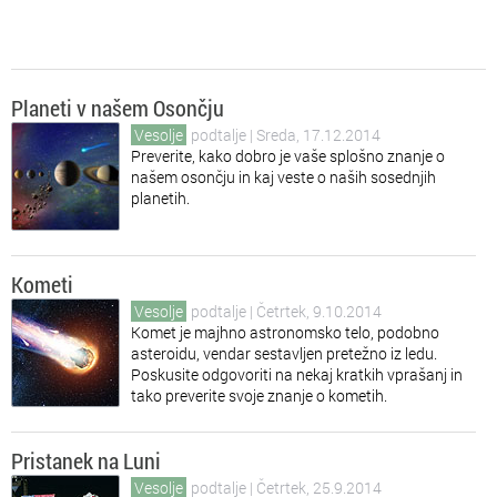
Planeti v našem Osončju
Vesolje
podtalje
| Sreda, 17.12.2014
Preverite, kako dobro je vaše splošno znanje o
našem osončju in kaj veste o naših sosednjih
planetih.
Kometi
Vesolje
podtalje
| Četrtek, 9.10.2014
Komet je majhno astronomsko telo, podobno
asteroidu, vendar sestavljen pretežno iz ledu.
Poskusite odgovoriti na nekaj kratkih vprašanj in
tako preverite svoje znanje o kometih.
Pristanek na Luni
Vesolje
podtalje
| Četrtek, 25.9.2014