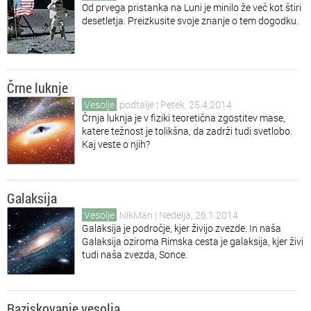
Od prvega pristanka na Luni je minilo že več kot štiri
desetletja. Preizkusite svoje znanje o tem dogodku.
Črne luknje
Vesolje
podtalje
| Petek, 25.4.2014
Črnja luknja je v fiziki teoretična zgostitev mase,
katere težnost je tolikšna, da zadrži tudi svetlobo.
Kaj veste o njih?
Galaksija
Vesolje
NikMan
| Nedelja, 26.1.2014
Galaksija je področje, kjer živijo zvezde. In naša
Galaksija oziroma Rimska cesta je galaksija, kjer živi
tudi naša zvezda, Sonce.
Raziskovanje vesolja