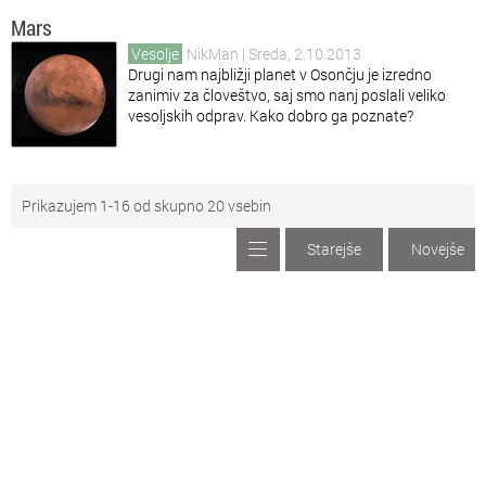
Mars
Vesolje
NikMan
| Sreda, 2.10.2013
Drugi nam najbližji planet v Osončju je izredno
zanimiv za človeštvo, saj smo nanj poslali veliko
vesoljskih odprav. Kako dobro ga poznate?
Prikazujem 1-16 od skupno 20 vsebin
Starejše
Novejše