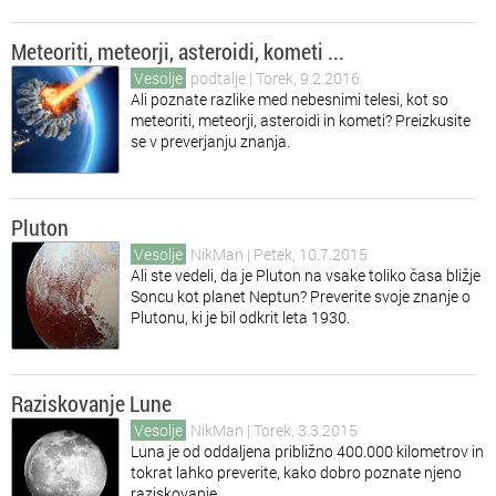
Meteoriti, meteorji, asteroidi, kometi ...
Vesolje
podtalje
| Torek, 9.2.2016
Ali poznate razlike med nebesnimi telesi, kot so
meteoriti, meteorji, asteroidi in kometi? Preizkusite
se v preverjanju znanja.
Pluton
Vesolje
NikMan
| Petek, 10.7.2015
Ali ste vedeli, da je Pluton na vsake toliko časa bližje
Soncu kot planet Neptun? Preverite svoje znanje o
Plutonu, ki je bil odkrit leta 1930.
Raziskovanje Lune
Vesolje
NikMan
| Torek, 3.3.2015
Luna je od oddaljena približno 400.000 kilometrov in
tokrat lahko preverite, kako dobro poznate njeno
raziskovanje.