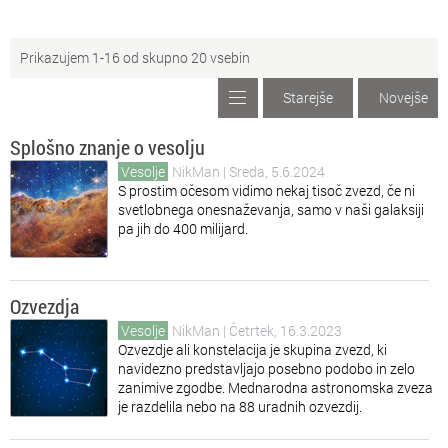
Ku
Kultura
Prikazujem 1-16 od skupno 20 vsebin
Na
Naravoslovje
Starejše
Novejše
Ra
Računalništvo
Splošno znanje o vesolju
Šp
Šport
Vesolje
NikMan
| Sreda, 5.6.2024
S prostim očesom vidimo nekaj tisoč zvezd, če ni
svetlobnega onesnaževanja, samo v naši galaksiji
Ve
Vesolje
pa jih do 400 milijard.
Zg
Zgodovina
Ozvezdja
Vesolje
NikMan
| Četrtek, 16.3.2023
Ozvezdje ali konstelacija je skupina zvezd, ki
navidezno predstavljajo posebno podobo in zelo
zanimive zgodbe. Mednarodna astronomska zveza
je razdelila nebo na 88 uradnih ozvezdij.