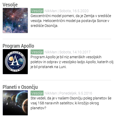
Vesolje
Vesolje
NikMan
| Sobota, 16.5.2020
Geocentrični model pomeni, da je Zemlja v središče
vesolja. Heliocentrični model pa postavlja Sonce v
središče Osončja.
Program Apollo
Vesolje
NikMan
| Sobota, 14.10.2017
Program Apollo je bil niz ameriških vesoljskih
poletov in odprav z vesoljsko ladjo Apollo, katerih cilj
je bil pristanek na Luni.
Planeti v Osončju
Vesolje
NikMan
| Ponedeljek, 9.5.2016
Ste vedeli, da je v našem Osončju poleg planetov še
vsaj 158 naravnih satelitov, ki krožijo okrog
planetov?