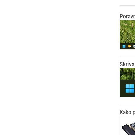
Poravn
Skriva
Kako p