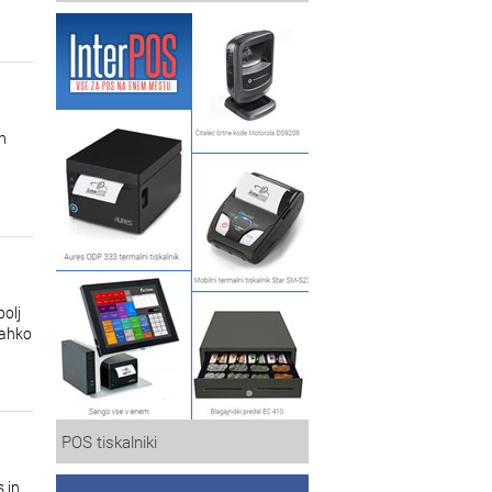
h
bolj
lahko
POS tiskalniki
 in