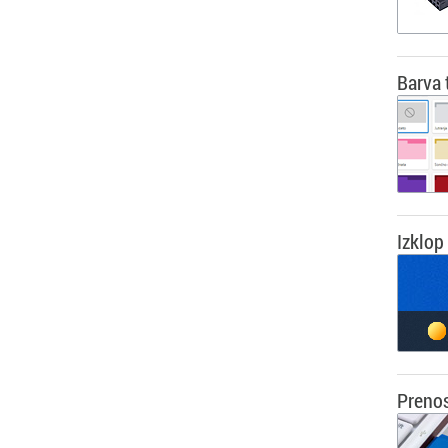
Barva 
Izklop
Prenos