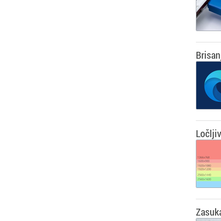
Brisan
Ločlji
Zasuk