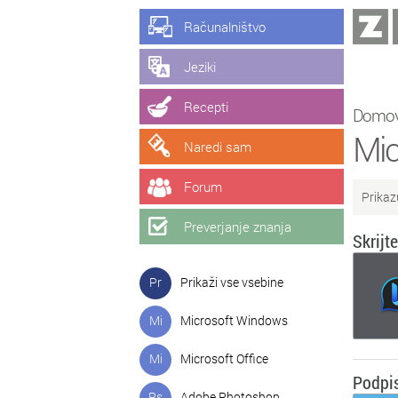
Računalništvo
Jeziki
Recepti
Domo
Mic
Naredi sam
Forum
Prikaz
Preverjanje znanja
Skrijt
Pr
Prikaži vse vsebine
Mi
Microsoft Windows
Mi
Microsoft Office
Podpis
Ps
Adobe Photoshop