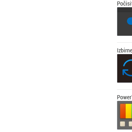
Počisi
Izbirn
Power