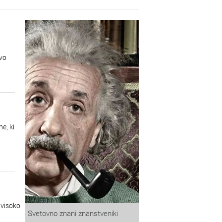
evo
e, ki
 visoko
Svetovno znani znanstveniki