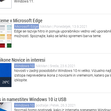
Windows 11.
teme v Microsoft Edge
Microsoft Edge
NikMan
| Ponedeljek, 13.9.2021
Edge se razvija hitro in ponuja uporabnikov vedno več uporabni
možnosti. Spoznajte, kako se lahko spremeni barva teme.
 ikone Novice in interesi
Windows 10
NikMan
| Sreda, 23.6.2021
Novosti v zadnji posodobitvi Windows 10 ni veliko. Vizualno naj
izstopa neprevedena ikona z novicami in vremenom, katero pa 
izklopite.
 in namestitev Windows 10 iz USB
Windows 10
podtalje
| Petek, 26.3.2021
Spoznali bomo postopek, kako iz Interneta prenesemo Windows