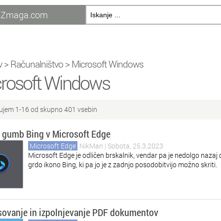
Zmaga.com
v
>
Računalništvo
>
Microsoft Windows
rosoft Windows
ujem 1-16 od skupno 401 vsebin
e gumb Bing v Microsoft Edge
Microsoft Edge
NikMan
| Sobota, 25.3.2023
Microsoft Edge je odličen brskalnik, vendar pa je nedolgo nazaj
grdo ikono Bing, ki pa jo je z zadnjo posodobitvijo možno skriti.
ovanje in izpolnjevanje PDF dokumentov