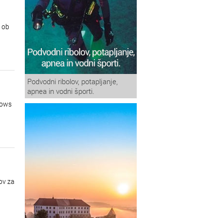
 ob
Podvodni ribolov, potapljanje,
apnea in vodni športi.
dows
ov za