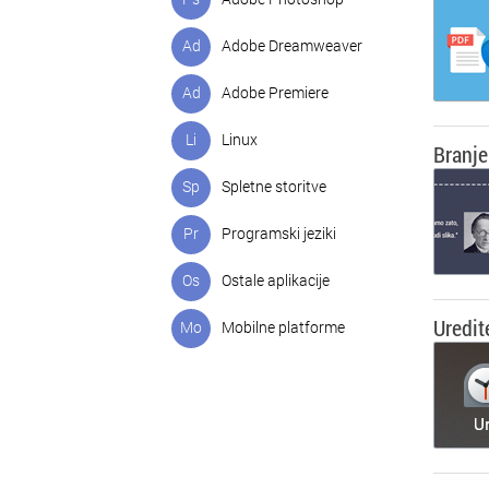
Ad
Adobe Dreamweaver
Ad
Adobe Premiere
Li
Linux
Branje
Sp
Spletne storitve
Pr
Programski jeziki
Os
Ostale aplikacije
Uredit
Mo
Mobilne platforme