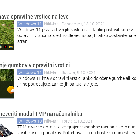
ava opravilne vrstice na levo
Windows 11
NikMan
| Ponedeljek, 18.10.2021
Windows 11 je zaradi večjih zaslonov in tablic postavil ikone v
opravilni vrstici na sredino. Še vedno pa jih lahko postavite na l
stran.
nje gumbov v opravilni vrstici
Windows 11
NikMan
| Sobota, 9.10.2021
Windows 11 ima v opravilni vrstici lahko določene gumbe ali ikon
jih ne potrebujete. Lahko jih pa tudi skrijete.
reveriti modul TMP na računalniku
Windows 10
NikMan
| Torek, 5.10.2021
TPM je varnostni čip, ki je vgrajen v sodobne računalnike in nudi
vaših zaščito podatkov. Potrebovali pa ga boste za namestitev