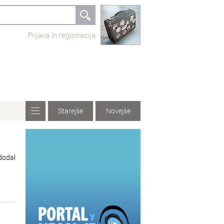
Prijava in registracija
Starejše
Novejše
 dodal