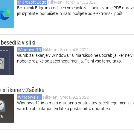
Microsoft Edge
NikMan
| Torek, 24.5.2022
Brskalnik Edge ima odličen vmesnik za izpolnjevanje PDF obrazc
jih izpolnite, podpišete in nato pošljete po elektronski pošti.
 besedila v sliki
Windows 10
NikMan
| Sreda, 4.5.2022
Gumb za iskanje v Windows 10 marsikdo ne uporablja, ker ne vi
nobene razlike od začetnega menija. Pa ni vse temu tako.
e si ikone v Začetku
Windows 11
NikMan
| Sreda, 9.2.2022
Windows 11 ima malo drugačno postavitev začetnega menija, k
vam bo ob prilagoditvi lahko postal hitro uporaben.