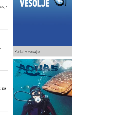
ev, ki
di
Portal v vesolje
i pa