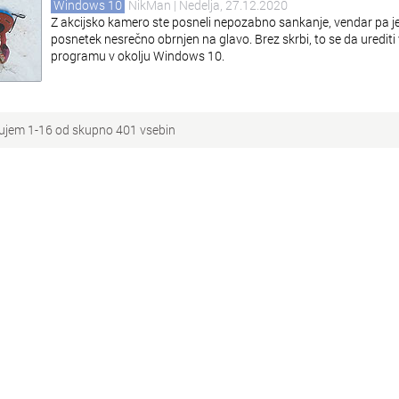
Windows 10
NikMan
| Nedelja, 27.12.2020
Z akcijsko kamero ste posneli nepozabno sankanje, vendar pa j
posnetek nesrečno obrnjen na glavo. Brez skrbi, to se da urediti 
programu v okolju Windows 10.
ujem 1-16 od skupno 401 vsebin