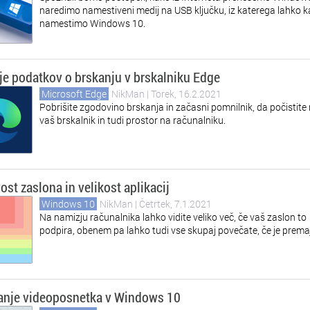
naredimo namestiveni medij na USB ključku, iz katerega lahko k
namestimo Windows 10.
je podatkov o brskanju v brskalniku Edge
Microsoft Edge
NikMan
| Torek, 16.2.2021
Pobrišite zgodovino brskanja in začasni pomnilnik, da počistite
vaš brskalnik in tudi prostor na računalniku.
vost zaslona in velikost aplikacij
Windows 10
NikMan
| Četrtek, 7.1.2021
Na namizju računalnika lahko vidite veliko več, če vaš zaslon to
podpira, obenem pa lahko tudi vse skupaj povečate, če je prema
anje videoposnetka v Windows 10