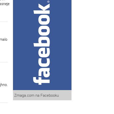
asneje
 malo
jhno.
Zmaga.com na Facebooku