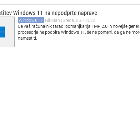
titev Windows 11 na nepodprte naprave
Windows 11
NikMan
| Sreda, 26.1.2022
Če vaš računalnik taradi pomanjkanja TMP 2.0 in novejše gener
procesorja ne podpira Windows 11, še ne pomeni, da ga ne mor
namestiti.