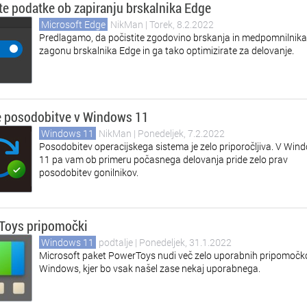
te podatke ob zapiranju brskalnika Edge
Microsoft Edge
NikMan
| Torek, 8.2.2022
Predlagamo, da počistite zgodovino brskanja in medpomnilnika
zagonu brskalnika Edge in ga tako optimizirate za delovanje.
e posodobitve v Windows 11
Windows 11
NikMan
| Ponedeljek, 7.2.2022
Posodobitev operacijskega sistema je zelo priporočljiva. V Win
11 pa vam ob primeru počasnega delovanja pride zelo prav
posodobitev gonilnikov.
Toys pripomočki
Windows 11
podtalje
| Ponedeljek, 31.1.2022
Microsoft paket PowerToys nudi več zelo uporabnih pripomočk
Windows, kjer bo vsak našel zase nekaj uporabnega.