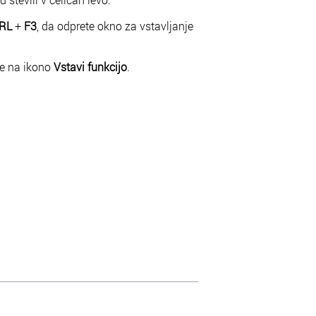
RL
+
F3
, da odprete okno za vstavljanje
ite na ikono
Vstavi funkcijo
.