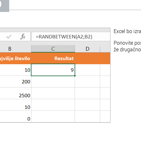
5
Excel bo izr
Ponovite pos
že drugačno