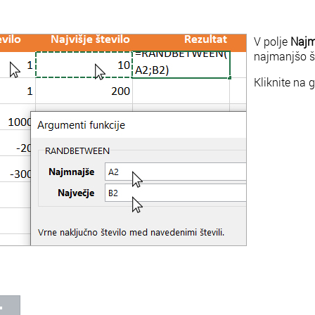
V polje
Najm
najmanjšo št
Kliknite na