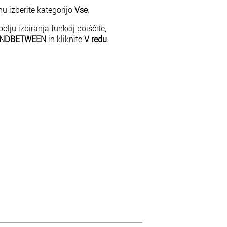
u izberite kategorijo
Vse
.
olju izbiranja funkcij poiščite,
NDBETWEEN
in kliknite
V redu
.