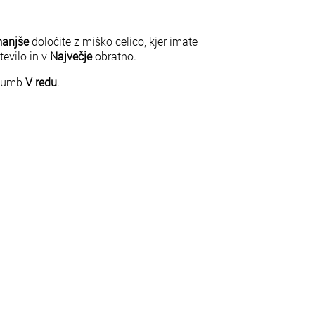
anjše
določite z miško celico, kjer imate
evilo in v
Največje
obratno.
 gumb
V redu
.