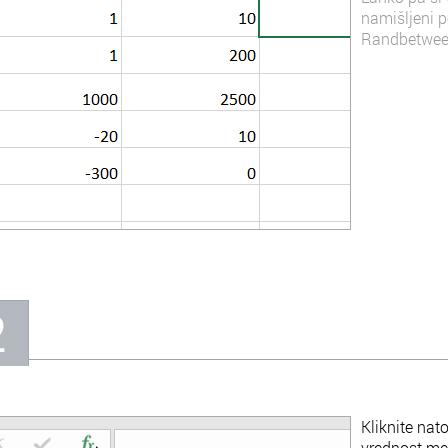
namišljeni p
Randbetwee
2
Kliknite nato
vrednost med