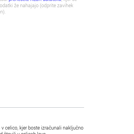
odatki že nahajajo (odprite zavihek
n).
 v celico, kjer boste izračunali naključno
 števili v celicah levo.