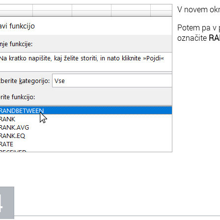
V novem okn
Potem pa v p
označite
RA
4