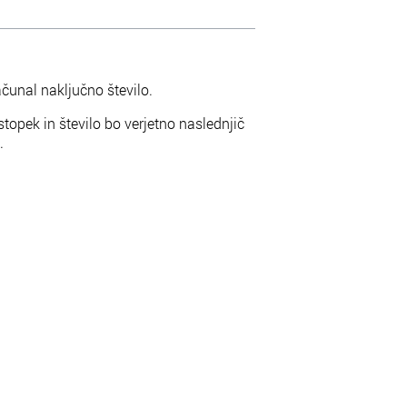
ačunal naključno število.
topek in število bo verjetno naslednjič
.