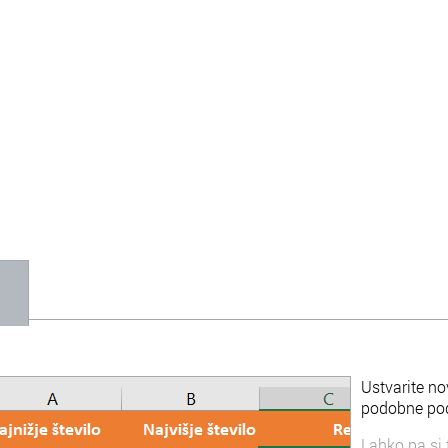
1
Ustvarite no
podobne poda
Lahko pa si 