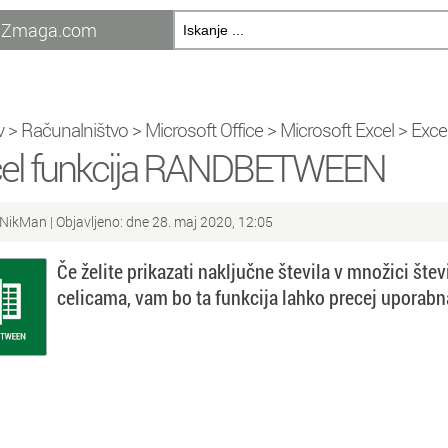
Zmaga.com
v
>
Računalništvo
>
Microsoft Office
>
Microsoft Excel
>
Excel
el funkcija RANDBETWEEN
NikMan
| Objavljeno: dne 28. maj 2020, 12:05
Če želite prikazati naključne števila v množici št
celicama, vam bo ta funkcija lahko precej uporabn