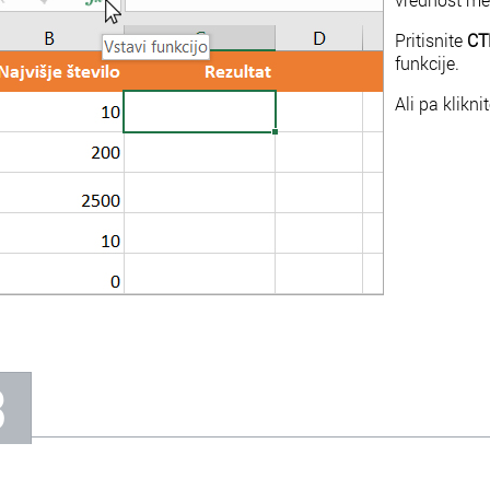
Pritisnite
CT
funkcije.
Ali pa klikn
3