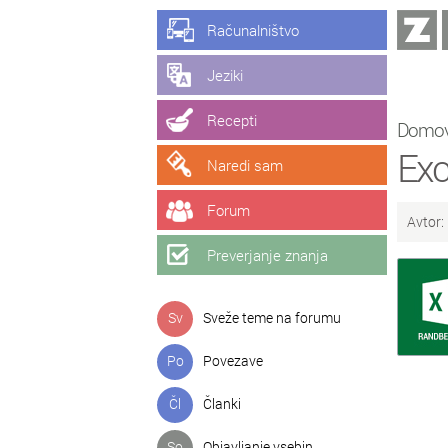
Računalništvo
Jeziki
Recepti
Domo
Exc
Naredi sam
Forum
Avtor:
Preverjanje znanja
Sv
Sveže teme na forumu
Po
Povezave
Čl
Članki
So
Objavljanje vsebin