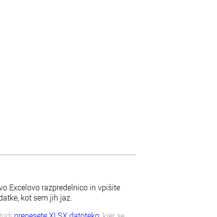
vo Excelovo razpredelnico in vpišite
tke, kot sem jih jaz.
tudi
prenesete XLSX datoteko
, kjer se