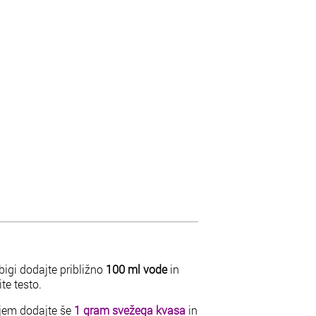
 bigi dodajte približno
100 ml vode
in
te testo.
jem dodajte še
1 gram svežega kvasa
in