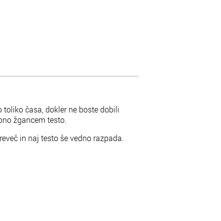
o toliko časa, dokler ne boste dobili
bno žgancem testo.
reveč in naj testo še vedno razpada.