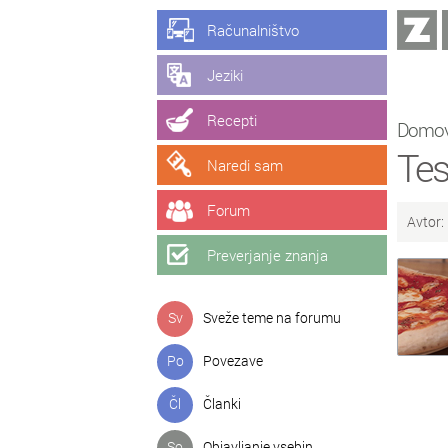
Računalništvo
Jeziki
Recepti
Domo
Tes
Naredi sam
Forum
Avtor:
Preverjanje znanja
Sv
Sveže teme na forumu
Po
Povezave
Čl
Članki
So
Objavljanje vsebin