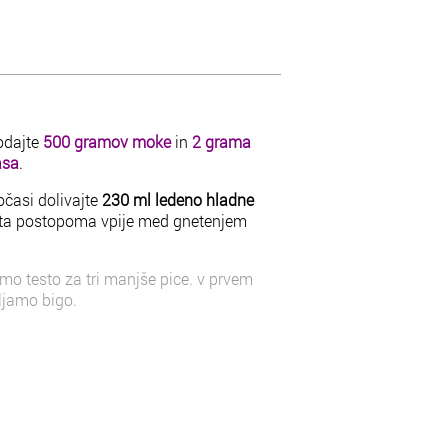
odajte
500 gramov moke
in
2 grama
asa
.
časi dolivajte
230 ml ledeno hladne
e ta postopoma vpije med gnetenjem
omo testo za tri manjše pice. v prvem
ljamo bigo.