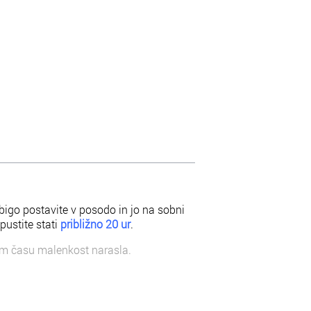
bigo postavite v posodo in jo na sobni
pustite stati
približno 20 ur
.
em času malenkost narasla.