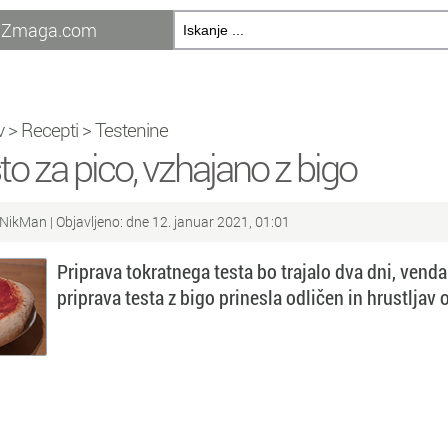
Zmaga.com
v
>
Recepti
>
Testenine
to za pico, vzhajano z bigo
NikMan
| Objavljeno: dne 12. januar 2021, 01:01
Priprava tokratnega testa bo trajalo dva dni, vend
priprava testa z bigo prinesla odličen in hrustljav