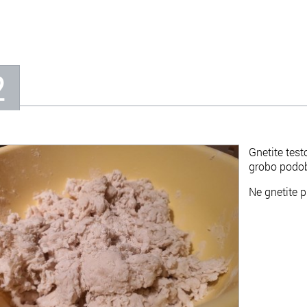
2
Gnetite test
grobo podo
Ne gnetite p