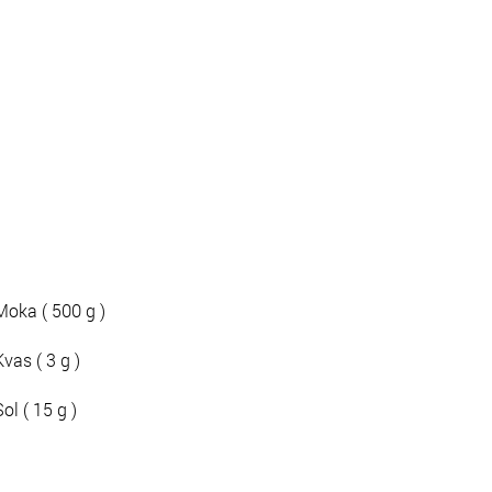
Moka ( 500 g )
Kvas ( 3 g )
Sol ( 15 g )