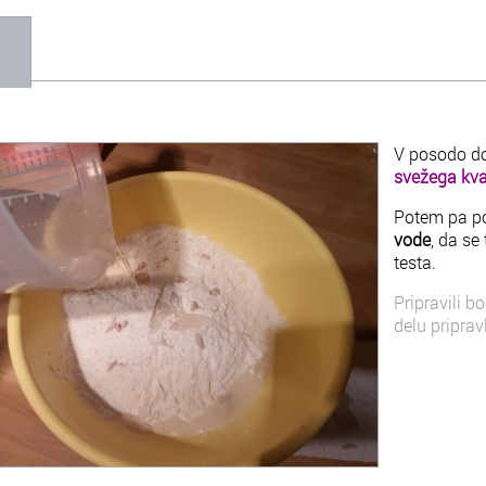
1
V posodo d
svežega kv
Potem pa po
vode
, da s
testa.
Pripravili b
delu priprav