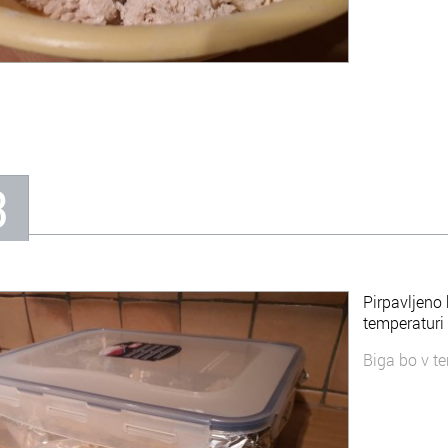
3
Pirpavljeno 
temperaturi 
Biga bo v t