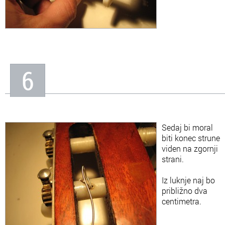
6
Sedaj bi moral
biti konec strune
viden na zgornji
strani.
Iz luknje naj bo
približno dva
centimetra.