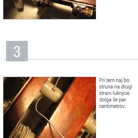
3
Pri tem naj bo
struna na drugi
strani luknjice
dolga še par
centimetrov.