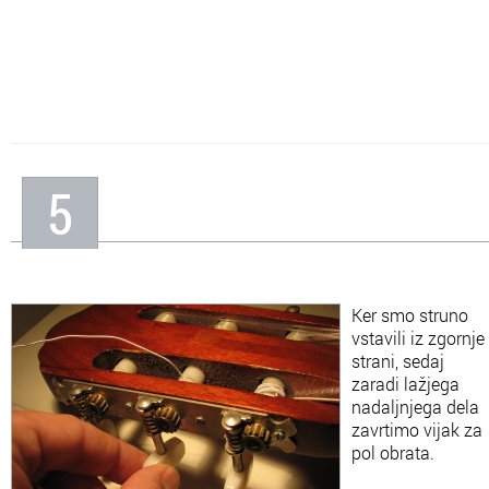
5
Ker smo struno
vstavili iz zgornje
strani, sedaj
zaradi lažjega
nadaljnjega dela
zavrtimo vijak za
pol obrata.