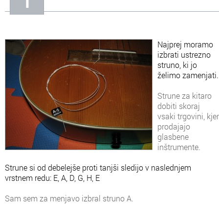
In
Informacije o nas
Najprej moramo
izbrati ustrezno
struno, ki jo
želimo zamenjati.
Strune za kitaro
dobiti skoraj
vsaki trgovini, kjer
prodajajo
glasbene
inštrumente.
Strune si od debelejše proti tanjši sledijo v naslednjem
vrstnem redu: E, A, D, G, H, E
Sam sem za menjavo izbral struno A.