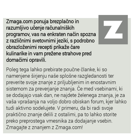
Zmaga.com ponuja brezplačno in
razumljivo učenje računalniških
programov, vas na enkraten način spozna
z različnimi svetovnimi jeziki, s podrobno
obrazloženimi recepti prikaže čare
kulinarike in vam prežene strahove pred
domačimi opravili.
Poleg tega lahko prebirate poučne članke, ki so
namenjene širjenju naše splošne razgledanosti ter
preverite svoje znanje z priljubljenim in enostavnim
sistemom za preverjanje znanja. Če med vsebinami, ki
se dodajajo vsak dan, ne najdete želenega znanja, je za
vaša vprašanja na voljo dobro obiskan forum, kjer lahko
tudi aktivno sodelujete. V primeru, da bi radi svoje
praktično znanje delili z ostalimi, pa to lahko storite
preko preprostega vmesnika za dodajanje vsebin.
Zmagajte z znanjem z Zmaga.com!