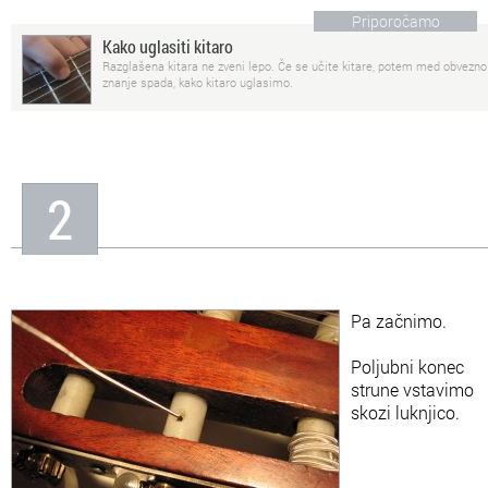
Priporočamo
Kako uglasiti kitaro
Razglašena kitara ne zveni lepo. Če se učite kitare, potem med obvezno
znanje spada, kako kitaro uglasimo.
2
Pa začnimo.
Poljubni konec
strune vstavimo
skozi luknjico.