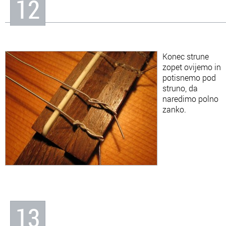
12
Konec strune
zopet ovijemo in
potisnemo pod
struno, da
naredimo polno
zanko.
13