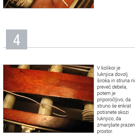
4
V kolikor je
luknjica dovolj
široka in struna ni
preveč debela,
potem je
priporočljivo, da
struno še enkrat
potisnete skozi
luknjico, da
zmanjšate prazen
prostor.