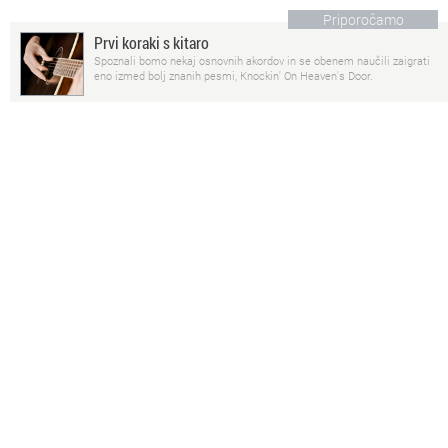
Priporočamo
Prvi koraki s kitaro
Spoznali bomo nekaj osnovnih akordov in se obenem naučili zaigrati
eno izmed bolj znanih pesmi, Knockin' On Heaven's Door.