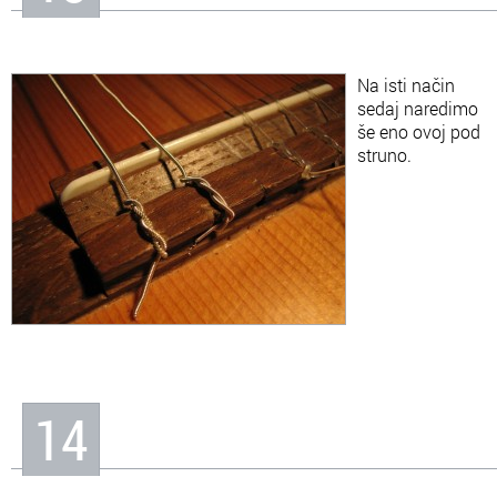
Na isti način
sedaj naredimo
še eno ovoj pod
struno.
14