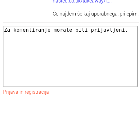
hasted.co.uk/takeaway/l....
Če najdem še kaj uporabnega, prilepim.
Prijava in registracija