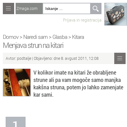
Zmaga.com
Računalništvo
Prijava in registracija
Jeziki
Recepti
Domov
>
Naredi sam
>
Glasba
>
Kitara
Menjava strun na kitari
Naredi sam
Avtor:
podtalje
| Objavljeno: dne 8. avgust 2011, 12:08
Forum
V kolikor imate na kitari že obrabljene
Preverjanje znanja
strune ali pa vam mogoče samo manjka
kakšna struna, potem jo lahko zamenjate
Sv
Sveže teme na forumu
kar sami.
Po
Povezave
Čl
Članki
1
So
Objavljanje vsebin