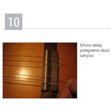
10
Struno sedaj
potegnemo skozi
luknjico.