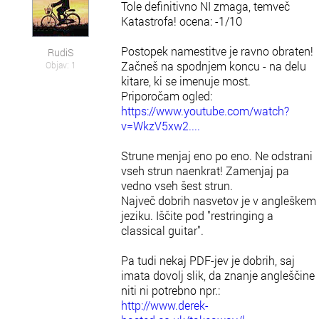
Tole definitivno NI zmaga, temveč
Katastrofa! ocena: -1/10
Postopek namestitve je ravno obraten!
RudiS
Začneš na spodnjem koncu - na delu
Objav: 1
kitare, ki se imenuje most.
Priporočam ogled:
https://www.youtube.com/watch?
v=WkzV5xw2....
Strune menjaj eno po eno. Ne odstrani
vseh strun naenkrat! Zamenjaj pa
vedno vseh šest strun.
Največ dobrih nasvetov je v angleškem
jeziku. Iščite pod "restringing a
classical guitar".
Pa tudi nekaj PDF-jev je dobrih, saj
imata dovolj slik, da znanje angleščine
niti ni potrebno npr.:
http://www.derek-