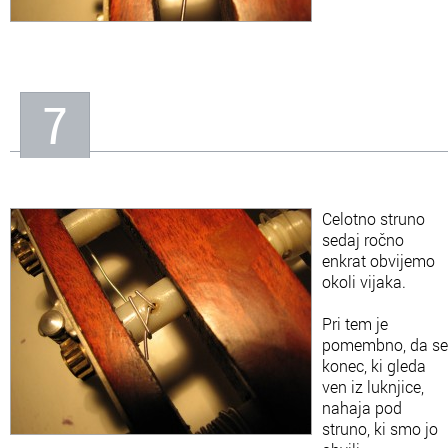
7
Celotno struno
sedaj ročno
enkrat obvijemo
okoli vijaka.
Pri tem je
pomembno, da se
konec, ki gleda
ven iz luknjice,
nahaja pod
struno, ki smo jo