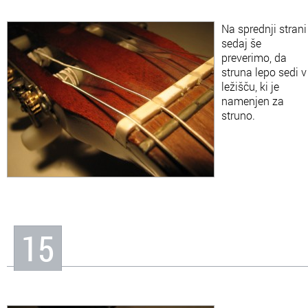
Na sprednji strani
sedaj še
preverimo, da
struna lepo sedi v
ležišču, ki je
namenjen za
struno.
15