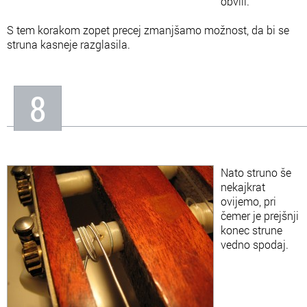
obvili.
S tem korakom zopet precej zmanjšamo možnost, da bi se
struna kasneje razglasila.
8
Nato struno še
nekajkrat
ovijemo, pri
čemer je prejšnji
konec strune
vedno spodaj.