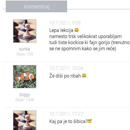
Komentiraj
10.7.2011, 9:58
Lepa lekcija
namesto trsk velikokrat uporabljam
tudi tiste kockice ki fajn gorijo (trenutno
se ne spomnim kako se jim reče)
sunka
Objav: 125
10.7.2011, 10:04
Že diši po ribah
.
Giggy
Objav: 1449
12.7.2011, 17:27
Kaj pa je to šibica?