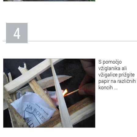
4
S pomočjo
vžiglanika ali
vžigalice prižgite
papir na različnih
koncih ...