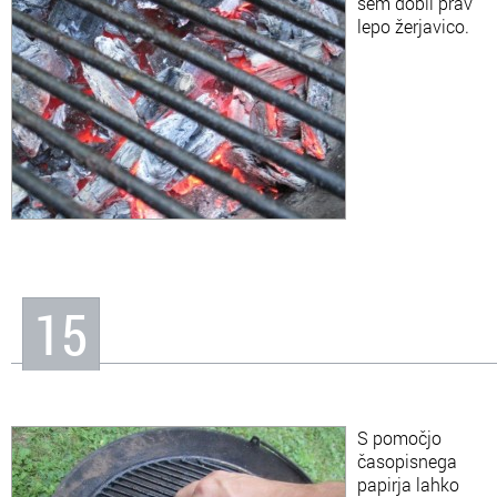
sem dobil prav
lepo žerjavico.
15
S pomočjo
časopisnega
papirja lahko