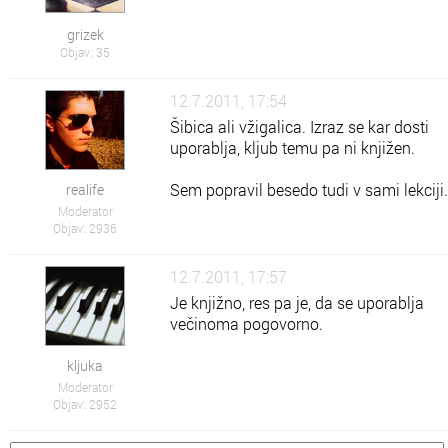
grizek
Objav: 35
12.7.2011, 17:54
Šibica ali vžigalica. Izraz se kar dosti
uporablja, kljub temu pa ni knjižen.
Sem popravil besedo tudi v sami lekciji.
realife
Moderator
Objav: 2936
12.7.2011, 17:57
Je knjižno, res pa je, da se uporablja
večinoma pogovorno.
kljuka
Moderator
Objav: 2952