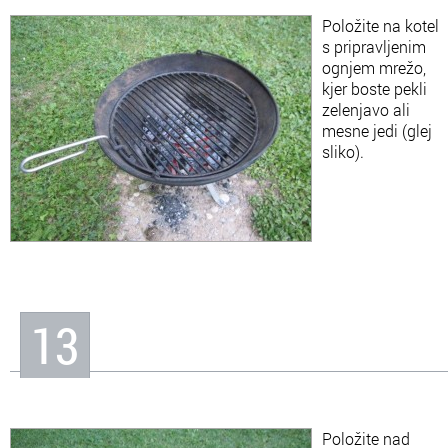
Položite na kotel
s pripravljenim
ognjem mrežo,
kjer boste pekli
zelenjavo ali
mesne jedi (glej
sliko).
13
Položite nad