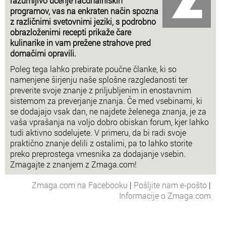
razumljivo učenje računalniških
programov, vas na enkraten način spozna
z različnimi svetovnimi jeziki, s podrobno
obrazloženimi recepti prikaže čare
kulinarike in vam prežene strahove pred
domačimi opravili.
Poleg tega lahko prebirate poučne članke, ki so
namenjene širjenju naše splošne razgledanosti ter
preverite svoje znanje z priljubljenim in enostavnim
sistemom za preverjanje znanja. Če med vsebinami, ki
se dodajajo vsak dan, ne najdete želenega znanja, je za
vaša vprašanja na voljo dobro obiskan forum, kjer lahko
tudi aktivno sodelujete. V primeru, da bi radi svoje
praktično znanje delili z ostalimi, pa to lahko storite
preko preprostega vmesnika za dodajanje vsebin.
Zmagajte z znanjem z Zmaga.com!
Zmaga.com na Facebooku
|
Pošljite nam e-pošto
|
Informacije o Zmaga.com