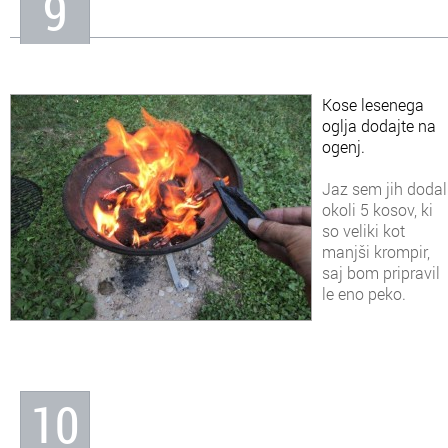
9
Kose lesenega
oglja dodajte na
ogenj.
Jaz sem jih dodal
okoli 5 kosov, ki
so veliki kot
manjši krompir,
saj bom pripravil
le eno peko.
10