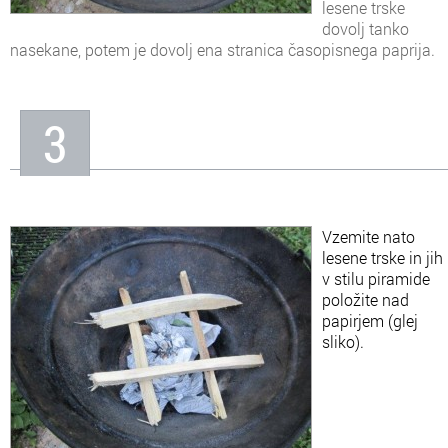
lesene trske
dovolj tanko
nasekane, potem je dovolj ena stranica časopisnega paprija.
3
Vzemite nato
lesene trske in jih
v stilu piramide
položite nad
papirjem (glej
sliko).