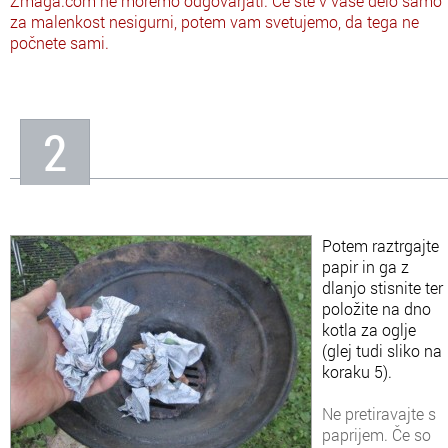
Zmaga.com ne moremo odgovarjati. Če ste v vaše delo samo
zelo uporaben. V tej
za malenkost nesigurni, potem vam svetujemo, da tega ne
lekciji vas bom naučil,
počnete sami.
kako varno zakuriti v
naravi.
2
Potem raztrgajte
papir in ga z
dlanjo stisnite ter
položite na dno
kotla za oglje
(glej tudi sliko na
koraku 5).
Ne pretiravajte s
paprijem. Če so