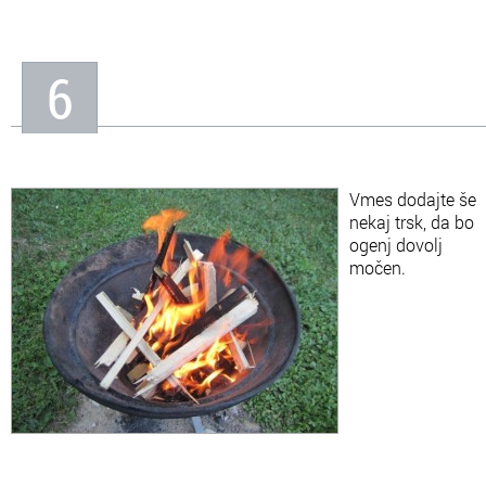
6
Vmes dodajte še
nekaj trsk, da bo
ogenj dovolj
močen.