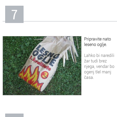
7
Pripravite nato
leseno oglje.
Lahko bi naredili
žar tudi brez
njega, vendar bo
ogenj tlel manj
časa.