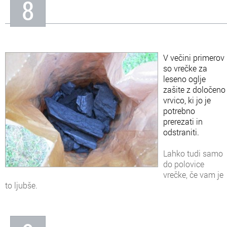
8
V večini primerov
so vrečke za
leseno oglje
zašite z določeno
vrvico, ki jo je
potrebno
prerezati in
odstraniti.
Lahko tudi samo
do polovice
vrečke, če vam je
to ljubše.