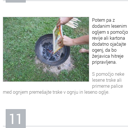
Potem pa z
dodanim lesenim
ogljem s pomočjo
revije ali kartona
dodatno ojačajte
ogenj, da bo
žerjavica hitreje
pripravljena.
S pomočjo neke
lesene trske ali
primerne palice
med ognjem premešajte trske v ognju in leseno oglje.
11