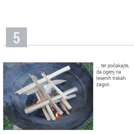
5
... ter počakajte,
da ogenj na
lesenih trskah
zagori.