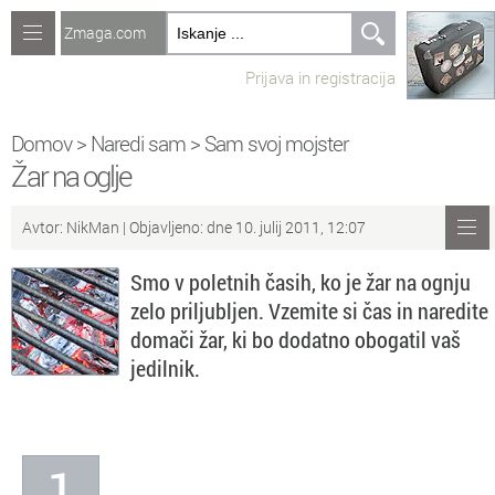
Zmaga.com
Računalništvo
Prijava in registracija
Jeziki
Recepti
Domov
>
Naredi sam
>
Sam svoj mojster
Žar na oglje
Naredi sam
Avtor:
NikMan
| Objavljeno: dne 10. julij 2011, 12:07
Forum
Smo v poletnih časih, ko je žar na ognju
Preverjanje znanja
zelo priljubljen. Vzemite si čas in naredite
domači žar, ki bo dodatno obogatil vaš
Sv
Sveže teme na forumu
jedilnik.
Po
Povezave
Čl
Članki
1
So
Objavljanje vsebin