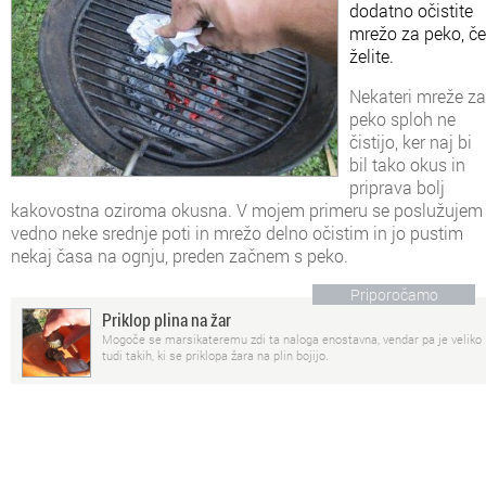
dodatno očistite
mrežo za peko, če
želite.
Nekateri mreže za
peko sploh ne
čistijo, ker naj bi
bil tako okus in
priprava bolj
kakovostna oziroma okusna. V mojem primeru se poslužujem
vedno neke srednje poti in mrežo delno očistim in jo pustim
nekaj časa na ognju, preden začnem s peko.
Priporočamo
Priklop plina na žar
Mogoče se marsikateremu zdi ta naloga enostavna, vendar pa je veliko
tudi takih, ki se priklopa žara na plin bojijo.