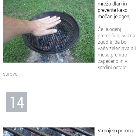
mrežo dlan in
preverite kako
močan je ogenj.
Če je ogenj
premočan, se zna
zgoditi, da bo
vaša zelenjava ali
meso prehitro
zapečeno in v
sredini ostalo
surovo.
14
V mojem primeru