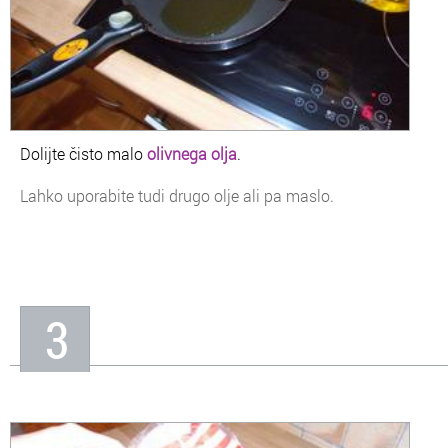
Dolijte čisto malo
olivnega olja
.
Lahko uporabite tudi drugo olje ali pa maslo.
3