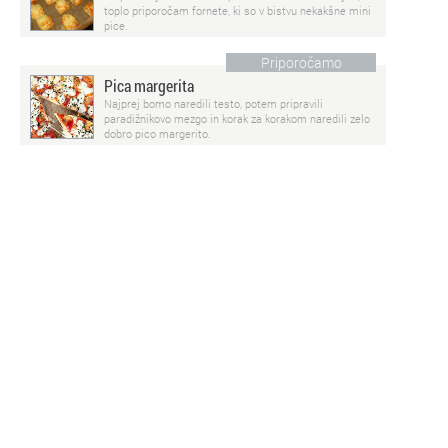
toplo priporočam fornete, ki so v bistvu nekakšne mini
pice.
Priporočamo
Pica margerita
Najprej bomo naredili testo, potem pripravili
paradižnikovo mezgo in korak za korakom naredili zelo
dobro pico margerito.