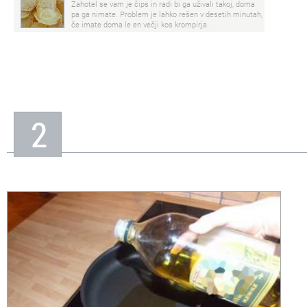
Zahotel se vam je čips in radi bi ga uživali takoj, doma
pa ga nimate. Problem je lahko rešen v desetih minutah,
če imate doma le en večji kos krompirja.
2