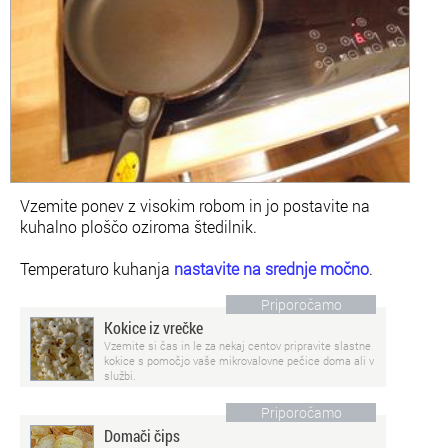
Vzemite ponev z visokim robom in jo postavite na
kuhalno ploščo oziroma štedilnik.
Temperaturo kuhanja
nastavite na srednje močno
.
Priporočamo
Kokice iz vrečke
Vzemite si čas in le za nekaj centov pripravite slastne
kokice s pomočjo vaše mikrovalovne pečice doma ali v
službi.
Priporočamo
Domači čips