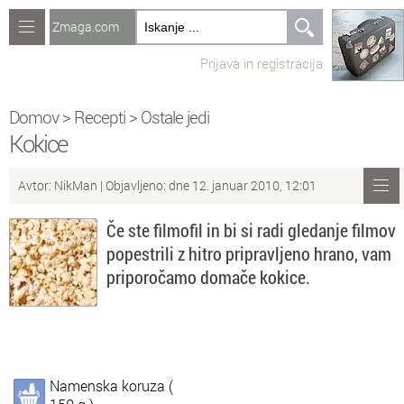
Zmaga.com
Računalništvo
Prijava in registracija
Jeziki
Recepti
Domov
>
Recepti
>
Ostale jedi
Kokice
Naredi sam
Avtor:
NikMan
| Objavljeno: dne 12. januar 2010, 12:01
Forum
Če ste filmofil in bi si radi gledanje filmov
Preverjanje znanja
popestrili z hitro pripravljeno hrano, vam
priporočamo domače kokice.
Sv
Sveže teme na forumu
Po
Povezave
Čl
Članki
Namenska koruza (
So
Objavljanje vsebin