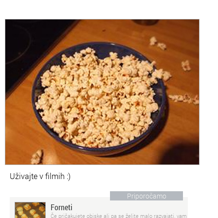
Uživajte v filmih :)
Priporočamo
Forneti
Če pričakujete obiske ali pa se želite malo razvajati, vam