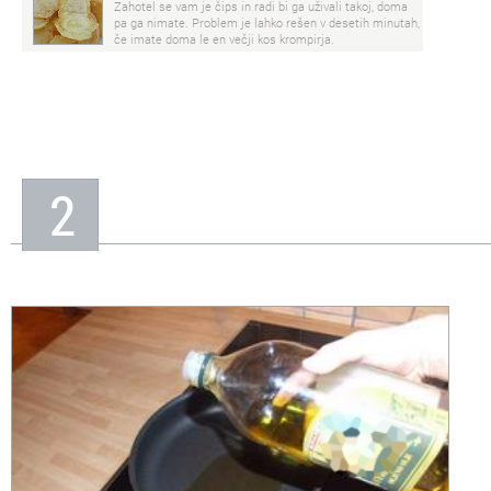
Zahotel se vam je čips in radi bi ga uživali takoj, doma
pa ga nimate. Problem je lahko rešen v desetih minutah,
če imate doma le en večji kos krompirja.
2