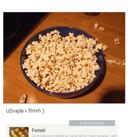
Uživajte v filmih :)
Priporočamo
Forneti
Če pričakujete obiske ali pa se želite malo razvajati, vam