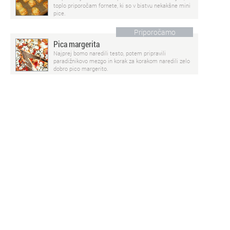
toplo priporočam fornete, ki so v bistvu nekakšne mini
pice.
Priporočamo
Pica margerita
Najprej bomo naredili testo, potem pripravili
paradižnikovo mezgo in korak za korakom naredili zelo
dobro pico margerito.