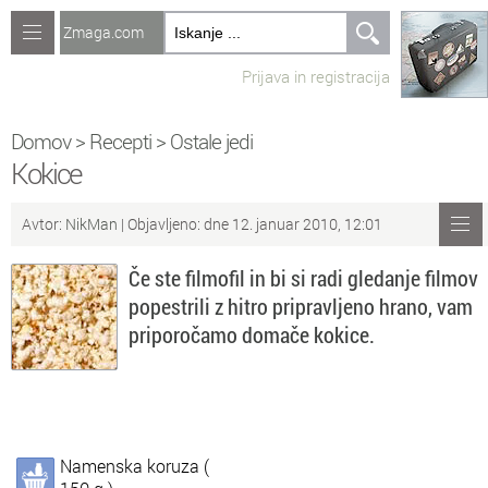
Zmaga.com
Računalništvo
Prijava in registracija
Jeziki
Recepti
Domov
>
Recepti
>
Ostale jedi
Kokice
Naredi sam
Avtor:
NikMan
| Objavljeno: dne 12. januar 2010, 12:01
Forum
Če ste filmofil in bi si radi gledanje filmov
Preverjanje znanja
popestrili z hitro pripravljeno hrano, vam
priporočamo domače kokice.
Sv
Sveže teme na forumu
Po
Povezave
Čl
Članki
Namenska koruza (
So
Objavljanje vsebin