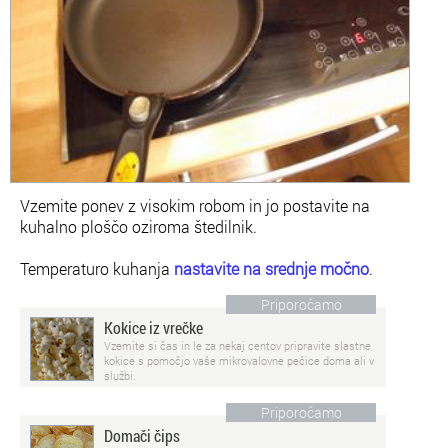
Vzemite ponev z visokim robom in jo postavite na
kuhalno ploščo oziroma štedilnik.
Temperaturo kuhanja
nastavite na srednje močno
.
Priporočamo
Kokice iz vrečke
Vzemite si čas in le za nekaj centov pripravite slastne
kokice s pomočjo vaše mikrovalovne pečice doma ali v
službi.
Priporočamo
Domači čips