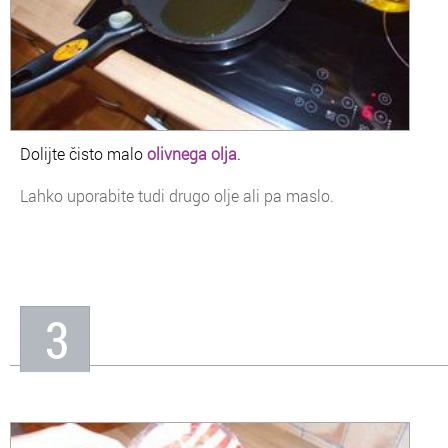
Dolijte čisto malo
olivnega olja
.
Lahko uporabite tudi drugo olje ali pa maslo.
3