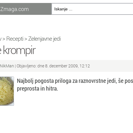
Zmaga.com
v
>
Recepti
>
Zelenjavne jedi
e krompir
NikMan
| Objavljeno: dne 8. december 2009, 12:12
Najbolj pogosta priloga za raznovrstne jedi, še pos
preprosta in hitra.