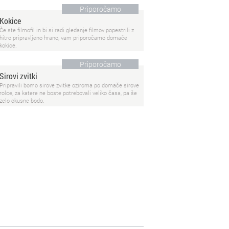
Priporočamo
Kokice
Če ste filmofil in bi si radi gledanje filmov popestrili z
hitro pripravljeno hrano, vam priporočamo domače
kokice.
Priporočamo
Sirovi zvitki
Pripravili bomo sirove zvitke oziroma po domače sirove
rolce, za katere ne boste potrebovali veliko časa, pa še
zelo okusne bodo.