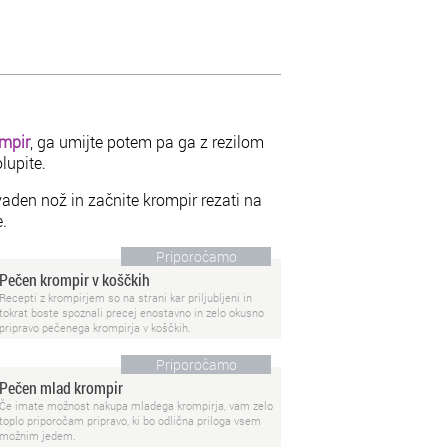
mpir
, ga umijte potem pa ga z rezilom
lupite.
aden nož in začnite krompir rezati na
.
Priporočamo
Pečen krompir v koščkih
Recepti z krompirjem so na strani kar priljubljeni in
tokrat boste spoznali precej enostavno in zelo okusno
pripravo pečenega krompirja v koščkih.
Priporočamo
Pečen mlad krompir
Če imate možnost nakupa mladega krompirja, vam zelo
toplo priporočam pripravo, ki bo odlična priloga vsem
možnim jedem.