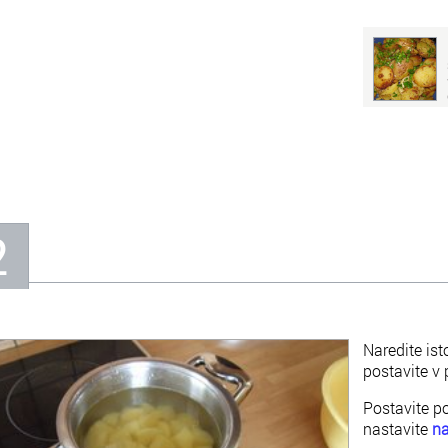
2
Naredite ist
postavite v
Postavite p
nastavite
na