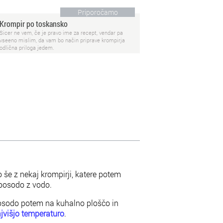
Priporočamo
Krompir po toskansko
Sicer ne vem, če je pravo ime za recept, vendar pa
vseeno mislim, da vam bo način priprave krompirja
odlična priloga jedem.
o še z nekaj krompirji, katere potem
 posodo z vodo.
osodo potem na kuhalno ploščo in
jvišjo temperaturo
.