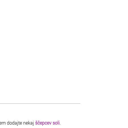
em dodajte nekaj
ščepcev soli
.