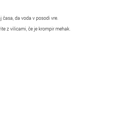
j časa, da voda v posodi vre.
te z vilicami, če je krompir mehak.