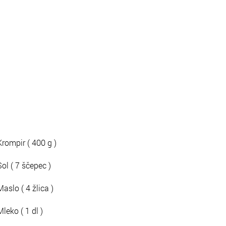
Krompir ( 400 g )
Sol ( 7 ščepec )
Maslo ( 4 žlica )
Mleko ( 1 dl )