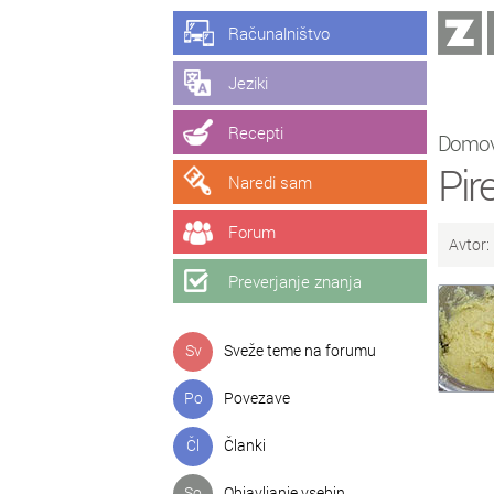
Računalništvo
Jeziki
Recepti
Domo
Pir
Naredi sam
Forum
Avtor:
Preverjanje znanja
Sv
Sveže teme na forumu
Po
Povezave
Čl
Članki
So
Objavljanje vsebin