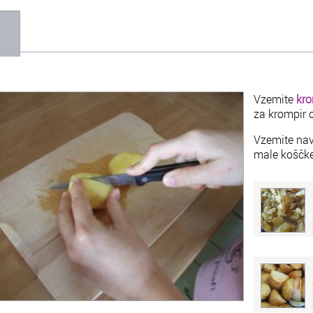
1
Vzemite
kro
za krompir o
Vzemite nav
male koščke