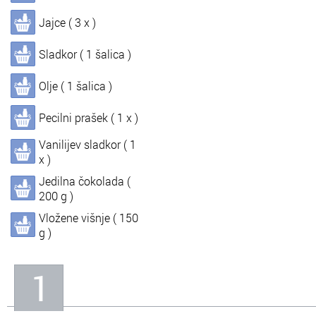
Jajce ( 3 x )
In
Informacije o nas
Sladkor ( 1 šalica )
Olje ( 1 šalica )
Pecilni prašek ( 1 x )
Vanilijev sladkor ( 1
x )
Jedilna čokolada (
200 g )
Vložene višnje ( 150
g )
1