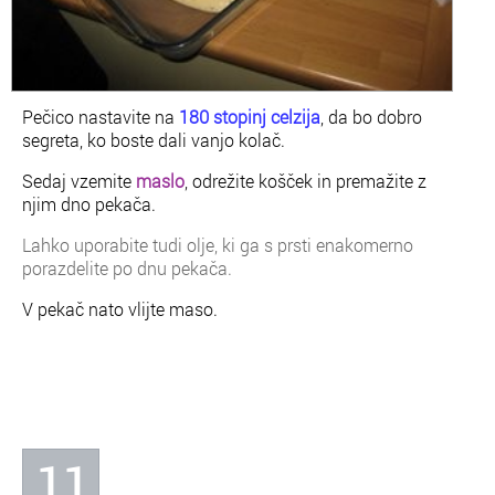
Pečico nastavite na
180 stopinj celzija
, da bo dobro
segreta, ko boste dali vanjo kolač.
Sedaj vzemite
maslo
, o
drežite košček in premažite z
njim dno pekača.
Lahko uporabite tudi olje, ki ga s prsti enakomerno
porazdelite po dnu pekača.
V pekač nato vlijte maso.
11