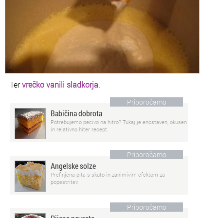
Ter
vrečko vanili sladkorja
.
Priporočamo
Babičina dobrota
Potrebujemo pecivo na hitro? Tukaj je enostaven, okusen
in relativno hiter recept.
Priporočamo
Angelske solze
Prefinjena pita s skuto in zanimivim efektom za
popestritev.
Priporočamo