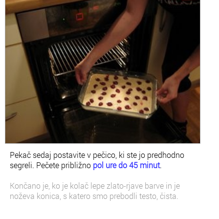
Pekač sedaj postavite v pečico, ki ste jo predhodno
segreli. Pečete približno
pol ure do 45 minut
.
Končano je, ko je kolač lepe zlato-rjave barve in je
noževa konica, s katero smo prebodli testo, čista.