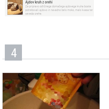
Ajdov kruh z orehi
Za pripravo odličnega domačega ajdovega kruha boste
potrebovali ajdovo in navadno belo moko, malo kvasa ter
seveda orehe.
4