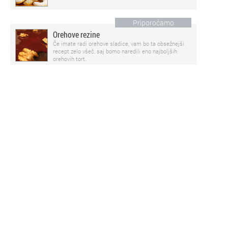
Priporočamo
Orehove rezine
Če imate radi orehove sladice, vam bo ta obsežnejši
recept zelo všeč, saj bomo naredili eno najboljših
orehovih tort.