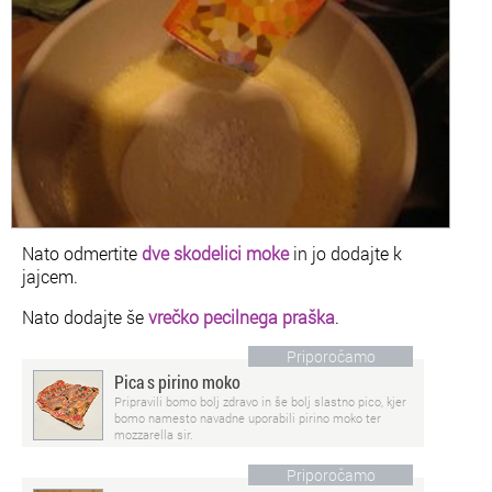
Nato odmertite
dve skodelici moke
in jo dodajte k
jajcem.
Nato dodajte še
vrečko pecilnega praška
.
Priporočamo
Pica s pirino moko
Pripravili bomo bolj zdravo in še bolj slastno pico, kjer
bomo namesto navadne uporabili pirino moko ter
mozzarella sir.
Priporočamo