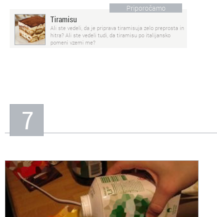
Priporočamo
Tiramisu
Ali ste vedeli, da je priprava tiramisuja zelo preprosta in
hitra? Ali ste vedeli tudi, da tiramisu po italijansko
pomeni vzemi me?
7