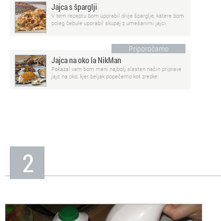
Jajca s šparglji
V tem receptu bom uporabil divje šparglje, katere bom
poleg čebule uporabil skupaj z umešanimi jajci.
Priporočamo
Jajca na oko la NikMan
Pokazal vam bom meni najbolj slasten način priprave
jajc na oko, kjer beljak popečemo kot zrezke.
2