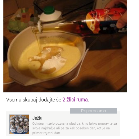
Vsemu skupaj dodajte še
2 žlici ruma
.
Priporočamo
Ježki
Odlična in zelo poznana sladica, ki jo lahko pripravite za
svoje najdražje ali pa za kak poseben dan, kot je na
primer rojstni dan.