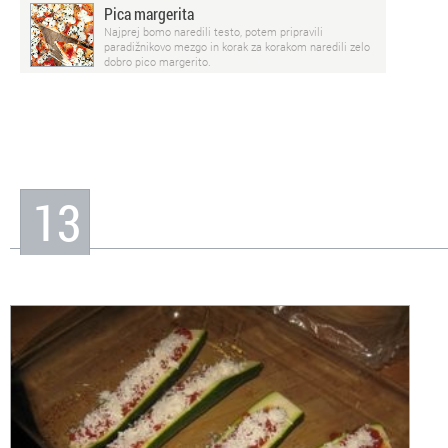
Pica margerita
Najprej bomo naredili testo, potem pripravili
paradižnikovo mezgo in korak za korakom naredili zelo
dobro pico margerito.
13