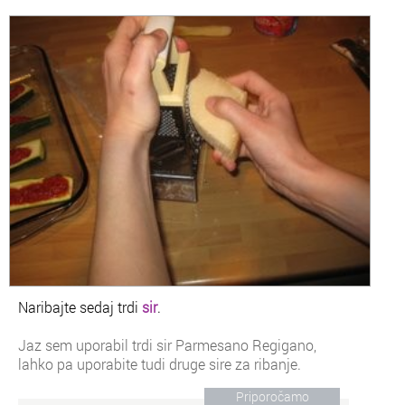
Naribajte sedaj trdi
sir
.
Jaz sem uporabil trdi sir Parmesano Regigano,
lahko pa uporabite tudi druge sire za ribanje.
Priporočamo