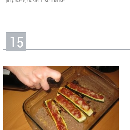
jih pečete, dokler niso mehke.
15