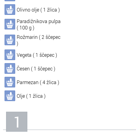
Olivno olje ( 1 žlica )
In
Informacije o nas
Paradižnikova pulpa
( 100 g )
Rožmarin ( 2 ščepec
)
Vegeta ( 1 ščepec )
Česen ( 1 ščepec )
Parmezan ( 4 žlica )
Olje ( 1 žlica )
1