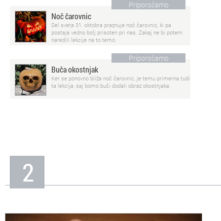
Priporočamo
Noč čarovnic
Del sveta 31. oktobra praznuje noč čarovnic, ki pa
postaja vedno bolj prisoten pri nas. Zakaj ne bi potem
naredili lekcije na to temo.
Priporočamo
Buča okostnjak
Ker se ponovno bliža noč čarovnic, je temu primerna tudi
ta lekcija, saj bomo buči dodali obraz okostnjaka.
2