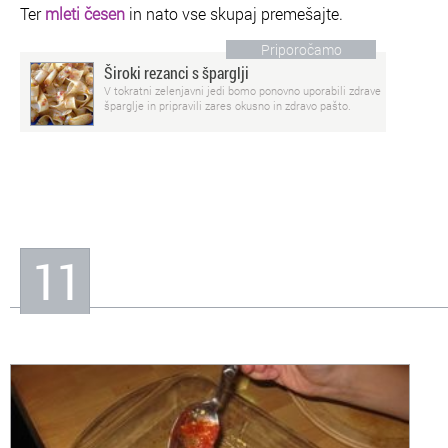
Ter
mleti česen
in nato vse skupaj premešajte.
Priporočamo
Široki rezanci s šparglji
V tokratni zelenjavni jedi bomo ponovno uporabili zdrave
šparglje in pripravili zares okusno in zdravo pašto.
11