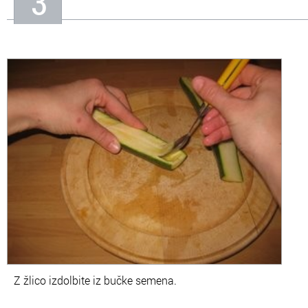
3
Z žlico izdolbite iz bučke semena.