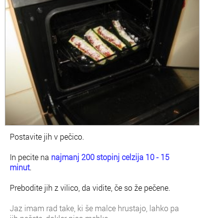
Postavite jih v pečico.
In pecite na
najmanj 200 stopinj celzija 10 - 15
minut
.
Prebodite jih z vilico, da vidite, če so že pečene.
Jaz imam rad take, ki še malce hrustajo, lahko pa