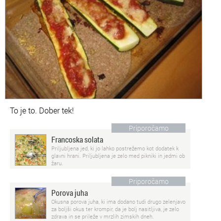
To je to. Dober tek!
Priporočamo
Francoska solata
Priljubljena jed, ki jo lahko postrežemo kot dodatek k
glavni hrani. Priljubljena je zelo med pikniki in jedmi ob
žaru.
Priporočamo
Porova juha
Okusna porova juha, ki ima dodano tudi drugo zelenjavo
za boljši okus ter krompir, da je bolj nasitljiva, je zelo
zdrava in se prileže v mrzlih zimskih dneh.