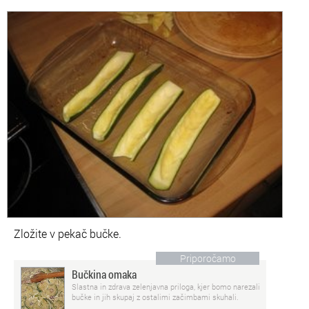
Zložite v pekač bučke.
Priporočamo
Bučkina omaka
Slastna in zdrava zelenjavna priloga, kjer bomo narezali
bučke in jih skupaj z ostalimi začimbami skuhali.