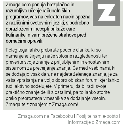
Zmaga.com ponuja brezplačno in
razumljivo učenje računalniških
programov, vas na enkraten način spozna
z različnimi svetovnimi jeziki, s podrobno
obrazloženimi recepti prikaže čare
kulinarike in vam prežene strahove pred
domačimi opravili.
Poleg tega lahko prebirate poučne članke, ki so
namenjene širjenju naše splošne razgledanosti ter
preverite svoje znanje z priljubljenim in enostavnim
sistemom za preverjanje znanja. Če med vsebinami, ki
se dodajajo vsak dan, ne najdete želenega znanja, je za
vaša vprašanja na voljo dobro obiskan forum, kjer lahko
tudi aktivno sodelujete. V primeru, da bi radi svoje
praktično znanje delili z ostalimi, pa to lahko storite
preko preprostega vmesnika za dodajanje vsebin.
Zmagajte z znanjem z Zmaga.com!
Zmaga.com na Facebooku
|
Pošljite nam e-pošto
|
Informacije o Zmaga.com