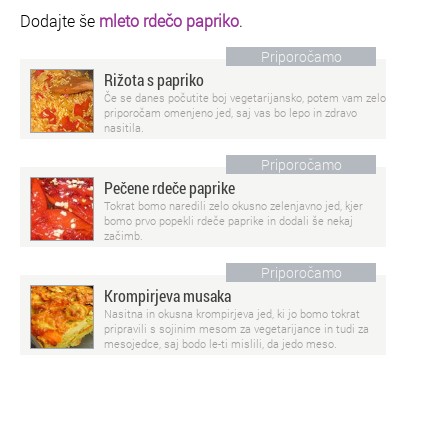
Dodajte še
mleto rdečo papriko
.
Priporočamo
Rižota s papriko
Če se danes počutite boj vegetarijansko, potem vam zelo
priporočam omenjeno jed, saj vas bo lepo in zdravo
nasitila.
Priporočamo
Pečene rdeče paprike
Tokrat bomo naredili zelo okusno zelenjavno jed, kjer
bomo prvo popekli rdeče paprike in dodali še nekaj
začimb.
Priporočamo
Krompirjeva musaka
Nasitna in okusna krompirjeva jed, ki jo bomo tokrat
pripravili s sojinim mesom za vegetarijance in tudi za
mesojedce, saj bodo le-ti mislili, da jedo meso.