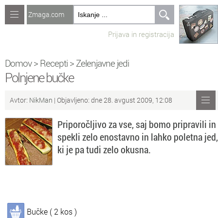
Zmaga.com
Računalništvo
Prijava in registracija
Jeziki
Recepti
Domov
>
Recepti
>
Zelenjavne jedi
Polnjene bučke
Naredi sam
Avtor:
NikMan
| Objavljeno: dne 28. avgust 2009, 12:08
Forum
Priporočljivo za vse, saj bomo pripravili in
Preverjanje znanja
spekli zelo enostavno in lahko poletna jed,
ki je pa tudi zelo okusna.
Sv
Sveže teme na forumu
Po
Povezave
Čl
Članki
Bučke ( 2 kos )
So
Objavljanje vsebin