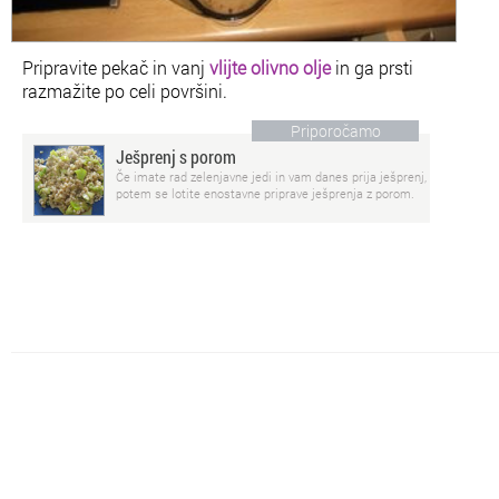
Pripravite pekač in vanj
vlijte olivno olje
in ga prsti
razmažite po celi površini.
Priporočamo
Ješprenj s porom
Če imate rad zelenjavne jedi in vam danes prija ješprenj,
potem se lotite enostavne priprave ješprenja z porom.