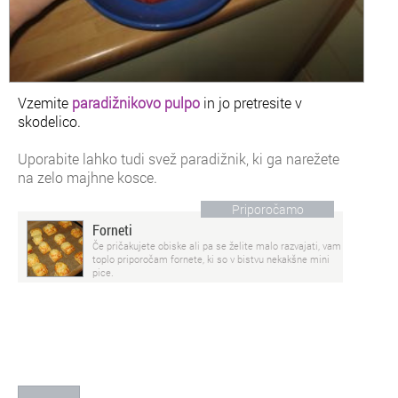
Vzemite
paradižnikovo pulpo
in jo pretresite v
skodelico.
Uporabite lahko tudi svež paradižnik, ki ga narežete
na zelo majhne kosce.
Priporočamo
Forneti
Če pričakujete obiske ali pa se želite malo razvajati, vam
toplo priporočam fornete, ki so v bistvu nekakšne mini
pice.