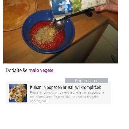
Dodajte še
malo vegete
.
Priporočamo
Kuhan in popečen hrustljavi krompirček
Pripravili bomo krompirjevo jed, ki je na las podobna
restanemu krompirju, vendar pa vseeno drugače
pripravljena.