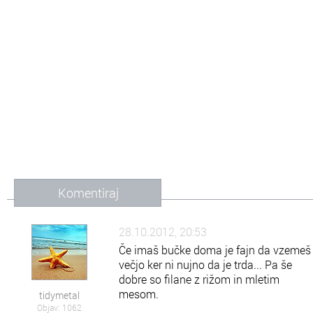
Komentiraj
28.10.2012, 20:53
Če imaš bučke doma je fajn da vzemeš
večjo ker ni nujno da je trda... Pa še
dobre so filane z rižom in mletim
mesom.
tidymetal
Objav: 1062