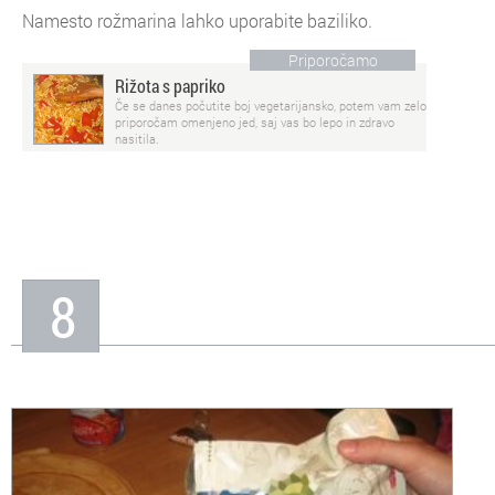
Namesto rožmarina lahko uporabite baziliko.
Priporočamo
Rižota s papriko
Če se danes počutite boj vegetarijansko, potem vam zelo
priporočam omenjeno jed, saj vas bo lepo in zdravo
nasitila.
8