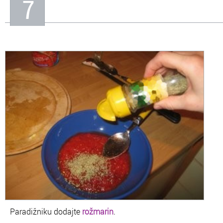
7
Paradižniku dodajte
rožmarin
.