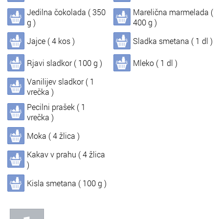
Jedilna čokolada ( 350
Marelična marmelada (
In
Informacije o nas
g )
400 g )
Jajce ( 4 kos )
Sladka smetana ( 1 dl )
Rjavi sladkor ( 100 g )
Mleko ( 1 dl )
Vanilijev sladkor ( 1
vrečka )
Pecilni prašek ( 1
vrečka )
Moka ( 4 žlica )
Kakav v prahu ( 4 žlica
)
Kisla smetana ( 100 g )