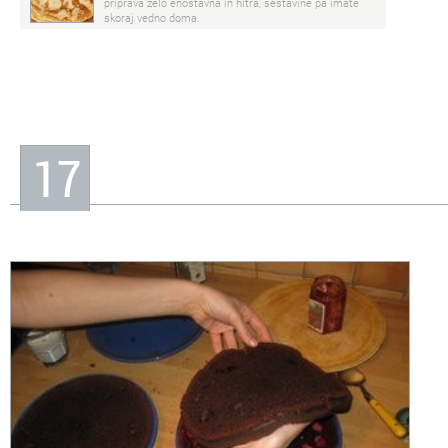
priprava zelo enostavna in hitra, sestavine pa imate
skoraj vedno doma.
17