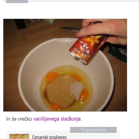
In še vrečko
vanilijevega sladkorja
.
Priporočamo
Cesarski praženec