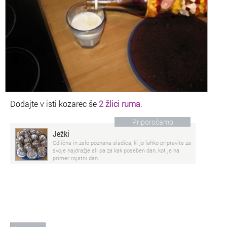
Dodajte v isti kozarec še
2 žlici ruma
.
Priporočamo
Ježki
Odlična in zelo poznana sladica, ki jo lahko pripravite za
svoje najdražje ali pa za kak poseben dan, kot je na
primer rojstni dan.