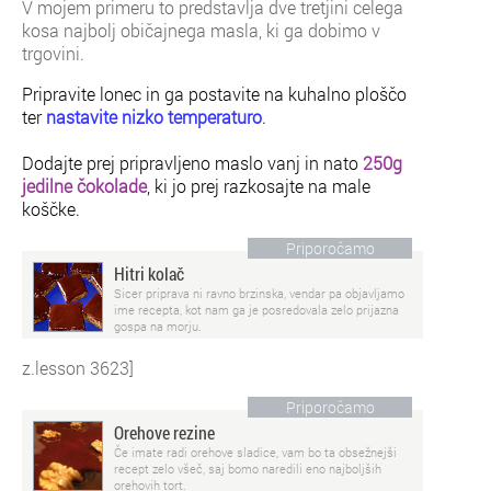
V mojem primeru to predstavlja dve tretjini celega
kosa najbolj običajnega masla, ki ga dobimo v
trgovini.
Pripravite lonec in ga postavite na kuhalno ploščo
ter
nastavite nizko temperaturo
.
Dodajte prej pripravljeno maslo vanj in nato
250g
jedilne čokolade
, ki jo prej razkosajte na male
koščke.
Priporočamo
Hitri kolač
Sicer priprava ni ravno brzinska, vendar pa objavljamo
ime recepta, kot nam ga je posredovala zelo prijazna
gospa na morju.
z.lesson 3623]
Priporočamo
Orehove rezine
Če imate radi orehove sladice, vam bo ta obsežnejši
recept zelo všeč, saj bomo naredili eno najboljših
orehovih tort.