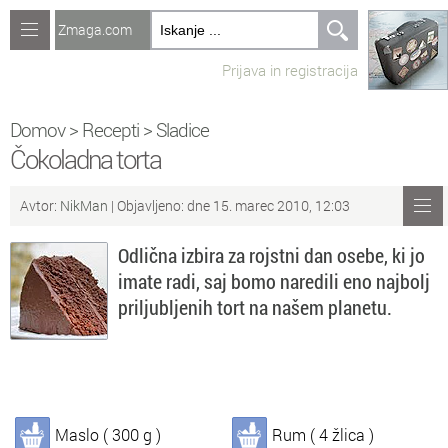
Zmaga.com
Računalništvo
Prijava in registracija
Jeziki
Recepti
Domov
>
Recepti
>
Sladice
Čokoladna torta
Naredi sam
Avtor:
NikMan
| Objavljeno: dne 15. marec 2010, 12:03
Forum
Odlična izbira za rojstni dan osebe, ki jo
Preverjanje znanja
imate radi, saj bomo naredili eno najbolj
priljubljenih tort na našem planetu.
Sv
Sveže teme na forumu
Po
Povezave
Čl
Članki
Maslo ( 300 g )
Rum ( 4 žlica )
So
Objavljanje vsebin