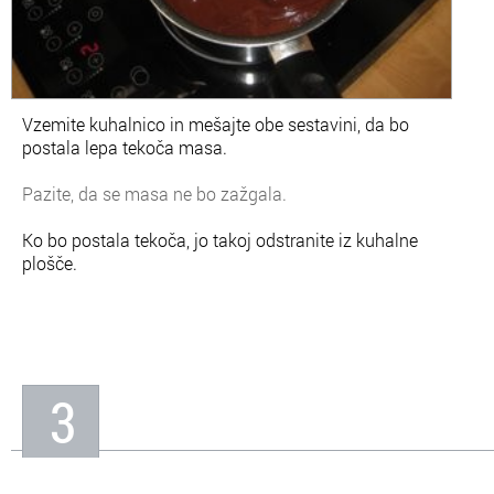
Vzemite kuhalnico in mešajte obe sestavini, da bo
postala lepa tekoča masa.
Pazite, da se masa
ne bo
zažgala.
Ko bo postala tekoča, jo takoj odstranite iz kuhalne
plošče.
3