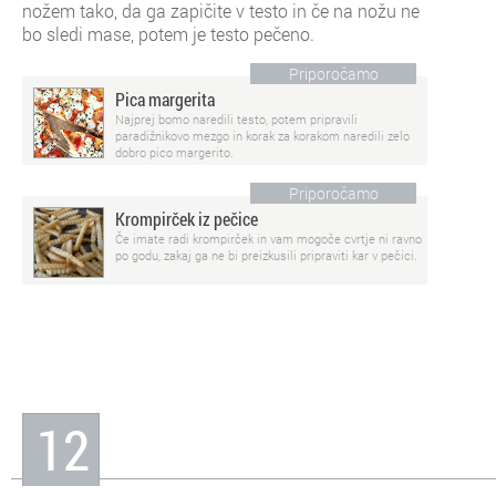
nožem tako, da ga zapičite v testo in če na nožu ne
bo sledi mase, potem je testo pečeno.
Priporočamo
Pica margerita
Najprej bomo naredili testo, potem pripravili
paradižnikovo mezgo in korak za korakom naredili zelo
dobro pico margerito.
Priporočamo
Krompirček iz pečice
Če imate radi krompirček in vam mogoče cvrtje ni ravno
po godu, zakaj ga ne bi preizkusili pripraviti kar v pečici.
12