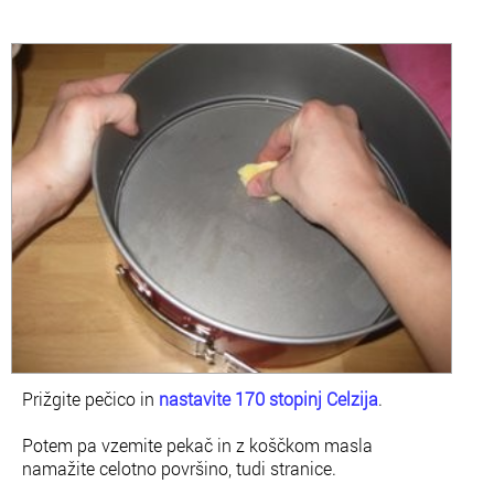
Prižgite pečico in
nastavite 170 stopinj Celzija
.
Potem pa vzemite pekač in z koščkom masla
namažite celotno površino, tudi stranice.