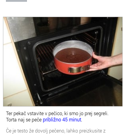
Ter pekač vstavite v pečico, ki smo jo prej segreli.
Torta naj se peče
približno 45 minut
.
Če je testo že dovolj pečeno, lahko preizkusite z