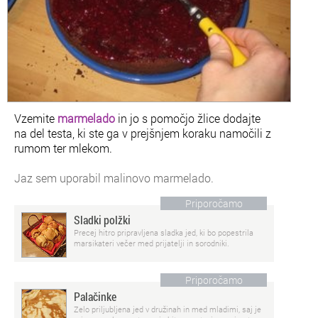
Vzemite
marmelado
in jo s pomočjo žlice dodajte
na del testa, ki ste ga v prejšnjem koraku namočili z
rumom ter mlekom.
Jaz sem uporabil malinovo marmelado.
Priporočamo
Sladki polžki
Precej hitro pripravljena sladka jed, ki bo popestrila
marsikateri večer med prijatelji in sorodniki.
Priporočamo
Palačinke
Zelo priljubljena jed v družinah in med mladimi, saj je