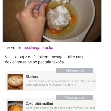
Ter vrečko
pecilnega praška
.
Vse skupaj z mešalnikom mešajte toliko časa,
dokler masa ne bo postala tekoča.
Priporočamo
Skutina pita
Pripravili bomo čisto pravo domačo skutino pito, s katero
boste zelo razveselili družino in prijatelje.
Priporočamo
Čokoladni muffini
Tokrat bomo spekli slastne čokoladne muffine, kjer lahko