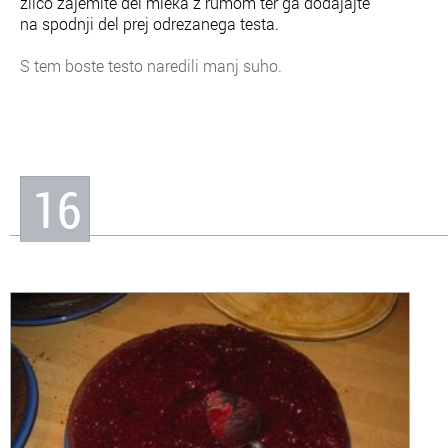
žlico zajemite del mleka z rumom ter ga dodajajte
na spodnji del prej odrezanega testa.
S tem boste testo naredili manj suho.
16