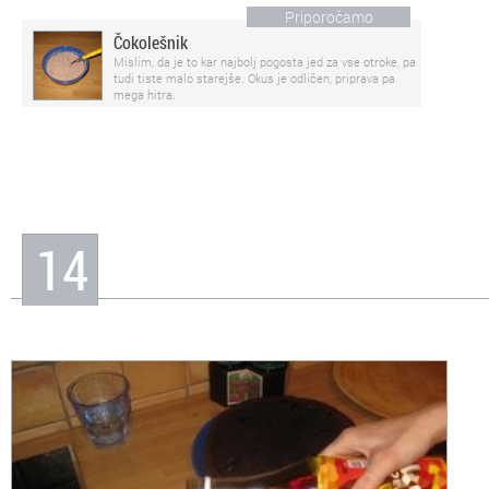
Priporočamo
Čokolešnik
Mislim, da je to kar najbolj pogosta jed za vse otroke, pa
tudi tiste malo starejše. Okus je odličen, priprava pa
mega hitra.
14