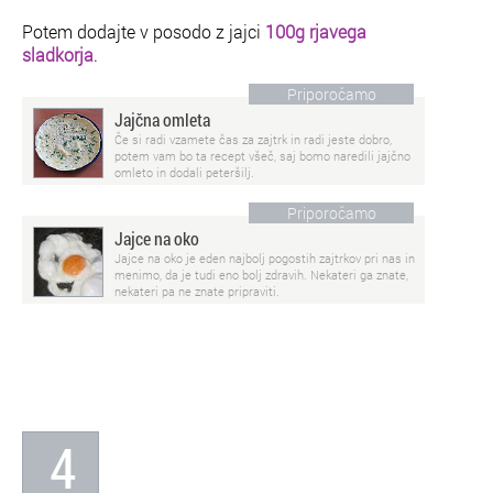
Potem dodajte v posodo z jajci
100g rjavega
sladkorja
.
Priporočamo
Jajčna omleta
Če si radi vzamete čas za zajtrk in radi jeste dobro,
potem vam bo ta recept všeč, saj bomo naredili jajčno
omleto in dodali peteršilj.
Priporočamo
Jajce na oko
Jajce na oko je eden najbolj pogostih zajtrkov pri nas in
menimo, da je tudi eno bolj zdravih. Nekateri ga znate,
nekateri pa ne znate pripraviti.
4