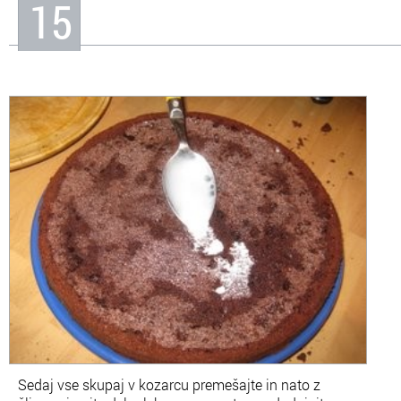
15
Sedaj vse skupaj v kozarcu premešajte in nato z