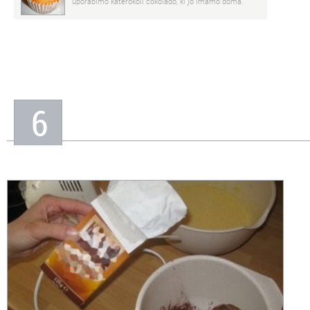
uporabimo katerokoli čokolado, ki jo imamo doma.
6