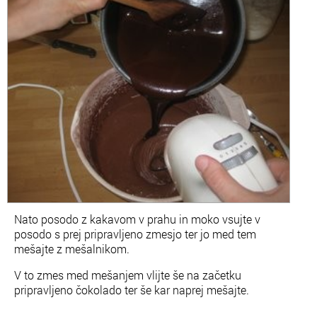
Nato posodo z kakavom v prahu in moko vsujte v
posodo s prej pripravljeno zmesjo ter jo med tem
mešajte z mešalnikom.
V to zmes med mešanjem vlijte še na začetku
pripravljeno čokolado ter še kar naprej mešajte.