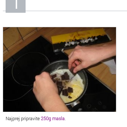
1
Najprej pripravite
250g masla
.