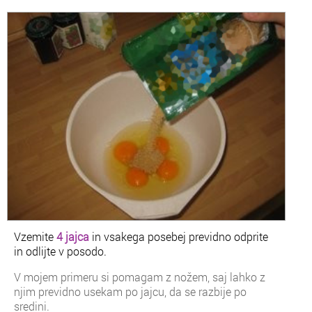
Vzemite
4 jajca
in vsakega posebej previdno odprite
in odlijte v posodo.
V mojem primeru si pomagam z nožem, saj lahko z
njim previdno usekam po jajcu, da se razbije po
sredini.