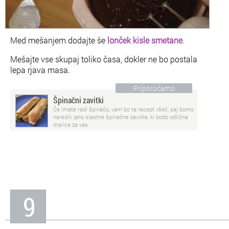
Med mešanjem dodajte še
lonček kisle smetane
.
Mešajte vse skupaj toliko časa, dokler ne bo postala
lepa rjava masa.
Priporočamo
Špinačni zavitki
Če imate radi špinačo, vam bo ta recept všeč, saj bomo
naredili zelo slastne špinačne zavitke, ki bodo odlična
malica za vas.
9