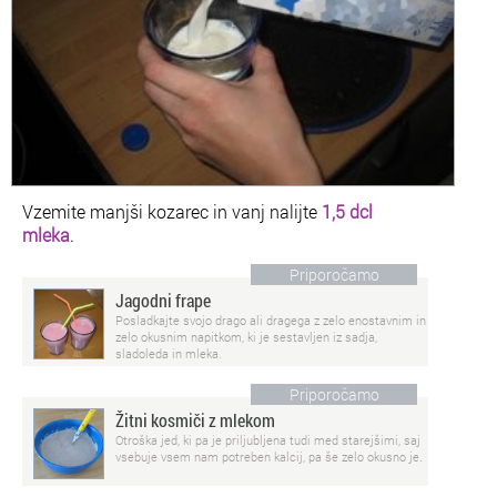
Vzemite manjši kozarec in vanj nalijte
1,5 dcl
mleka
.
Priporočamo
Jagodni frape
Posladkajte svojo drago ali dragega z zelo enostavnim in
zelo okusnim napitkom, ki je sestavljen iz sadja,
sladoleda in mleka.
Priporočamo
Žitni kosmiči z mlekom
Otroška jed, ki pa je priljubljena tudi med starejšimi, saj
vsebuje vsem nam potreben kalcij, pa še zelo okusno je.