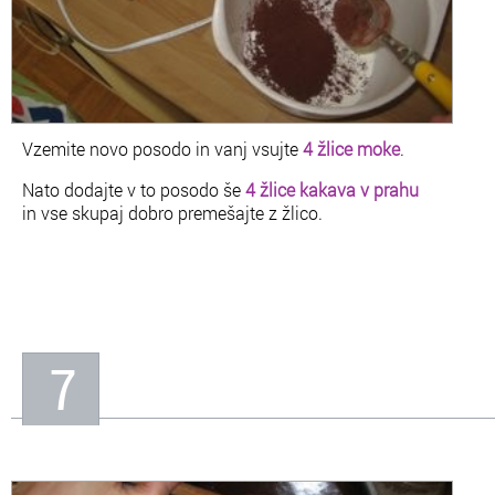
Vzemite novo posodo in vanj vsujte
4 žlice moke
.
Nato dodajte v to posodo še
4 žlice kakava v prahu
in vse skupaj dobro premešajte z žlico.
7