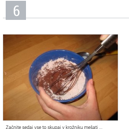
6
Začnite sedaj vse to skupaj v krožniku mešati ...