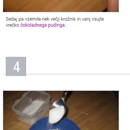
Sedaj pa vzemite nek večji krožnik in vanj vsujte
vrečko
čokoladnega pudinga
.
4