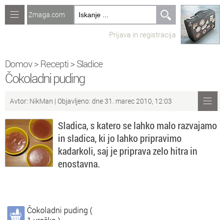
Zmaga.com
Računalništvo
Prijava in registracija
Jeziki
Recepti
Domov
>
Recepti
>
Sladice
Čokoladni puding
Naredi sam
Avtor:
NikMan
| Objavljeno: dne 31. marec 2010, 12:03
Forum
Sladica, s katero se lahko malo razvajamo
Preverjanje znanja
in sladica, ki jo lahko pripravimo
kadarkoli, saj je priprava zelo hitra in
Sv
Sveže teme na forumu
enostavna.
Po
Povezave
Čl
Članki
Čokoladni puding (
So
Objavljanje vsebin