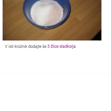
V isti krožnik dodajte še
3 žlice sladkorja
.