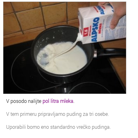
V posodo nalijte
pol litra mleka
.
V tem primeru pripravljamo puding za tri osebe.
Uporabili bomo eno standardno vrečko pudinga.