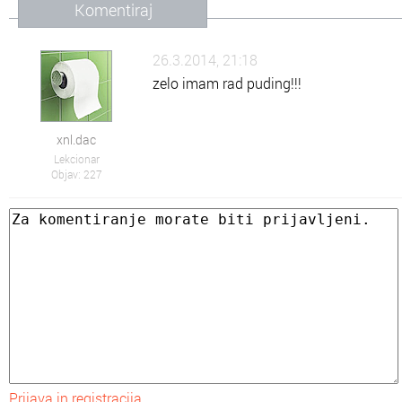
Komentiraj
26.3.2014, 21:18
zelo imam rad puding!!!
xnl.dac
Lekcionar
Objav: 227
Prijava in registracija