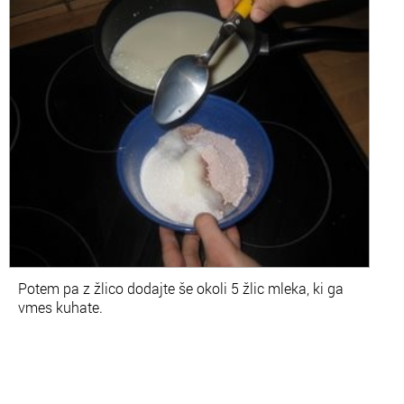
Potem pa z žlico dodajte še okoli
5 žlic mleka
, ki ga
vmes kuhate.