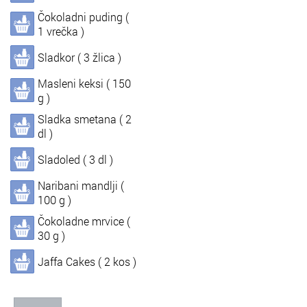
Čokoladni puding (
In
Informacije o nas
1 vrečka )
Sladkor ( 3 žlica )
Masleni keksi ( 150
g )
Sladka smetana ( 2
dl )
Sladoled ( 3 dl )
Naribani mandlji (
100 g )
Čokoladne mrvice (
30 g )
Jaffa Cakes ( 2 kos )