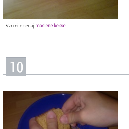
Vzemite sedaj
maslene kekse
.
10