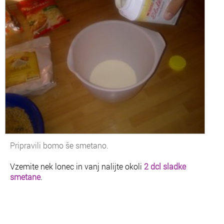
Pripravili bomo še smetano.
Vzemite nek lonec in vanj nalijte okoli
2 dcl sladke
smetane
.