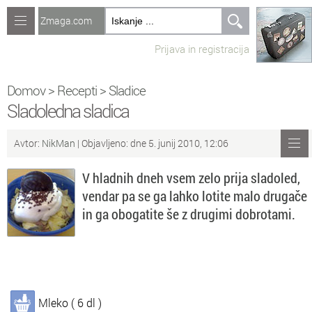
Zmaga.com
Računalništvo
Prijava in registracija
Jeziki
Recepti
Domov
>
Recepti
>
Sladice
Sladoledna sladica
Naredi sam
Avtor:
NikMan
| Objavljeno: dne 5. junij 2010, 12:06
Forum
V hladnih dneh vsem zelo prija sladoled,
Preverjanje znanja
vendar pa se ga lahko lotite malo drugače
in ga obogatite še z drugimi dobrotami.
Sv
Sveže teme na forumu
Po
Povezave
Čl
Članki
Mleko ( 6 dl )
So
Objavljanje vsebin