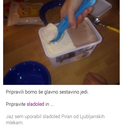
Pripravili bomo še glavno sestavino jedi.
Pripravite
sladoled
in ...
Jaz sem uporabil sladoled Piran od Ljubljanskih
mlekarn.