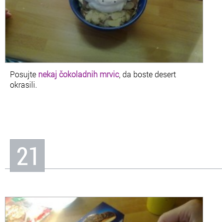
Posujte
nekaj čokoladnih mrvic
, da boste desert
okrasili.
21