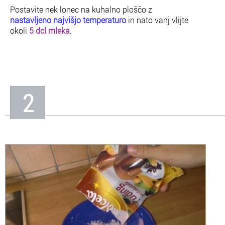
Postavite nek lonec na kuhalno ploščo z
nastavljeno najvišjo temperaturo
in nato vanj vlijte
okoli
5 dcl mleka
.
2