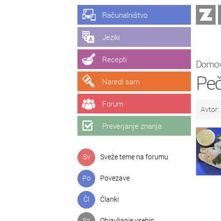
Računalništvo
Jeziki
Recepti
Domo
Peč
Naredi sam
Forum
Avtor:
Preverjanje znanja
Sv
Sveže teme na forumu
Po
Povezave
Čl
Članki
So
Objavljanje vsebin