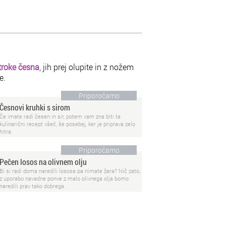
troke česna
, jih prej olupite in z nožem
e.
Priporočamo
Česnovi kruhki s sirom
Če imate radi česen in sir, potem vam zna biti ta
kulinarični recept všeč, še posebej, ker je priprava zelo
hitra.
Priporočamo
Pečen losos na olivnem olju
Bi si radi doma naredili lososa pa nimate žara? Nič zato,
z uporabo navadne ponve z malo olivnega olja bomo
naredili prav tako dobrega.