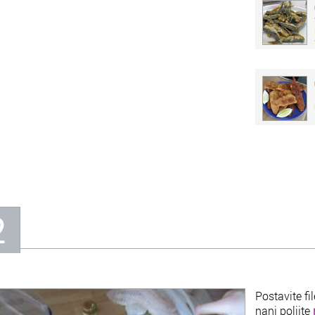
2
Postavite fi
nanj polijte