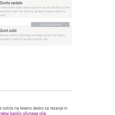
Ocvrte sardele
Vsake toliko časa rada pripravim za celo družino ocvrte
sardele in sem se odločila, da bom pripravo delila z
vami.
Priporočamo
Ocvrt oslič
Naredili bomo odličnega ocvrtega osliča, kjer bomo
uporabili sveže ali pa zamrznjene ribe.
le osliča na leseno desko za rezanje in
nekaj kapljic olivnega olja
.