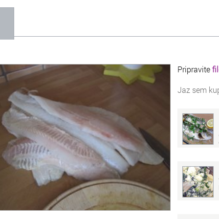
1
Pripravite
fi
Jaz sem kup