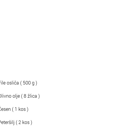
File osliča ( 500 g )
Olivno olje ( 8 žlica )
Česen ( 1 kos )
Peteršilj ( 2 kos )