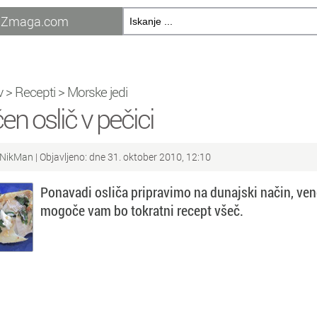
Zmaga.com
v
>
Recepti
>
Morske jedi
en oslič v pečici
NikMan
| Objavljeno: dne 31. oktober 2010, 12:10
Ponavadi osliča pripravimo na dunajski način, ven
mogoče vam bo tokratni recept všeč.