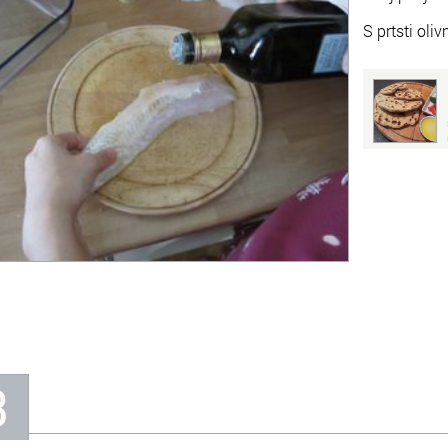
S prtsti oli
3