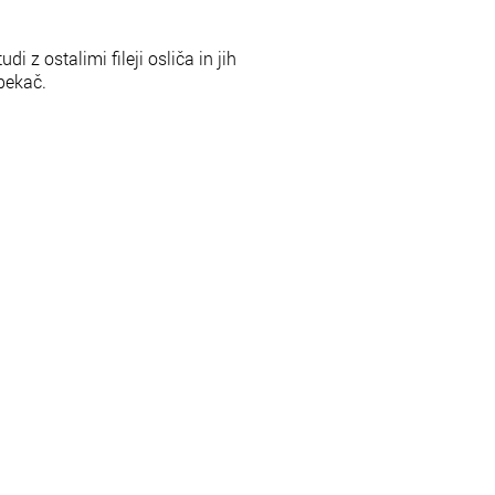
udi z ostalimi fileji osliča in jih
pekač.