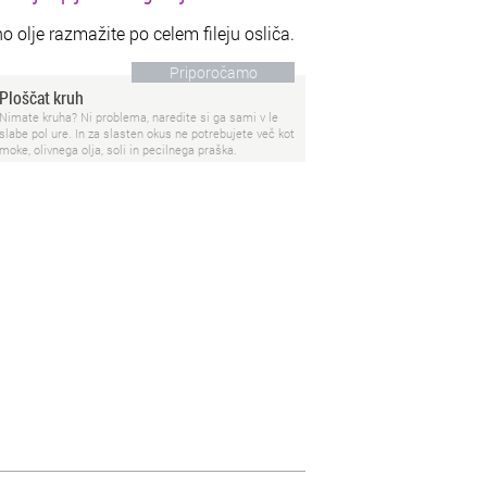
vno olje razmažite po celem fileju osliča.
Priporočamo
Ploščat kruh
Nimate kruha? Ni problema, naredite si ga sami v le
slabe pol ure. In za slasten okus ne potrebujete več kot
moke, olivnega olja, soli in pecilnega praška.