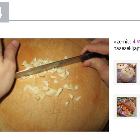
4
Vzemite
4 s
nasesekljajt