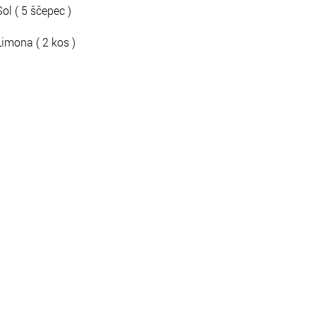
Sol ( 5 ščepec )
Limona ( 2 kos )