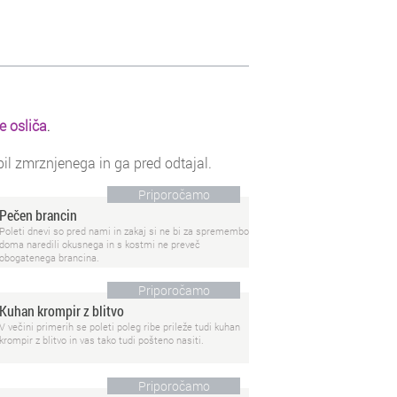
le osliča
.
il zmrznjenega in ga pred odtajal.
Priporočamo
Pečen brancin
Poleti dnevi so pred nami in zakaj si ne bi za spremembo
doma naredili okusnega in s kostmi ne preveč
obogatenega brancina.
Priporočamo
Kuhan krompir z blitvo
V večini primerih se poleti poleg ribe prileže tudi kuhan
krompir z blitvo in vas tako tudi pošteno nasiti.
Priporočamo