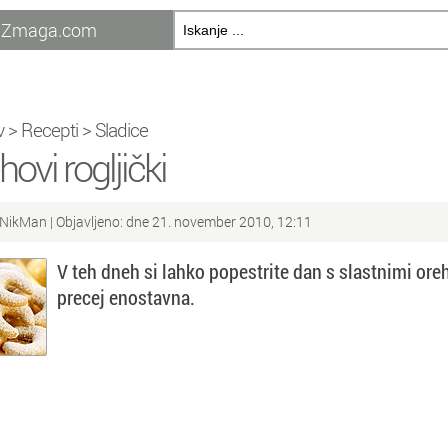
Zmaga.com
v
>
Recepti
>
Sladice
hovi rogljički
NikMan
| Objavljeno: dne 21. november 2010, 12:11
V teh dneh si lahko popestrite dan s slastnimi oreh
precej enostavna.