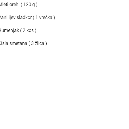
Mleti orehi ( 120 g )
Vanilijev sladkor ( 1 vrečka )
Rumenjak ( 2 kos )
Kisla smetana ( 3 žlica )