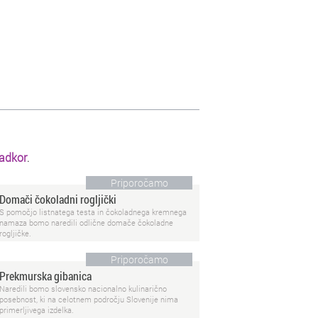
ladkor
.
Priporočamo
Domači čokoladni rogljički
S pomočjo listnatega testa in čokoladnega kremnega
namaza bomo naredili odlične domače čokoladne
rogljičke.
Priporočamo
Prekmurska gibanica
Naredili bomo slovensko nacionalno kulinarično
posebnost, ki na celotnem področju Slovenije nima
primerljivega izdelka.