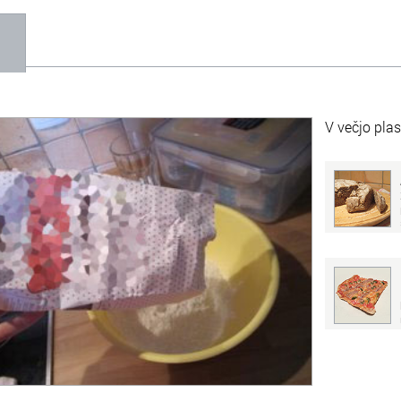
1
V večjo pla