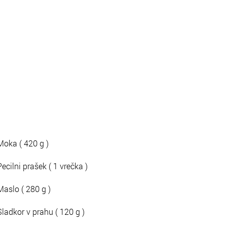
Moka ( 420 g )
Pecilni prašek ( 1 vrečka )
Maslo ( 280 g )
Sladkor v prahu ( 120 g )