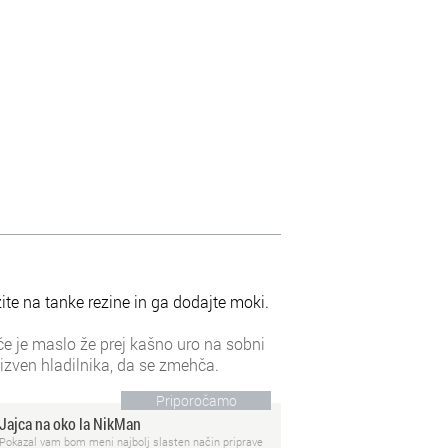
ite na tanke rezine in ga dodajte moki.
 če je maslo že prej kašno uro na sobni
izven hladilnika, da se zmehča.
Priporočamo
Jajca na oko la NikMan
Pokazal vam bom meni najbolj slasten način priprave