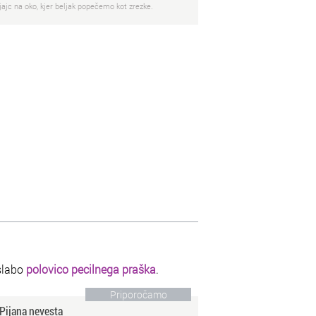
jajc na oko, kjer beljak popečemo kot zrezke.
slabo
polovico pecilnega praška
.
Priporočamo
Pijana nevesta