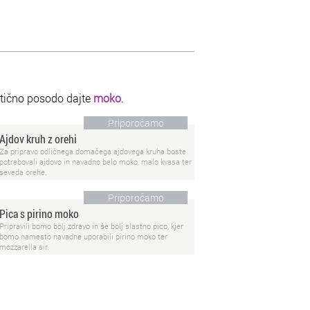
stično posodo dajte
moko
.
Priporočamo
Ajdov kruh z orehi
Za pripravo odličnega domačega ajdovega kruha boste
potrebovali ajdovo in navadno belo moko, malo kvasa ter
seveda orehe.
Priporočamo
Pica s pirino moko
Pripravili bomo bolj zdravo in še bolj slastno pico, kjer
bomo namesto navadne uporabili pirino moko ter
mozzarella sir.