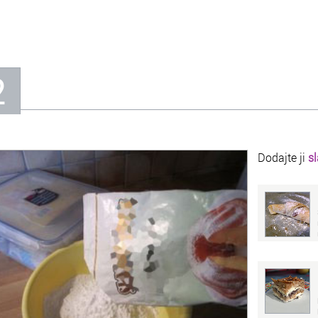
2
Dodajte ji
s