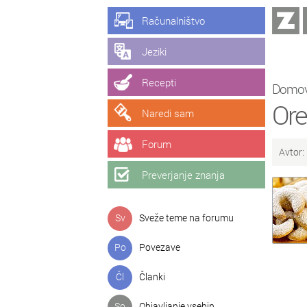
Računalništvo
Jeziki
Recepti
Domo
Ore
Naredi sam
Forum
Avtor:
Preverjanje znanja
Sv
Sveže teme na forumu
Po
Povezave
Čl
Članki
So
Objavljanje vsebin