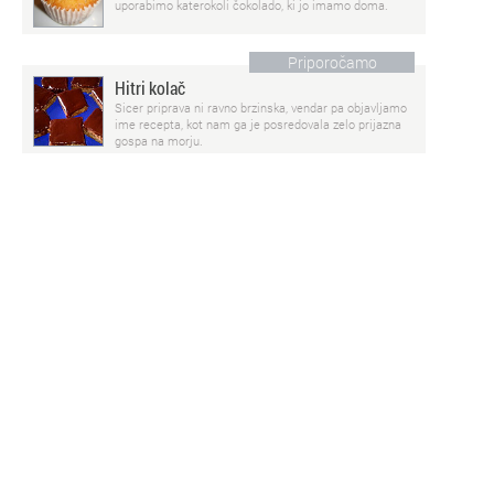
uporabimo katerokoli čokolado, ki jo imamo doma.
Priporočamo
Hitri kolač
Sicer priprava ni ravno brzinska, vendar pa objavljamo
ime recepta, kot nam ga je posredovala zelo prijazna
gospa na morju.