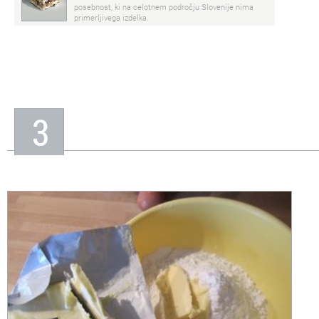
posebnost, ki na celotnem področju Slovenije nima
primerljivega izdelka.
3