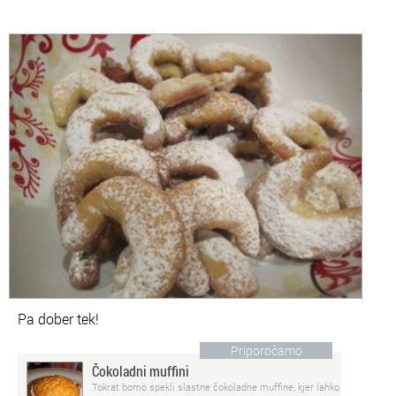
Pa dober tek!
Priporočamo
Čokoladni muffini
Tokrat bomo spekli slastne čokoladne muffine, kjer lahko