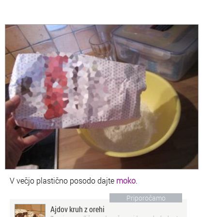
V večjo plastično posodo dajte
moko
.
Priporočamo
Ajdov kruh z orehi