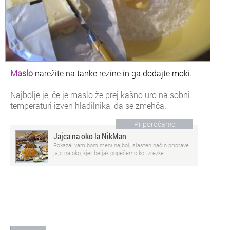
Maslo
narežite na tanke rezine in ga dodajte moki.
Najbolje je, če je maslo že prej kašno uro na sobni
temperaturi izven hladilnika, da se zmehča.
Priporočamo
Jajca na oko la NikMan
Pokazal vam bom meni najbolj slasten način priprave
jajc na oko, kjer beljak popečemo kot zrezke.