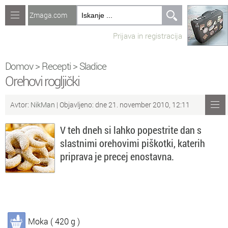
Zmaga.com
Računalništvo
Prijava in registracija
Jeziki
Recepti
Domov
>
Recepti
>
Sladice
Orehovi rogljički
Naredi sam
Avtor:
NikMan
| Objavljeno: dne 21. november 2010, 12:11
Forum
V teh dneh si lahko popestrite dan s
Preverjanje znanja
slastnimi orehovimi piškotki, katerih
priprava je precej enostavna.
Sv
Sveže teme na forumu
Po
Povezave
Čl
Članki
Moka ( 420 g )
So
Objavljanje vsebin