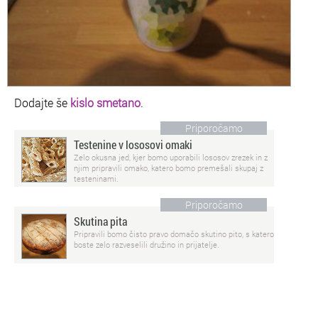
Dodajte še
kislo smetano
.
Priporočamo
Testenine v lososovi omaki
Zelo okusna jed, kjer bomo uporabili lososov zrezek in z
njim pripravili omako, katero bomo premešali skupaj z
testeninami.
Priporočamo
Skutina pita
Pripravili bomo čisto pravo domačo skutino pito, s katero
boste zelo razveselili družino in prijatelje.