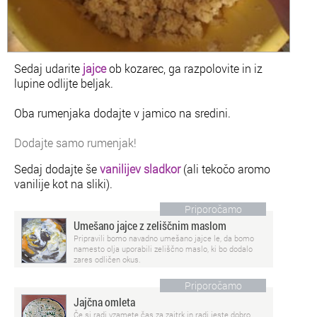
Sedaj udarite
jajce
ob kozarec, ga razpolovite in iz
lupine odlijte beljak.
Oba rumenjaka dodajte v jamico na sredini.
Dodajte samo rumenjak!
Sedaj dodajte še
vanilijev sladkor
(ali tekočo aromo
vanilije kot na sliki).
Priporočamo
Umešano jajce z zeliščnim maslom
Pripravili bomo navadno umešano jajce le, da bomo
namesto olja uporabili zeliščno maslo, ki bo dodalo
zares odličen okus.
Priporočamo
Jajčna omleta
Če si radi vzamete čas za zajtrk in radi jeste dobro,