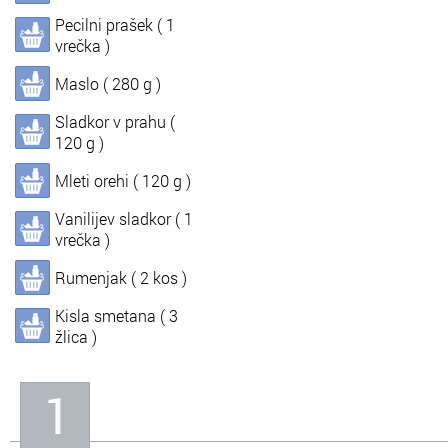
Pecilni prašek ( 1
In
Informacije o nas
vrečka )
Maslo ( 280 g )
Sladkor v prahu (
120 g )
Mleti orehi ( 120 g )
Vanilijev sladkor ( 1
vrečka )
Rumenjak ( 2 kos )
Kisla smetana ( 3
žlica )
1