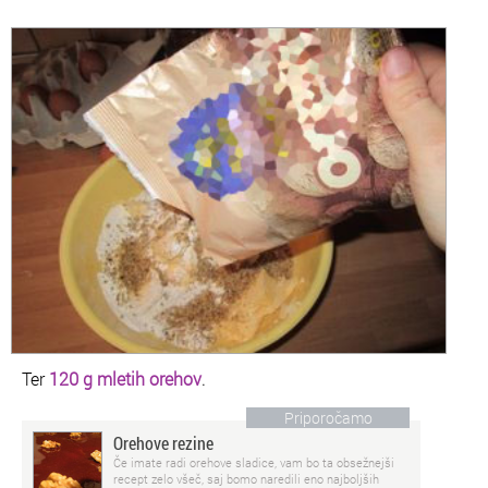
Ter
120 g mletih orehov
.
Priporočamo
Orehove rezine
Če imate radi orehove sladice, vam bo ta obsežnejši
recept zelo všeč, saj bomo naredili eno najboljših