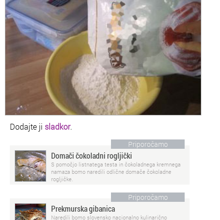
Dodajte ji
sladkor
.
Priporočamo
Domači čokoladni rogljički
S pomočjo listnatega testa in čokoladnega kremnega
namaza bomo naredili odlične domače čokoladne
rogljičke.
Priporočamo
Prekmurska gibanica
Naredili bomo slovensko nacionalno kulinarično