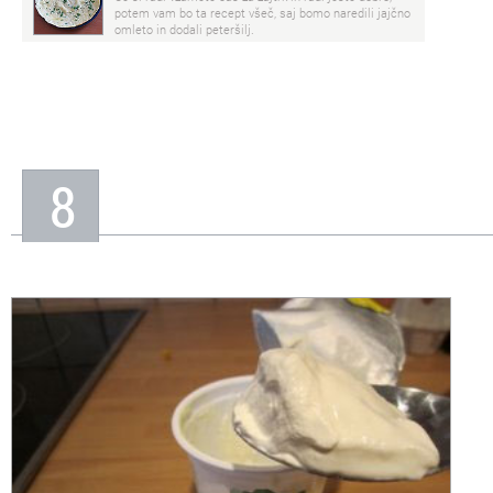
potem vam bo ta recept všeč, saj bomo naredili jajčno
omleto in dodali peteršilj.
8