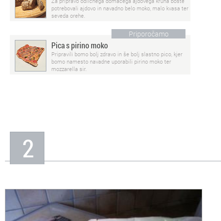
Za pripravo odličnega domačega ajdovega kruha boste
potrebovali ajdovo in navadno belo moko, malo kvasa ter
seveda orehe.
Priporočamo
Pica s pirino moko
Pripravili bomo bolj zdravo in še bolj slastno pico, kjer
bomo namesto navadne uporabili pirino moko ter
mozzarella sir.
2