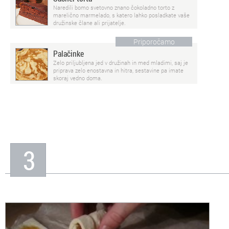
Naredili bomo svetovno znano čokoladno torto z
marelično marmelado, s katero lahko posladkate vaše
družinske člane ali prijatelje.
Priporočamo
Palačinke
Zelo priljubljena jed v družinah in med mladimi, saj je
priprava zelo enostavna in hitra, sestavine pa imate
skoraj vedno doma.
3