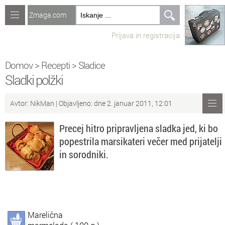
Zmaga.com
Računalništvo
Prijava in registracija
Jeziki
Recepti
Domov
>
Recepti
>
Sladice
Sladki polžki
Naredi sam
Avtor:
NikMan
| Objavljeno: dne 2. januar 2011, 12:01
Forum
Precej hitro pripravljena sladka jed, ki bo
Preverjanje znanja
popestrila marsikateri večer med prijatelji
in sorodniki.
Sv
Sveže teme na forumu
Po
Povezave
Čl
Članki
Marelična
So
Objavljanje vsebin