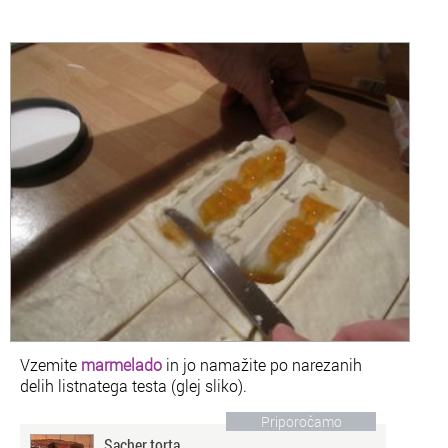
Vzemite
marmelado
in jo namažite po narezanih
delih listnatega testa (glej sliko).
Priporočamo
Sacher torta