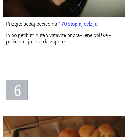
Prižgite sedaj pečico na
170 stopinj celzija
.
In po petih minutah vstavite pripravljene polžke v
pečico ter jo seveda zaprite.
6