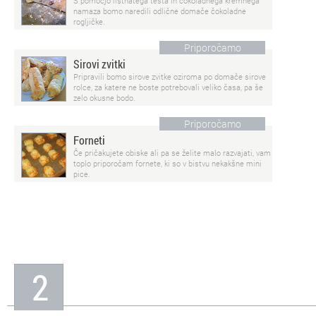
S pomočjo listnatega testa in čokoladnega kremnega
namaza bomo naredili odlične domače čokoladne
rogljičke.
Priporočamo
Sirovi zvitki
Pripravili bomo sirove zvitke oziroma po domače sirove
rolce, za katere ne boste potrebovali veliko časa, pa še
zelo okusne bodo.
Priporočamo
Forneti
Če pričakujete obiske ali pa se želite malo razvajati, vam
toplo priporočam fornete, ki so v bistvu nekakšne mini
pice.
2