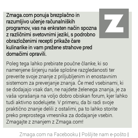
Zmaga.com ponuja brezplačno in
razumljivo učenje računalniških
programov, vas na enkraten način spozna
z različnimi svetovnimi jeziki, s podrobno
obrazloženimi recepti prikaže čare
kulinarike in vam prežene strahove pred
domačimi opravili.
Poleg tega lahko prebirate poučne članke, ki so
namenjene širjenju naše splošne razgledanosti ter
preverite svoje znanje z priljubljenim in enostavnim
sistemom za preverjanje znanja. Če med vsebinami, ki
se dodajajo vsak dan, ne najdete želenega znanja, je za
vaša vprašanja na voljo dobro obiskan forum, kjer lahko
tudi aktivno sodelujete. V primeru, da bi radi svoje
praktično znanje delili z ostalimi, pa to lahko storite
preko preprostega vmesnika za dodajanje vsebin.
Zmagajte z znanjem z Zmaga.com!
Zmaga.com na Facebooku
|
Pošljite nam e-pošto
|