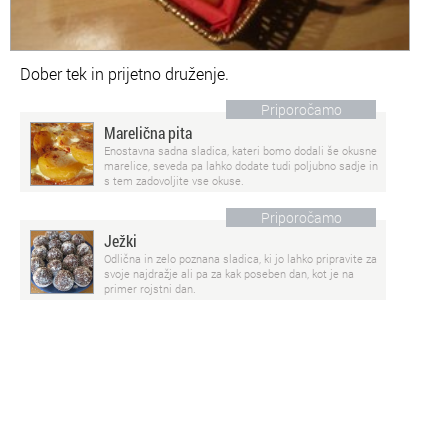
Dober tek in prijetno druženje.
Priporočamo
Marelična pita
Enostavna sadna sladica, kateri bomo dodali še okusne
marelice, seveda pa lahko dodate tudi poljubno sadje in
s tem zadovoljite vse okuse.
Priporočamo
Ježki
Odlična in zelo poznana sladica, ki jo lahko pripravite za
svoje najdražje ali pa za kak poseben dan, kot je na
primer rojstni dan.