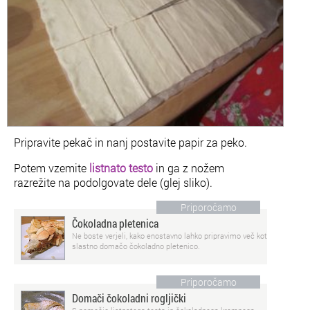
Pripravite pekač in nanj postavite papir za peko.
Potem vzemite
listnato testo
in ga z nožem
razrežite na podolgovate dele (glej sliko).
Priporočamo
Čokoladna pletenica
Ne boste verjeli, kako enostavno lahko pripravimo več kot
slastno domačo čokoladno pletenico.
Priporočamo
Domači čokoladni rogljički