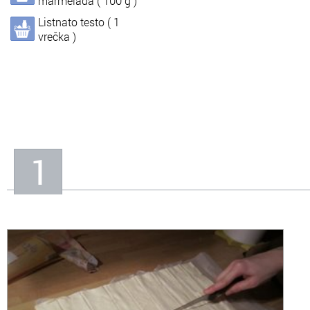
marmelada ( 100 g )
Listnato testo ( 1
In
Informacije o nas
vrečka )
1