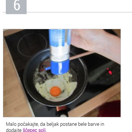
6
Malo počakajte, da beljak postane bele barve in
dodajte
ščepec soli
.