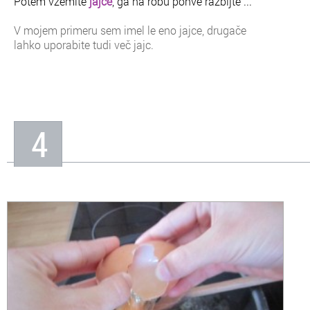
Potem vzemite
jajce
, ga na robu ponve razbijte ...
V mojem primeru sem imel le eno jajce, drugače
lahko uporabite tudi več jajc.
4