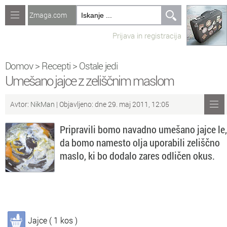
Zmaga.com
Računalništvo
Prijava in registracija
Jeziki
Recepti
Domov
>
Recepti
>
Ostale jedi
Umešano jajce z zeliščnim maslom
Naredi sam
Avtor:
NikMan
| Objavljeno: dne 29. maj 2011, 12:05
Forum
Pripravili bomo navadno umešano jajce le,
Preverjanje znanja
da bomo namesto olja uporabili zeliščno
maslo, ki bo dodalo zares odličen okus.
Sv
Sveže teme na forumu
Po
Povezave
Čl
Članki
Jajce ( 1 kos )
So
Objavljanje vsebin