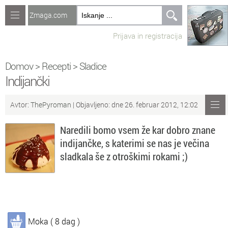
Zmaga.com
Računalništvo
Prijava in registracija
Jeziki
Recepti
Domov
>
Recepti
>
Sladice
Indijančki
Naredi sam
Avtor:
ThePyroman
| Objavljeno: dne 26. februar 2012, 12:02
Forum
Naredili bomo vsem že kar dobro znane
Preverjanje znanja
indijančke, s katerimi se nas je večina
sladkala še z otroškimi rokami ;)
Sv
Sveže teme na forumu
Po
Povezave
Čl
Članki
Moka ( 8 dag )
So
Objavljanje vsebin