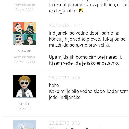
ta recept je kar prava vzpodbuda, da se
Administrator
Objav: 9091
res tega lotim.
26.2.2012, 12:27
Indijančki so vedno dobri, samo na
koncu jih je vedno preveč. Tukaj pa se
mi zdi, da so ravno prav veliki.
NikMan
Upam, da jih bomo čim prej naredili.
Administrator
Objav: 15909
Nisem vedel, da je tako enostavno.
28.2.2012, 9:06
hehe
Kako mi je bilo vedno slabo, kadar sem
jedel indijančke.
SF010
Objav: 96
23.2.2013, 0:13