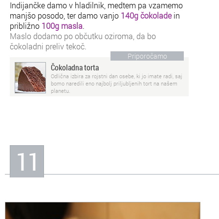
Indijančke damo v hladilnik, medtem pa vzamemo
manjšo posodo, ter damo vanjo
140g čokolade
in
približno
100g masla
.
Maslo dodamo po občutku oziroma, da bo
čokoladni preliv tekoč.
Priporočamo
Čokoladna torta
Odlična izbira za rojstni dan osebe, ki jo imate radi, saj
bomo naredili eno najbolj priljubljenih tort na našem
planetu.
11