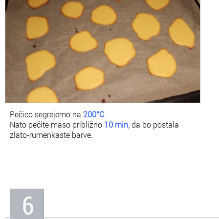
Pečico segrejemo na
200°C
.
Nato pečite maso približno
10 min,
da bo postala
zlato-rumenkaste barve.
6