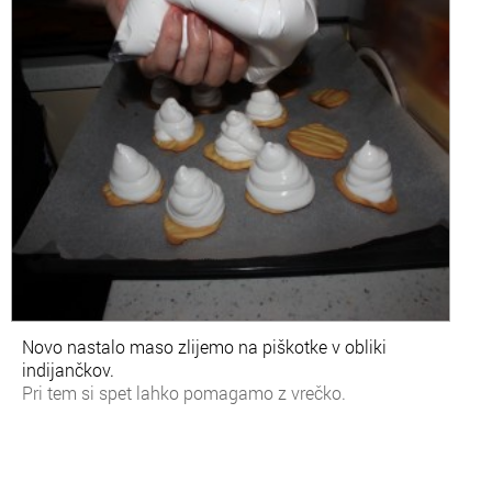
Novo nastalo maso zlijemo na piškotke v obliki
indijančkov.
Pri tem si spet lahko pomagamo z vrečko.