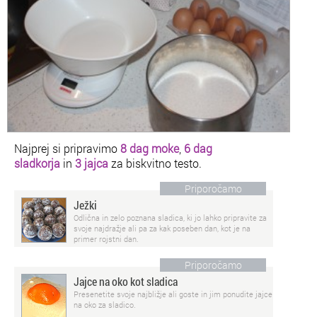
Najprej si pripravimo
8 dag moke
,
6 dag
sladkorja
in
3 jajca
za biskvitno testo.
Priporočamo
Ježki
Odlična in zelo poznana sladica, ki jo lahko pripravite za
svoje najdražje ali pa za kak poseben dan, kot je na
primer rojstni dan.
Priporočamo
Jajce na oko kot sladica
Presenetite svoje najbližje ali goste in jim ponudite jajce
na oko za sladico.