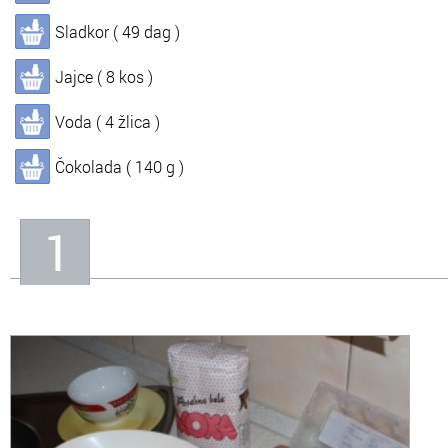
Sladkor ( 49 dag )
In
Informacije o nas
Jajce ( 8 kos )
Voda ( 4 žlica )
Čokolada ( 140 g )
1