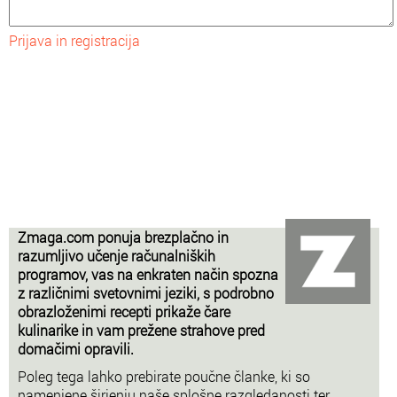
Prijava in registracija
Zmaga.com ponuja brezplačno in
razumljivo učenje računalniških
programov, vas na enkraten način spozna
z različnimi svetovnimi jeziki, s podrobno
obrazloženimi recepti prikaže čare
kulinarike in vam prežene strahove pred
domačimi opravili.
Poleg tega lahko prebirate poučne članke, ki so
namenjene širjenju naše splošne razgledanosti ter