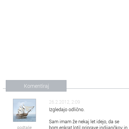
Komentiraj
26.2.2012, 2:09
Izgledajo odlično.
Sam imam že nekaj let idejo, da se
bom enkrat lotil priprave indijančkov in
podtalje