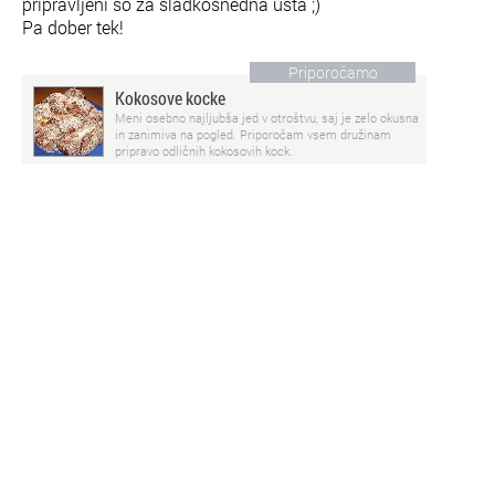
pripravljeni so za sladkosnedna usta ;)
Pa dober tek!
Priporočamo
Kokosove kocke
Meni osebno najljubša jed v otroštvu, saj je zelo okusna
in zanimiva na pogled. Priporočam vsem družinam
pripravo odličnih kokosovih kock.