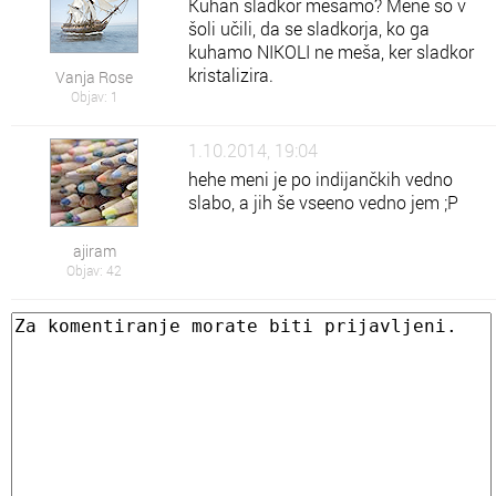
Kuhan sladkor mešamo? Mene so v
šoli učili, da se sladkorja, ko ga
kuhamo NIKOLI ne meša, ker sladkor
kristalizira.
Vanja Rose
Objav: 1
1.10.2014, 19:04
hehe meni je po indijančkih vedno
slabo, a jih še vseeno vedno jem ;P
ajiram
Objav: 42