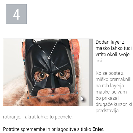
4
Dodan layer z
masko lahko tudi
vrtite okoli svoje
osi.
Ko se boste z
miško premaknili
na rob layerja
maske, se vam
bo prikazal
drugače kurzor, ki
predstavlja
rotiranje. Takrat lahko to počnete.
Potrdite spremembe in prilagoditve s tipko
Enter
.