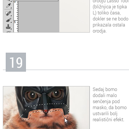
orodju Lasso Tool
(bližnjica je tipka
L) toliko časa,
dokler se ne bodo
prikazala ostala
orodja.
19
Sedaj bomo
dodali malo
senčenja pod
masko, da bomo
ustvarili bolj
realistični efekt.