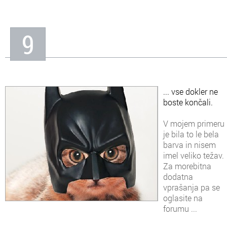
9
... vse dokler ne
boste končali.
V mojem primeru
je bila to le bela
barva in nisem
imel veliko težav.
Za morebitna
dodatna
vprašanja pa se
oglasite na
forumu ...