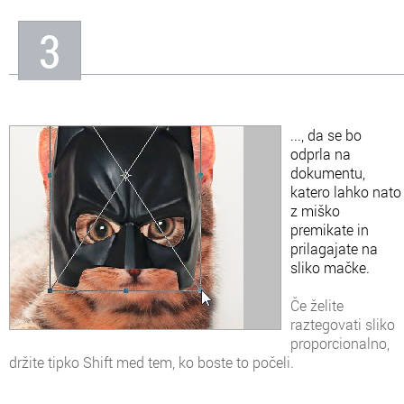
3
..., da se bo
odprla na
dokumentu,
katero lahko nato
z miško
premikate in
prilagajate na
sliko mačke.
Če želite
raztegovati sliko
proporcionalno,
držite tipko Shift med tem, ko boste to počeli.