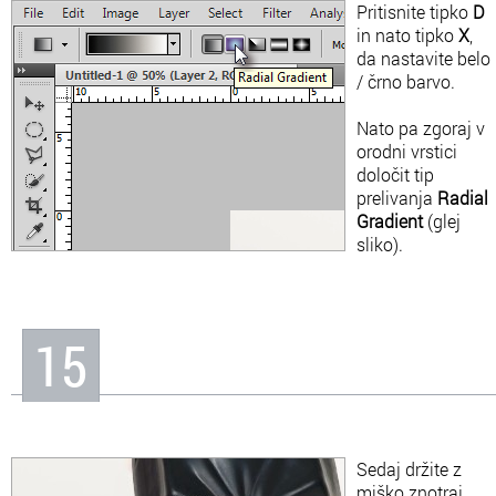
Pritisnite tipko
D
in nato tipko
X
,
da nastavite belo
/ črno barvo.
Nato pa zgoraj v
orodni vrstici
določit tip
prelivanja
Radial
Gradient
(glej
sliko).
15
Sedaj držite z
miško znotraj