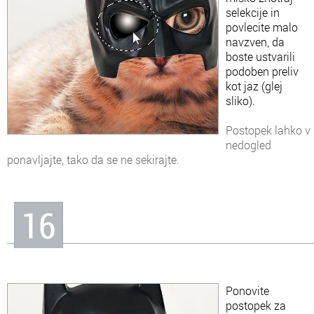
selekcije in
povlecite malo
navzven, da
boste ustvarili
podoben preliv
kot jaz (glej
sliko).
Postopek lahko v
nedogled
ponavljajte, tako da se ne sekirajte.
16
Ponovite
postopek za