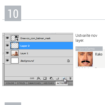
10
Ustvarite nov
layer.
Priporočamo
Kako
delujejo layerji v
Adobe
Photoshopu?
Layerji oziroma plasti
predstavljajo glavni
element v Adobe
Photoshopu in danes
vam bom pokazal, kako in
zakaj se jih uporablja.