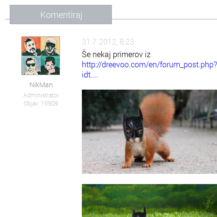
Komentiraj
31.7.2012, 8:23
Še nekaj primerov iz
http://dreevoo.com/en/forum_post.php?
idt....
NikMan
Administrator
Objav: 15909