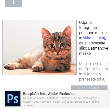
In
Informacije o nas
Odprite
fotografijo
poljubne mačke
in
kliknite tukaj
,
da si prenesete
sliko Batmanove
maske.
Mačko sem našel
na Google slikah
in si jo
lahko
prenesete tukaj
.
Priporočamo
Brezplačni tečaj Adobe Photoshopa
Naučite se Adobe Photoshop. Spoznajte vse potrebne korake, s
katerimi boste obvladali najbolj priljubljen program za grafično
obdelavo.