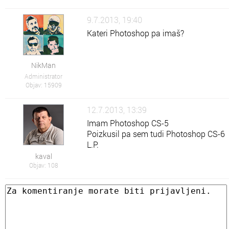
9.7.2013, 19:40
Kateri Photoshop pa imaš?
NikMan
Administrator
Objav: 15909
12.7.2013, 13:39
Imam Photoshop CS-5
Poizkusil pa sem tudi Photoshop CS-6
L.P.
kaval
Objav: 108