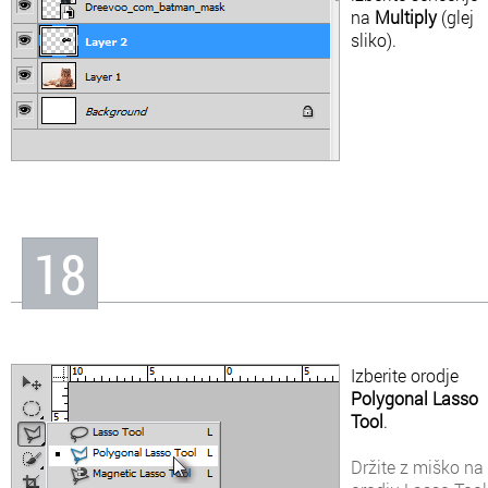
na
Multiply
(glej
sliko).
18
Izberite orodje
Polygonal Lasso
Tool
.
Držite z miško na