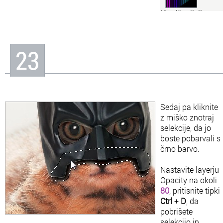
Mavrične linije
Retro končni efekt, ki ga
bomo v tej preprosti in
zelo atraktivni lekciji
dosegli v osemnajstih
23
korakih.
Sedaj pa kliknite
z miško znotraj
selekcije, da jo
boste pobarvali s
črno barvo.
Nastavite layerju
Opacity na okoli
80
, pritisnite tipki
Ctrl
+
D
, da
pobrišete
selekcijo in