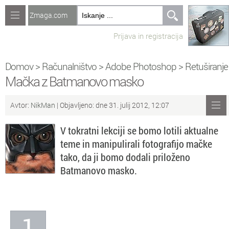
Zmaga.com
Računalništvo
Prijava in registracija
Jeziki
Recepti
Domov
>
Računalništvo
>
Adobe Photoshop
>
Retuširanje
Mačka z Batmanovo masko
Naredi sam
Avtor:
NikMan
| Objavljeno: dne 31. julij 2012, 12:07
Forum
V tokratni lekciji se bomo lotili aktualne
Preverjanje znanja
teme in manipulirali fotografijo mačke
tako, da ji bomo dodali priloženo
Sv
Sveže teme na forumu
Batmanovo masko.
Po
Povezave
Čl
Članki
1
So
Objavljanje vsebin