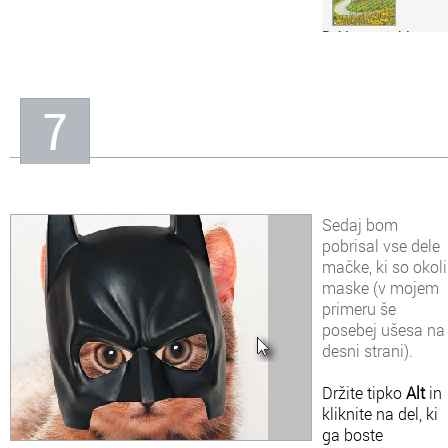
realističen odstranite
gube okoli oči.
Reklamna tabla v
srcu med vinogradi
Srce med vinogradi je
prijetno izletniško
7
doživetje, vendar pa ga
reklamna tabla sredi
srca precej pokvari.
Odstranite jo s pomočjo
Photoshopa.
Sedaj bom
pobrisal vse dele
mačke, ki so okoli
maske (v mojem
primeru še
posebej ušesa na
desni strani).
Držite tipko
Alt
in
kliknite na del, ki
ga boste