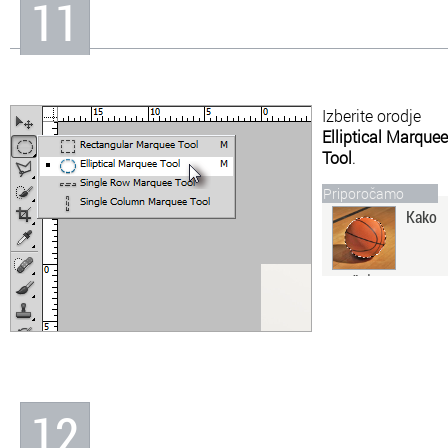
11
Izberite orodje
Elliptical Marquee
Tool
.
Priporočamo
Kako
označujemo v
Adobe Photoshopu
Spoznali boste osnovna
orodja, s katerimi lahko
na različne načine
označujete osebe ali
predmete v priljubljenem
programu.
12