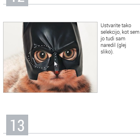
Ustvarite tako
selekcijo, kot sem
jo tudi sam
naredil (glej
sliko).
13