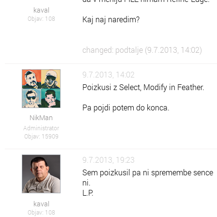
kaval
Kaj naj naredim?
Objav: 108
changed: podtalje (9.7.2013, 14:02)
9.7.2013, 14:02
Poizkusi z Select, Modify in Feather.
Pa pojdi potem do konca.
NikMan
Administrator
Objav: 15909
9.7.2013, 19:23
Sem poizkusil pa ni spremembe sence
ni.
L.P.
kaval
Objav: 108