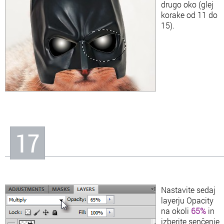
drugo oko (glej
korake od 11 do
15).
17
Nastavite sedaj
layerju Opacity
na okoli
65%
in
izberite senčenje