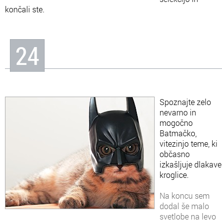
končali ste.
24
Spoznajte zelo
nevarno in
mogočno
Batmačko,
vitezinjo teme, ki
občasno
izkašljuje dlakave
kroglice.
Na koncu sem
dodal še malo
svetlobe na levo