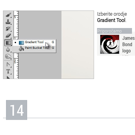
Izberite orodje
Gradient Tool
.
Priporočamo
James
Bond
logo
V tej
malce bolj zahtevni
lekciji bomo ustvarili
znameniti James Bond
logotip, ki se prikaže v
špici vsakega filma
omenjenega junaka.
14