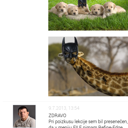
9.7.2013, 13:54
ZDRAVO
Pri poizkusu lekcije sem bil presenečen,
da v meniju FILE nimam Refine-Edge.