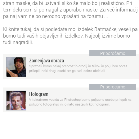
stran maske, da bi ustvaril sliko še malo bolj realistično. Pri
tem delu sem si pomagal z uporabo maske. Za več informacij
pa naj vam ne bo nerodno vprašati na forumu ...
Kliknite tukaj
, da si pogledate moj izdelek Batmačke, veseli pa
bomo tudi vaših objavljenih izdelkov. Najbolj izvirne bomo
tudi nagradili.
Priporočamo
Zamenjava obraza
Spoznali bomo nekaj preprostih orodij in trikov in poljuben obraz
prilepili neki drugi osebi ter ga tudi dobro obdelali.
Priporočamo
Hologram
V tokratnem vodiču za Photoshop bomo poljubno osebo prilepili na
poljubno fotografijo in jo nato nastavili kot hologram.