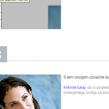
3
S tem orodjem označite la
Kliknite tukaj
, da si pogled
omenjenega orodja za eno