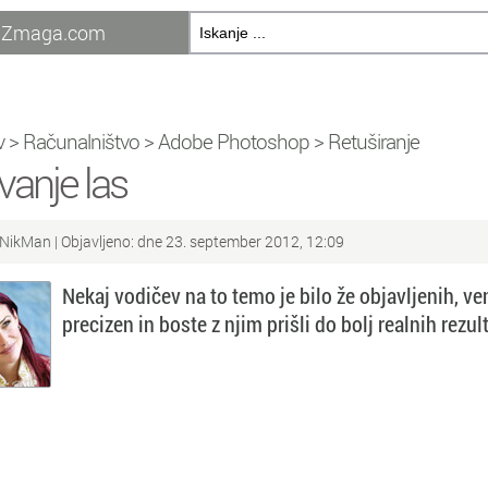
Zmaga.com
v
>
Računalništvo
>
Adobe Photoshop
>
Retuširanje
vanje las
NikMan
| Objavljeno: dne 23. september 2012, 12:09
Nekaj vodičev na to temo je bilo že objavljenih, ven
precizen in boste z njim prišli do bolj realnih rezul