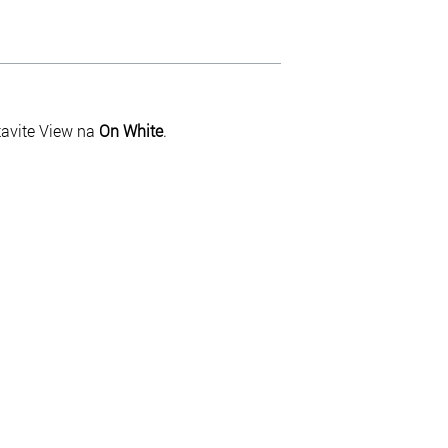
tavite View na
On White
.