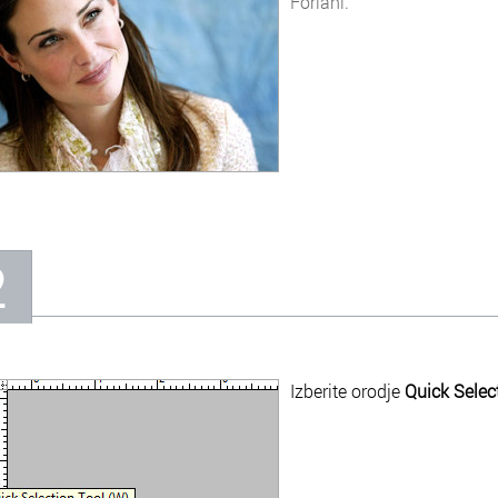
Forlani.
2
Izberite orodje
Quick Selec