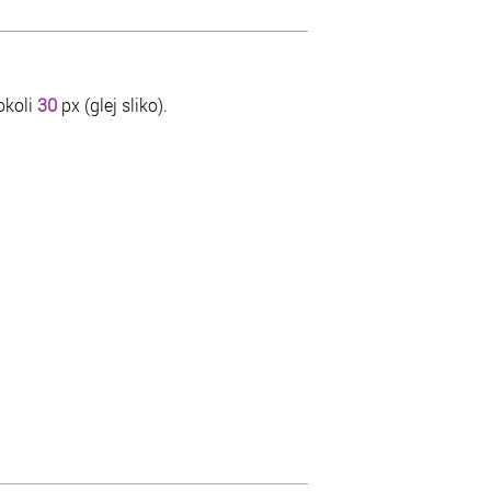
okoli
30
px (glej sliko).