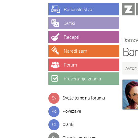
Računalništvo
Jeziki
Recepti
Domo
Bar
Naredi sam
Forum
Avtor:
Preverjanje znanja
Sv
Sveže teme na forumu
Po
Povezave
Čl
Članki
So
Objavljanje vsebin