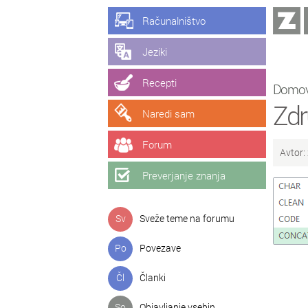
Računalništvo
Jeziki
Recepti
Domo
Zdr
Naredi sam
Forum
Avtor:
Preverjanje znanja
Sv
Sveže teme na forumu
Po
Povezave
Čl
Članki
So
Objavljanje vsebin