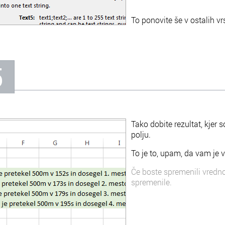
To ponovite še v ostalih vrs
5
Tako dobite rezultat, kjer 
polju.
To je to, upam, da vam je 
Če boste spremenili vrednos
spremenile.