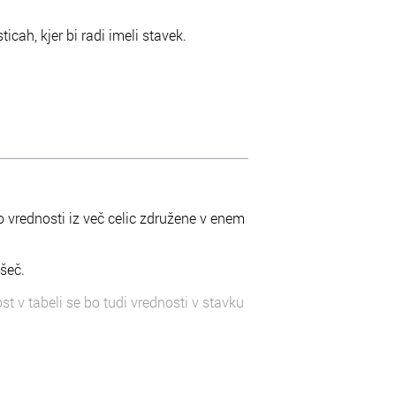
ticah, kjer bi radi imeli stavek.
so vrednosti iz več celic združene v enem
všeč.
t v tabeli se bo tudi vrednosti v stavku