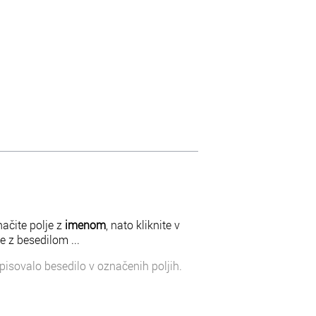
ačite polje z
imenom
, nato kliknite v
e z besedilom ...
pisovalo besedilo v označenih poljih.