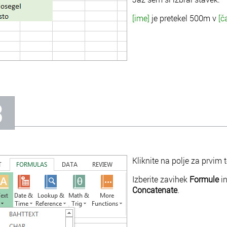
[ime]
je pretekel 500m v
[č
3
Kliknite na polje za prvim
Izberite zavihek
Formule
in
Concatenate
.