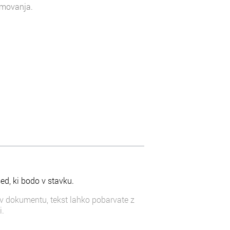
kmovanja.
ed, ki bodo v stavku.
i v dokumentu, tekst lahko pobarvate z
i.