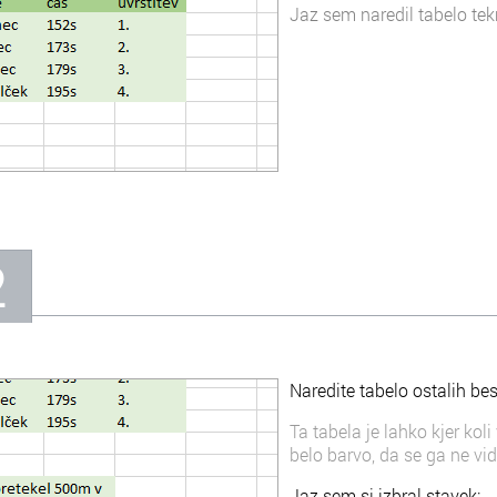
Jaz sem naredil tabelo te
2
Naredite tabelo ostalih bes
Ta tabela je lahko kjer kol
belo barvo, da se ga ne vid
Jaz sem si izbral stavek: