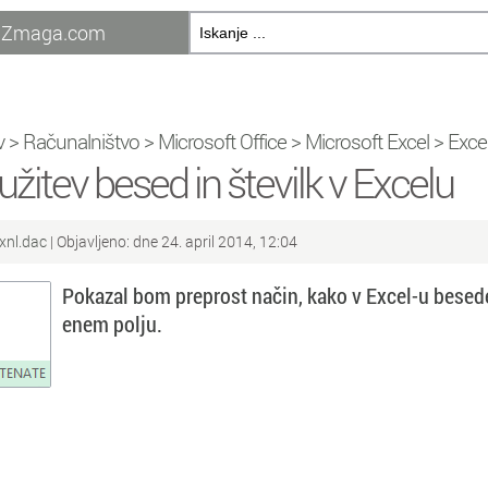
Zmaga.com
v
>
Računalništvo
>
Microsoft Office
>
Microsoft Excel
>
Excel
užitev besed in številk v Excelu
xnl.dac
| Objavljeno: dne 24. april 2014, 12:04
Pokazal bom preprost način, kako v Excel-u besede 
enem polju.