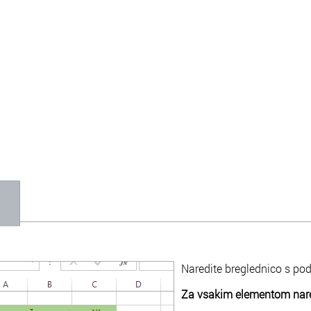
1
Naredite breglednico s podat
Za vsakim elementom nare