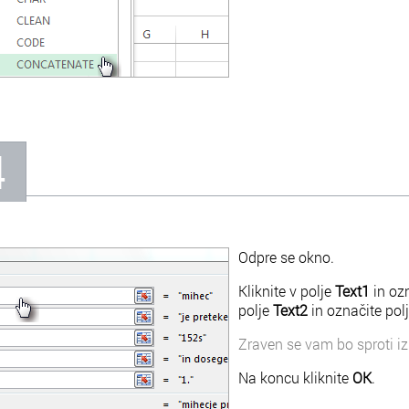
4
Odpre se okno.
Kliknite v polje
Text1
in ozn
polje
Text2
in označite polj
Zraven se vam bo sproti iz
Na koncu kliknite
OK
.