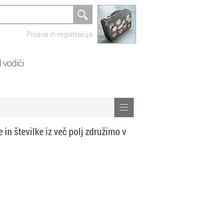
Prijava in registracija
 vodiči
in številke iz več polj združimo v