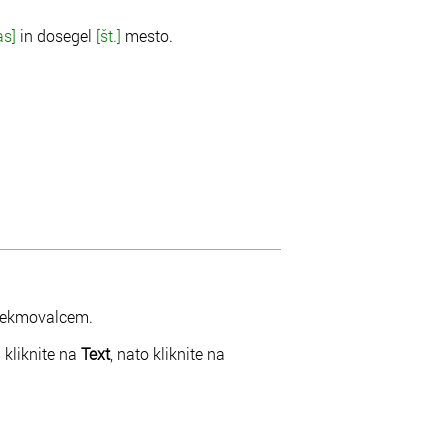
as]
in dosegel
[št.]
mesto.
 tekmovalcem.
 kliknite na
Text
, nato kliknite na