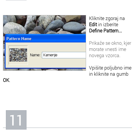
Kliknite zgoraj na
Edit
in izberite
Define Pattern...
Prikaže se okno, kjer
morate vnesti ime
novega vzorca.
Vpišite poljubno ime
in kliknite na gumb
OK
.
11