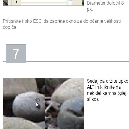
Diameter določil 8
px.
Pritisnite tipko ESC, da zaprete okno za določanje velikosti
čopiča.
7
Sedaj pa držite tipko
ALT
in kliknite na
nek del kamna (glej
sliko).