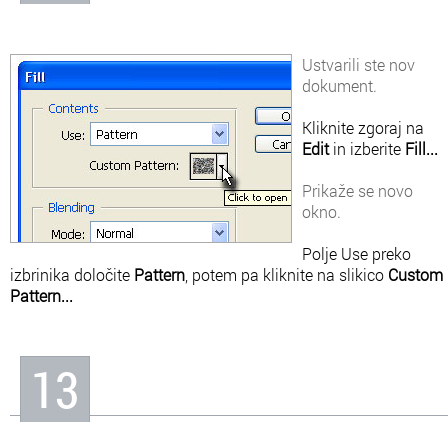
Ustvarili ste nov
dokument.
Kliknite zgoraj na
Edit
in izberite
Fill...
Prikaže se novo
okno.
Polje Use preko
izbrinika določite
Pattern
, potem pa kliknite na slikico
Custom
Pattern...
13