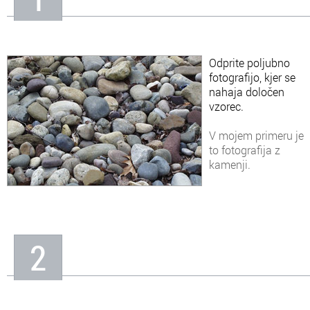
In
Informacije o nas
Odprite poljubno
fotografijo, kjer se
nahaja določen
vzorec.
V mojem primeru je
to fotografija z
kamenji.
2