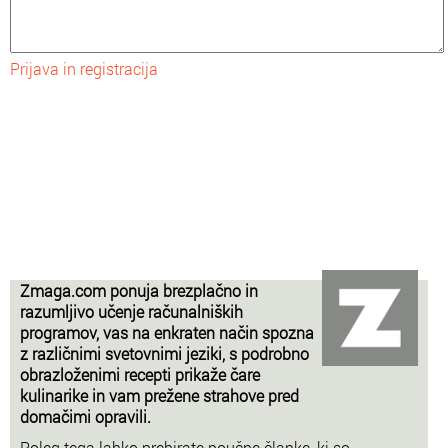
Prijava in registracija
Zmaga.com ponuja brezplačno in
razumljivo učenje računalniških
programov, vas na enkraten način spozna
z različnimi svetovnimi jeziki, s podrobno
obrazloženimi recepti prikaže čare
kulinarike in vam prežene strahove pred
domačimi opravili.
Poleg tega lahko prebirate poučne članke, ki so