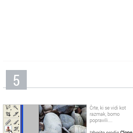
5
Črte, ki se vidi kot
razmak, bomo
popravili....
Izberite orodje
Clone