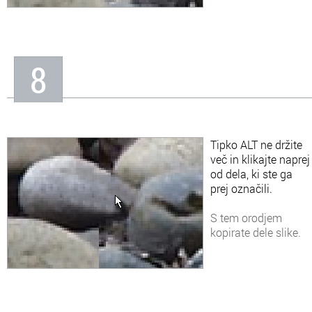
8
Tipko ALT ne držite
več in klikajte naprej
od dela, ki ste ga
prej označili.
S tem orodjem
kopirate dele slike.