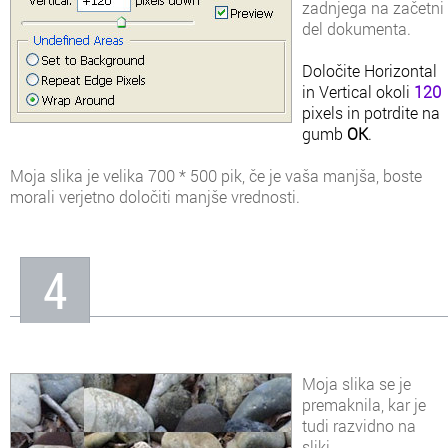
zadnjega na začetni
del dokumenta.
Določite Horizontal
in Vertical okoli
120
pixels in potrdite na
gumb
OK
.
Moja slika je velika 700 * 500 pik, če je vaša manjša, boste
morali verjetno določiti manjše vrednosti.
4
Moja slika se je
premaknila, kar je
tudi razvidno na
sliki.