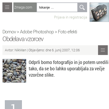
Zmaga.com
Računalništvo
Prijava in registracija
Jeziki
Recepti
Domov
>
Adobe Photoshop
>
Foto efekti
Obdelava vzorcev
Naredi sam
Avtor:
NikMan
| Objavljeno: dne 6. junij 2007, 12:06
Forum
Odprli bomo fotografijo in jo potem uredili
Preverjanje znanja
tako, da se bo lahko uporabljala za večje
vzorčne slike.
Sv
Sveže teme na forumu
Po
Povezave
Čl
Članki
1
So
Objavljanje vsebin