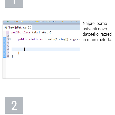
In
Informacije o nas
Najprej bomo
ustvarili novo
datoteko, razred
in main metodo.
2