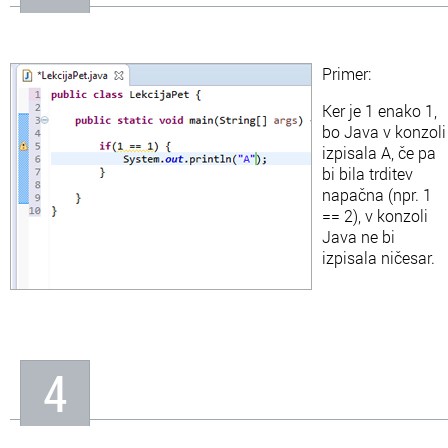
Primer:
Ker je 1 enako 1,
bo Java v konzoli
izpisala A, če pa
bi bila trditev
napačna (npr. 1
== 2), v konzoli
Java ne bi
izpisala ničesar.
4