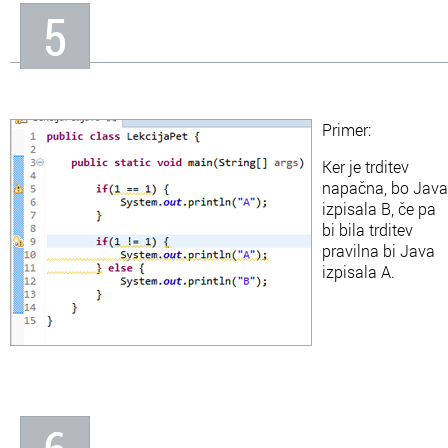
5
Primer:
Ker je trditev
napačna, bo Java
izpisala B, če pa
bi bila trditev
pravilna bi Java
izpisala A.