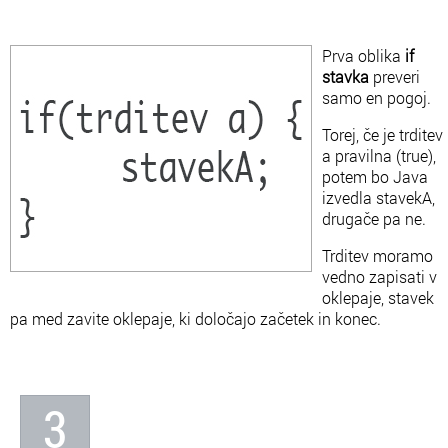
Prva oblika
if
stavka
preveri
samo en pogoj.
Torej, če je trditev
a pravilna (true),
potem bo Java
izvedla stavekA,
drugače pa ne.
Trditev moramo
vedno zapisati v
oklepaje, stavek
pa med zavite oklepaje, ki določajo začetek in konec.
3