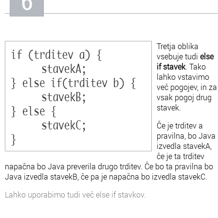
6
Tretja oblika
vsebuje tudi
else
if stavek
. Tako
lahko vstavimo
več pogojev, in za
vsak pogoj drug
stavek.
Če je trditev a
pravilna, bo Java
izvedla stavekA,
če je ta trditev
napačna bo Java preverila drugo trditev. Če bo ta pravilna bo
Java izvedla stavekB, če pa je napačna bo izvedla stavekC.
Lahko uporabimo tudi več else if stavkov.