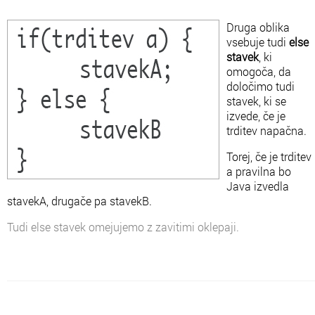
Druga oblika
vsebuje tudi
else
stavek
, ki
omogoča, da
določimo tudi
stavek, ki se
izvede, če je
trditev napačna.
Torej, če je trditev
a pravilna bo
Java izvedla
stavekA, drugače pa stavekB.
Tudi else stavek omejujemo z zavitimi oklepaji.