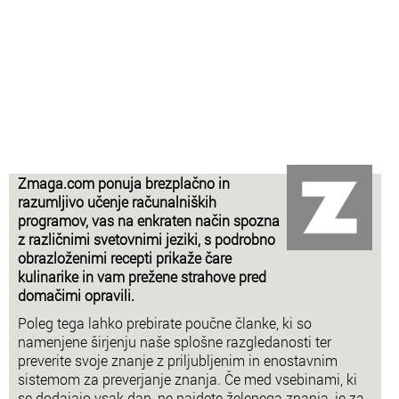
Zmaga.com ponuja brezplačno in
razumljivo učenje računalniških
programov, vas na enkraten način spozna
z različnimi svetovnimi jeziki, s podrobno
obrazloženimi recepti prikaže čare
kulinarike in vam prežene strahove pred
domačimi opravili.
Poleg tega lahko prebirate poučne članke, ki so
namenjene širjenju naše splošne razgledanosti ter
preverite svoje znanje z priljubljenim in enostavnim
sistemom za preverjanje znanja. Če med vsebinami, ki
se dodajajo vsak dan, ne najdete želenega znanja, je za