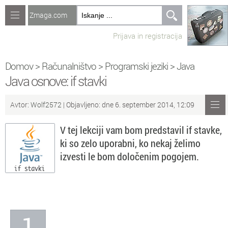
Zmaga.com
Računalništvo
Prijava in registracija
Jeziki
Recepti
Domov
>
Računalništvo
>
Programski jeziki
>
Java
Java osnove: if stavki
Naredi sam
Avtor:
Wolf2572
| Objavljeno: dne 6. september 2014, 12:09
Forum
V tej lekciji vam bom predstavil if stavke,
Preverjanje znanja
ki so zelo uporabni, ko nekaj želimo
izvesti le bom določenim pogojem.
Sv
Sveže teme na forumu
Po
Povezave
Čl
Članki
1
So
Objavljanje vsebin