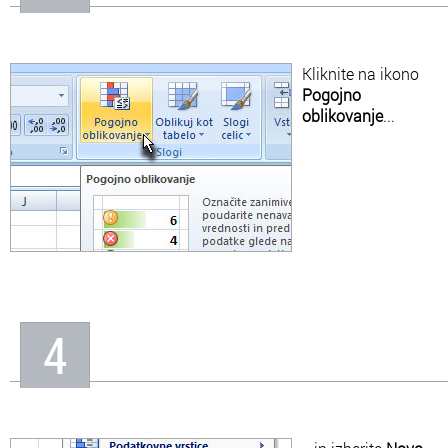
Kliknite na ikono
Pogojno
oblikovanje
...
4