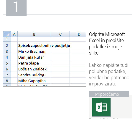
1
In
Informacije o nas
Odprite Microsoft
Excel in prepišite
podatke iz moje
slike.
Lahko napišite tudi
poljubne podatke,
vendar bo potrebno
improvizirati.
Priporočamo
Brezplačni tečaj
Microsoft Excela
Spoznajte vse osnovne,