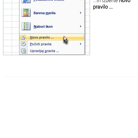
...in izberite
Novo
pravilo ...