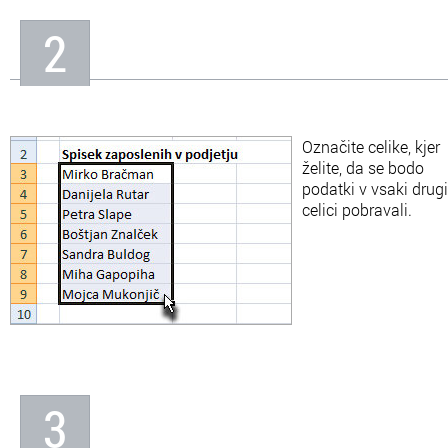
napredne in ostale uporabne
2
funkcije, s katerimi boste
obvladali najbolj priljubljen
program za obdelavo
podatkov.
Označite celike, kjer
želite, da se bodo
podatki v vsaki drugi
celici pobravali.
3