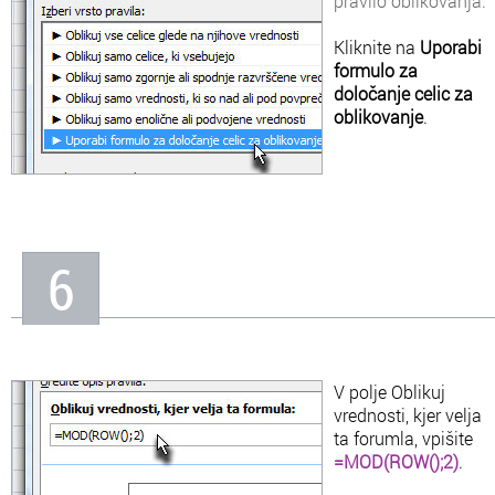
pravilo oblikovanja.
Kliknite na
Uporabi
formulo za
določanje celic za
oblikovanje
.
6
V polje Oblikuj
vrednosti, kjer velja
ta forumla, vpišite
=MOD(ROW();2)
.