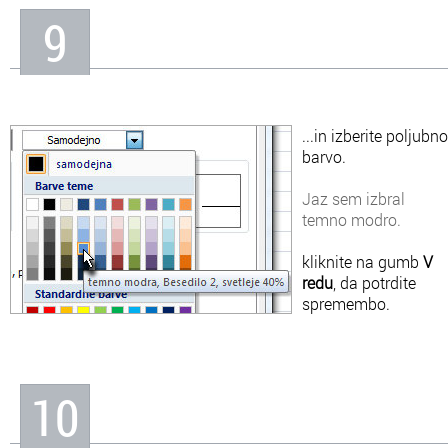
9
...in izberite poljubno
barvo.
Jaz sem izbral
temno modro.
kliknite na gumb
V
redu
, da potrdite
spremembo.
10