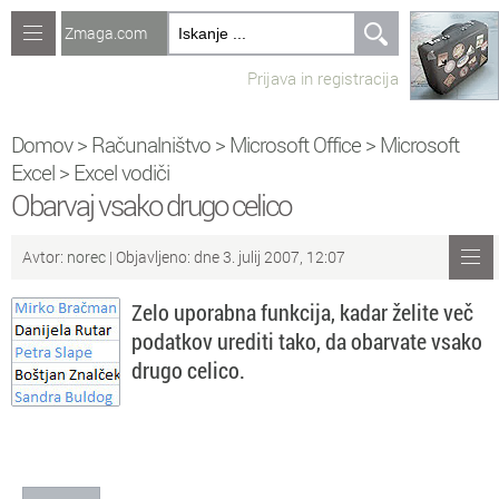
Zmaga.com
Računalništvo
Prijava in registracija
Jeziki
Recepti
Domov
>
Računalništvo
>
Microsoft Office
>
Microsoft
Excel
>
Excel vodiči
Naredi sam
Obarvaj vsako drugo celico
Forum
Avtor:
norec
| Objavljeno: dne 3. julij 2007, 12:07
Preverjanje znanja
Zelo uporabna funkcija, kadar želite več
podatkov urediti tako, da obarvate vsako
Sv
Sveže teme na forumu
drugo celico.
Po
Povezave
Čl
Članki
So
Objavljanje vsebin