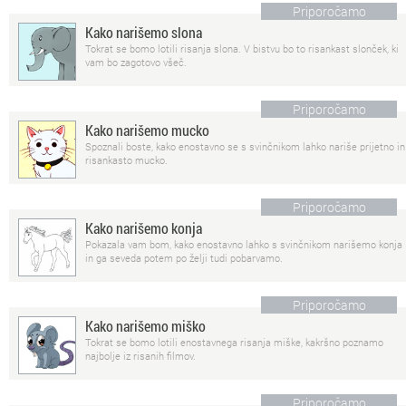
Priporočamo
Kako narišemo slona
Tokrat se bomo lotili risanja slona. V bistvu bo to risankast slonček, ki
vam bo zagotovo všeč.
Priporočamo
Kako narišemo mucko
Spoznali boste, kako enostavno se s svinčnikom lahko nariše prijetno in
risankasto mucko.
Priporočamo
Kako narišemo konja
Pokazala vam bom, kako enostavno lahko s svinčnikom narišemo konja
in ga seveda potem po želji tudi pobarvamo.
Priporočamo
Kako narišemo miško
Tokrat se bomo lotili enostavnega risanja miške, kakršno poznamo
najbolje iz risanih filmov.
Priporočamo