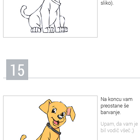
sliko).
15
Na koncu vam
preostane še
barvanje.
Upam, da vam je
bil vodič všeč ;)