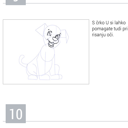
S črko U si lahko
pomagate tudi pri
risanju oči.
10