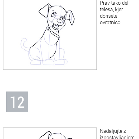
Prav tako del
telesa, kjer
dorišete
ovratnico.
12
Nadaljujte z
izpostavljanjem