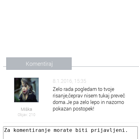
Komentiraj
8.1.2016, 15:35
Zelo rada pogledam to tvoje
risanje,čeprav nisem tukaj preveč
doma.Je pa zelo lepo in nazorno
pokazan postopek!
Miška
Objav: 210