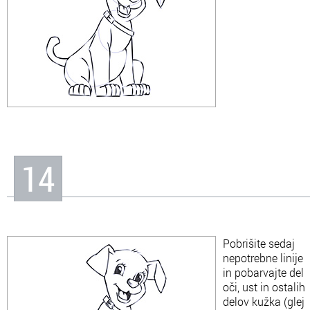
14
Pobrišite sedaj
nepotrebne linije
in pobarvajte del
oči, ust in ostalih
delov kužka (glej