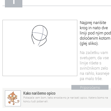
In
Informacije o nas
Najprej narišite
krog in nato dve
liniji pod njim pod
določenim kotom
(glej sliko).
Na začetku vam
svetujem, da vse
linije rišete s
svinčnikom zelo
na rahlo, kasneje
pa malo trše.
Priporočamo
Kako narišemo opico
Pokazala vam bom, kako enostavno je narisati opico. Katero bomo na
koncu tudi pobarvali.