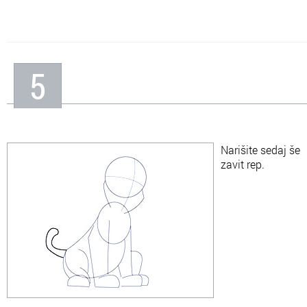
5
Narišite sedaj še
zavit rep.