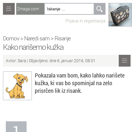
Zmaga.com
Računalništvo
Prijava in registracija
Jeziki
Recepti
Domov
>
Naredi sam
>
Risanje
Kako narišemo kužka
Naredi sam
Avtor:
Sara
| Objavljeno: dne 6. januar 2016, 08:01
Forum
Pokazala vam bom, kako lahko narišete
Preverjanje znanja
kužka, ki vas bo spominjal na zelo
prisrčen lik iz risank.
Sv
Sveže teme na forumu
Po
Povezave
Čl
Članki
1
So
Objavljanje vsebin