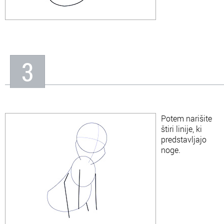
3
Potem narišite
štiri linije, ki
predstavljajo
noge.