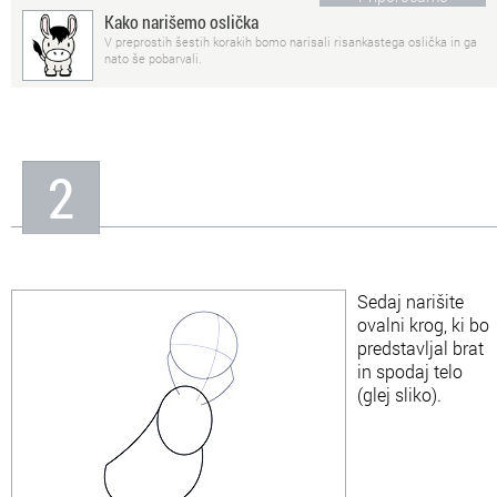
Kako narišemo oslička
V preprostih šestih korakih bomo narisali risankastega oslička in ga
nato še pobarvali.
2
Sedaj narišite
ovalni krog, ki bo
predstavljal brat
in spodaj telo
(glej sliko).