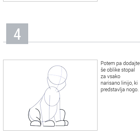
4
Potem pa dodajte
še oblike stopal
za vsako
narisano linijo, ki
predstavlja nogo.