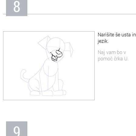
8
Narišite še usta in
jezik.
Naj vam bo v
pomoč črka U.
9