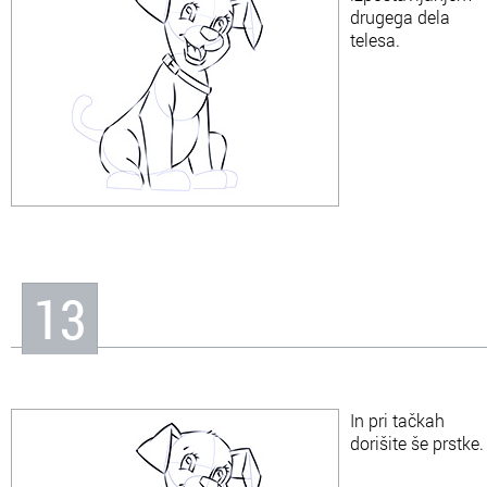
drugega dela
telesa.
13
In pri tačkah
dorišite še prstke.