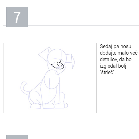
7
Sedaj pa nosu
dodajte malo več
detailov, da bo
izgledal bolj
"štrleč".