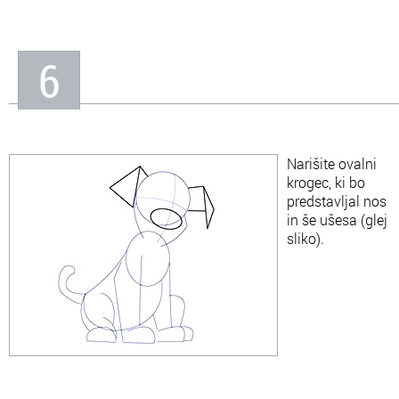
6
Narišite ovalni
krogec, ki bo
predstavljal nos
in še ušesa (glej
sliko).