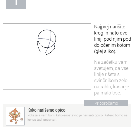
In
Informacije o nas
Najprej narišite
krog in nato dve
liniji pod njim pod
določenim kotom
(glej sliko).
Na začetku vam
svetujem, da vse
linije rišete s
svinčnikom zelo
na rahlo, kasneje
pa malo trše.
Priporočamo
Kako narišemo opico
Pokazala vam bom, kako enostavno je narisati opico. Katero bomo na
koncu tudi pobarvali.