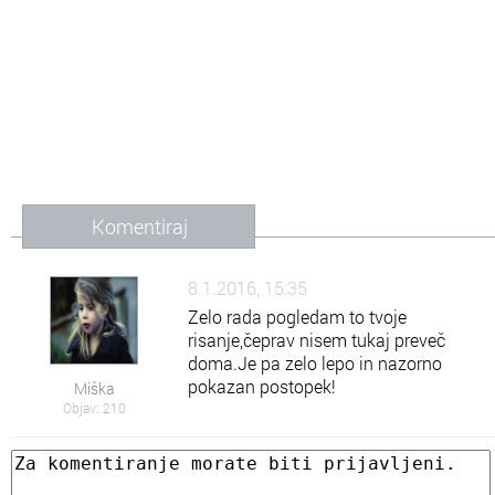
Komentiraj
8.1.2016, 15:35
Zelo rada pogledam to tvoje
risanje,čeprav nisem tukaj preveč
doma.Je pa zelo lepo in nazorno
pokazan postopek!
Miška
Objav: 210