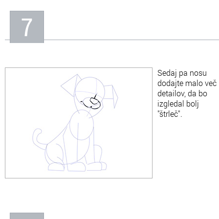
7
Sedaj pa nosu
dodajte malo več
detailov, da bo
izgledal bolj
"štrleč".