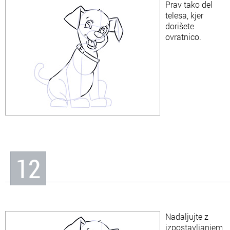
Prav tako del
telesa, kjer
dorišete
ovratnico.
12
Nadaljujte z
izpostavljanjem