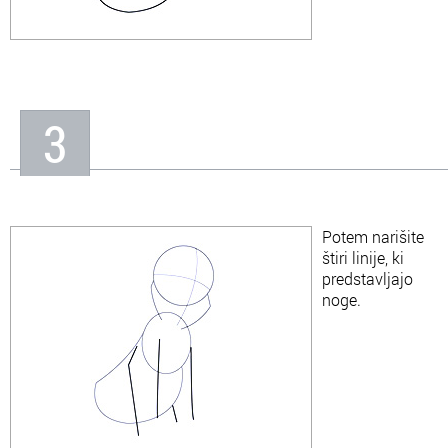
3
Potem narišite
štiri linije, ki
predstavljajo
noge.