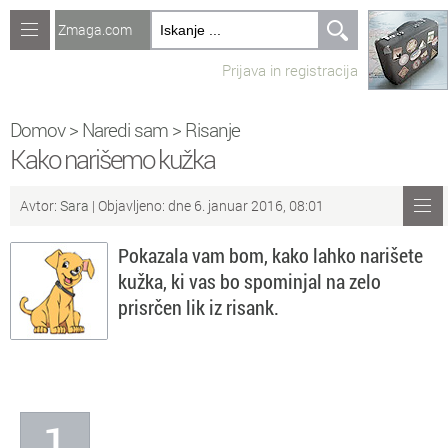
Zmaga.com
Računalništvo
Prijava in registracija
Jeziki
Recepti
Domov
>
Naredi sam
>
Risanje
Kako narišemo kužka
Naredi sam
Avtor:
Sara
| Objavljeno: dne 6. januar 2016, 08:01
Forum
Pokazala vam bom, kako lahko narišete
Preverjanje znanja
kužka, ki vas bo spominjal na zelo
prisrčen lik iz risank.
Sv
Sveže teme na forumu
Po
Povezave
Čl
Članki
1
So
Objavljanje vsebin