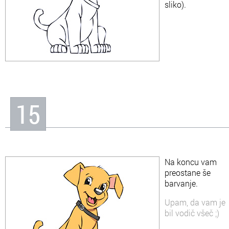
sliko).
15
Na koncu vam
preostane še
barvanje.
Upam, da vam je
bil vodič všeč ;)