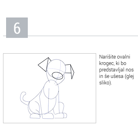
6
Narišite ovalni
krogec, ki bo
predstavljal nos
in še ušesa (glej
sliko).