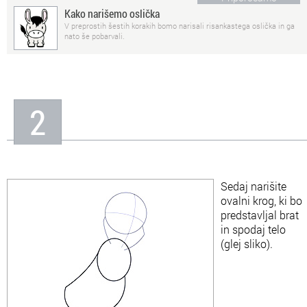
Kako narišemo oslička
V preprostih šestih korakih bomo narisali risankastega oslička in ga
nato še pobarvali.
2
Sedaj narišite
ovalni krog, ki bo
predstavljal brat
in spodaj telo
(glej sliko).