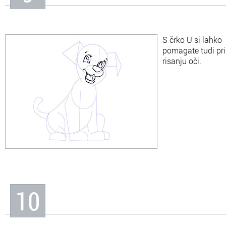
S črko U si lahko
pomagate tudi pri
risanju oči.
10