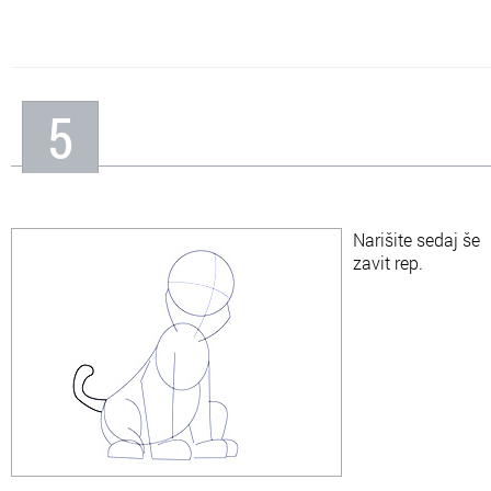
5
Narišite sedaj še
zavit rep.