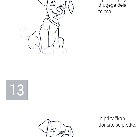
drugega dela
telesa.
13
In pri tačkah
dorišite še prstke.