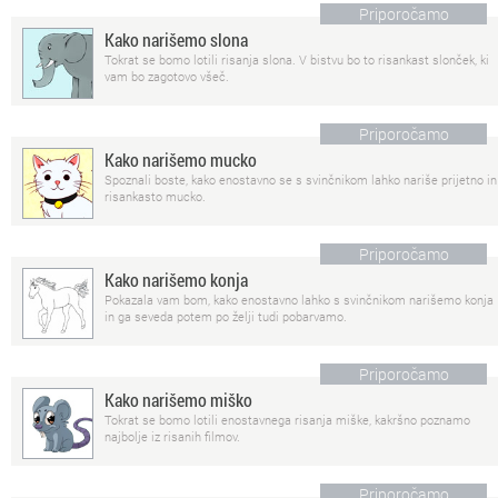
Priporočamo
Kako narišemo slona
Tokrat se bomo lotili risanja slona. V bistvu bo to risankast slonček, ki
vam bo zagotovo všeč.
Priporočamo
Kako narišemo mucko
Spoznali boste, kako enostavno se s svinčnikom lahko nariše prijetno in
risankasto mucko.
Priporočamo
Kako narišemo konja
Pokazala vam bom, kako enostavno lahko s svinčnikom narišemo konja
in ga seveda potem po želji tudi pobarvamo.
Priporočamo
Kako narišemo miško
Tokrat se bomo lotili enostavnega risanja miške, kakršno poznamo
najbolje iz risanih filmov.
Priporočamo