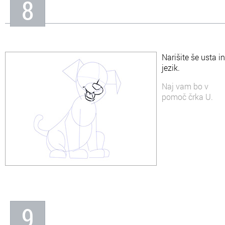
8
Narišite še usta in
jezik.
Naj vam bo v
pomoč črka U.
9