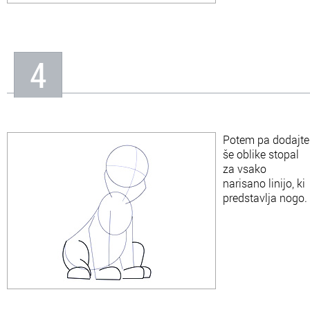
4
Potem pa dodajte
še oblike stopal
za vsako
narisano linijo, ki
predstavlja nogo.