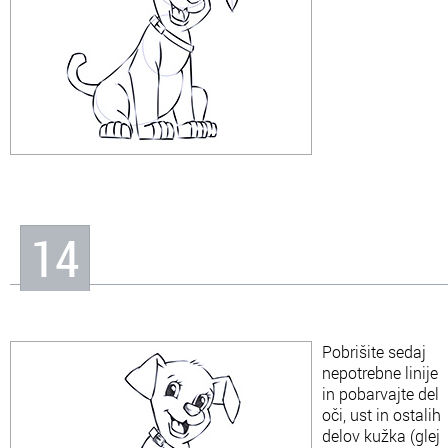
14
Pobrišite sedaj
nepotrebne linije
in pobarvajte del
oči, ust in ostalih
delov kužka (glej