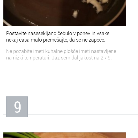
Postavite nasesekljano čebulo v ponev in vsake
nekaj časa malo premešajte, da se ne zapeče.
Ne pozabite imeti kuhalne plošče imeti nastavljene
na nizki temperaturi. Jaz sem dal jakost na 2 / 9.
9