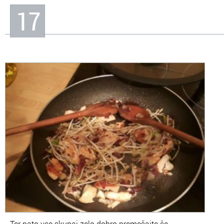
17
Ter nato vse skupaj zelo dobro premešajte še