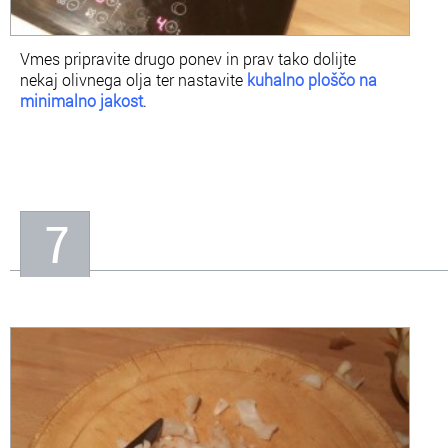
Vmes pripravite drugo ponev in prav tako dolijte
nekaj olivnega olja ter nastavite
kuhalno ploščo na
minimalno jakost
.
7