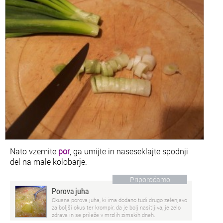
Nato vzemite
por
, ga umijte in naseseklajte spodnji
del na male kolobarje.
Priporočamo
Porova juha
Okusna porova juha, ki ima dodano tudi drugo zelenjavo
za boljši okus ter krompir, da je bolj nasitljiva, je zelo
zdrava in se prileže v mrzlih zimskih dneh.