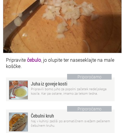
Pripravite
čebulo
, jo olupite ter naseseklajte na male
koščke.
Priporočamo
Juha iz goveje kosti
Pripravili bomo juho za popolni začetek nedeljskega
kosila. Kar pa ostane, imamo za tekom tedna.
Priporočamo
Čebulni kruh
Naj v kuhinji zadiši po aromatičnem svežem pečenem
čebulnem kruhu.