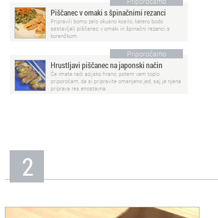
Priporočamo
Piščanec v omaki s špinačnimi rezanci
Pripravili bomo zelo okusno kosilo, katero bodo
sestavljali piščanec v omaki in špinačni rezanci s
korenčkom.
Priporočamo
Hrustljavi piščanec na japonski način
Če imate radi azijsko hrano, potem vam toplo
priporočam, da si pripravite omenjeno jed, saj je njena
priprava res enostavna.
2