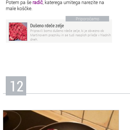
Potem pa še
radič
, katerega umitega narezite na
male koščke.
Priporočamo
Dušeno rdeče zelje
Pripravili bomo dušeno rdeče zelje, ki je obvezno ob
Martinovem prazniku in se tudi nasploh prileže v hladnih
dneh.
12