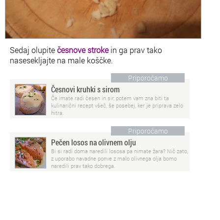
Sedaj olupite
česnove stroke
in ga prav tako
nasesekljajte na male koščke.
Priporočamo
Česnovi kruhki s sirom
Če imate radi česen in sir, potem vam zna biti ta
kulinarični recept všeč, še posebej, ker je priprava zelo
hitra.
Priporočamo
Pečen losos na olivnem olju
Bi si radi doma naredili lososa pa nimate žara? Nič zato,
z uporabo navadne ponve z malo olivnega olja bomo
naredili prav tako dobrega.