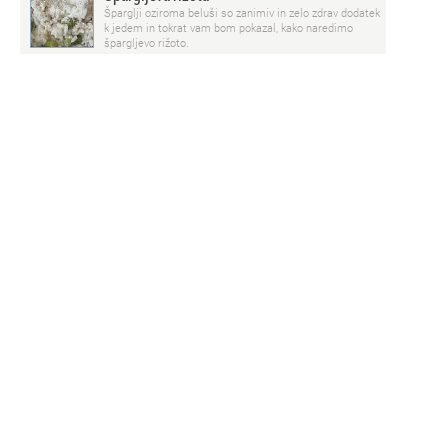
Šparglji oziroma beluši so zanimiv in zelo zdrav dodatek
k jedem in tokrat vam bom pokazal, kako naredimo
špargljevo rižoto.