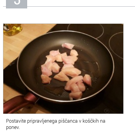
Postavite pripravljenega piščanca v koščkih na
ponev.