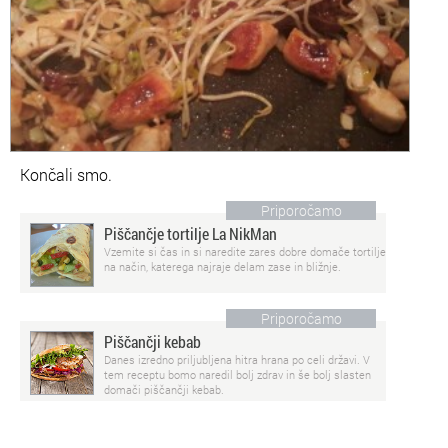
Končali smo.
Priporočamo
Piščančje tortilje La NikMan
Vzemite si čas in si naredite zares dobre domače tortilje
na način, katerega najraje delam zase in bližnje.
Priporočamo
Piščančji kebab
Danes izredno priljubljena hitra hrana po celi državi. V
tem receptu bomo naredil bolj zdrav in še bolj slasten
domači piščančji kebab.