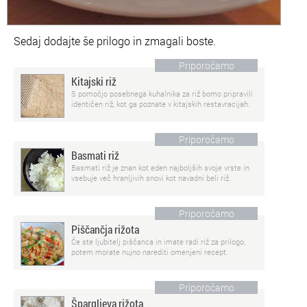
Sedaj dodajte še prilogo in zmagali boste.
Priporočamo
Kitajski riž
S pomočjo posebnega kuhalnika za riž bomo pripravili
identičen riž, kot ga poznate v kitajskih restavracijah.
Priporočamo
Basmati riž
Basmati riž je znan kot eden najboljših svoje vrste in
vsebuje več hranljivih snovi kot navadni beli riž.
Priporočamo
Piščančja rižota
Če ste ljubitelj piščanca in imate radi riž za prilogo,
potem morate nujno narediti omenjeni recept.
Priporočamo
Špargljeva rižota