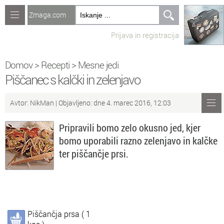
Zmaga.com
Računalništvo
Prijava in registracija
Jeziki
Recepti
Domov
>
Recepti
>
Mesne jedi
Piščanec s kalčki in zelenjavo
Naredi sam
Avtor:
NikMan
| Objavljeno: dne 4. marec 2016, 12:03
Forum
Pripravili bomo zelo okusno jed, kjer
Preverjanje znanja
bomo uporabili razno zelenjavo in kalčke
ter piščančje prsi.
Sv
Sveže teme na forumu
Po
Povezave
Čl
Članki
Piščančja prsa ( 1
So
Objavljanje vsebin