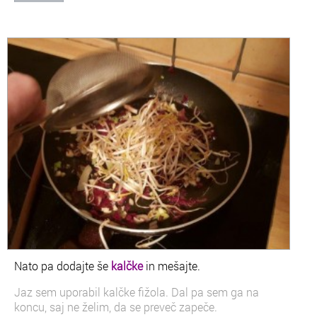
Nato pa dodajte še
kalčke
in mešajte.
Jaz sem uporabil kalčke fižola. Dal pa sem ga na
koncu, saj ne želim, da se preveč zapeče.