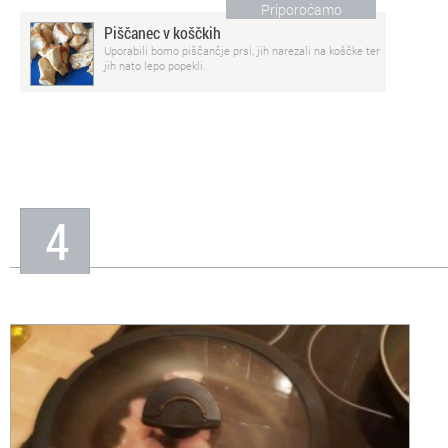
Priporočamo
Piščanec v koščkih
Uporabili bomo piščančje prsi, jih narezali na koščke ter
jih nato lepo popekli.
4