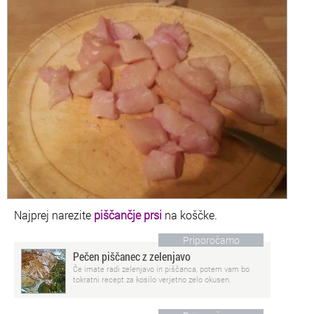
Najprej narezite
piščančje prsi
na koščke.
Priporočamo
Pečen piščanec z zelenjavo
Če imate radi zelenjavo in piščanca, potem vam bo
tokratni recept za kosilo verjetno zelo okusen.