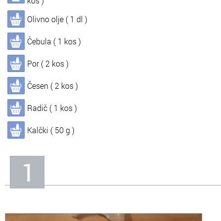
kos )
Olivno olje ( 1 dl )
In
Informacije o nas
Čebula ( 1 kos )
Por ( 2 kos )
Česen ( 2 kos )
Radič ( 1 kos )
Kalčki ( 50 g )
1