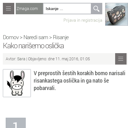
Zmaga.com
Računalništvo
Prijava in registracija
Jeziki
Recepti
Domov
>
Naredi sam
>
Risanje
Kako narišemo oslička
Naredi sam
Avtor:
Sara
| Objavljeno: dne 11. maj 2016, 01:05
Forum
V preprostih šestih korakih bomo narisali
Preverjanje znanja
risankastega oslička in ga nato še
pobarvali.
Sv
Sveže teme na forumu
Po
Povezave
Čl
Članki
1
So
Objavljanje vsebin