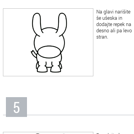
Na glavi narišite
še ušeska in
dodajte repek na
desno ali pa levo
stran.
5