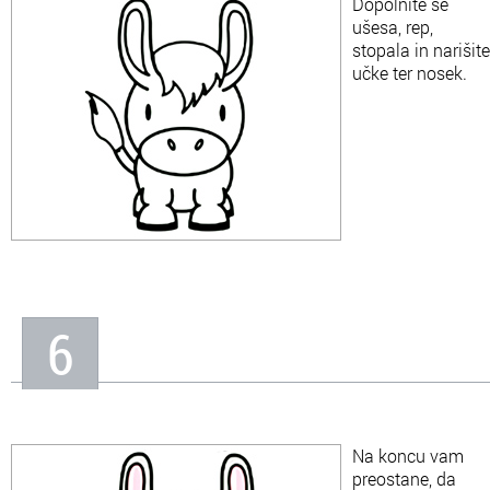
Dopolnite še
ušesa, rep,
stopala in narišite
učke ter nosek.
6
Na koncu vam
preostane, da