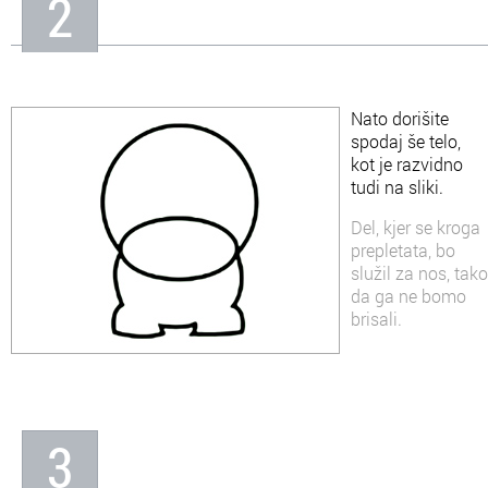
2
Nato dorišite
spodaj še telo,
kot je razvidno
tudi na sliki.
Del, kjer se kroga
prepletata, bo
služil za nos, tako
da ga ne bomo
brisali.
3