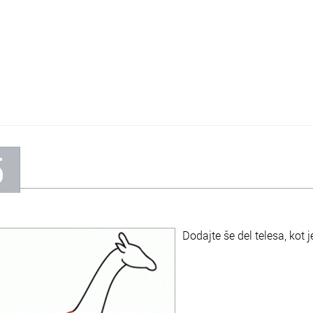
5
Dodajte še del telesa, kot j