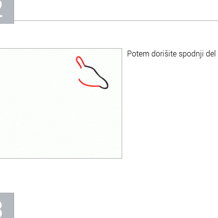
2
Potem dorišite spodnji del 
3