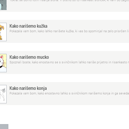
Kako narišemo kužka
Pokazala vam bom, kako lahko narišete kužka, ki vas bo spominjal na zelo prisrčen lik
Kako narišemo mucko
Spoznali boste, kako enostavno se s svinčnikom lahko nariše prijetno in risankasto
Kako narišemo konja
Pokazala vam bom, kako enostavno lahko s svinčnikom narišemo konja in ga seveda