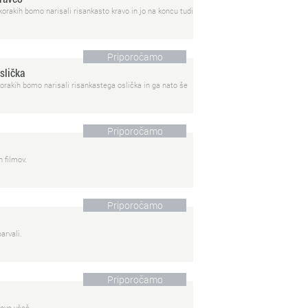
korakih bomo narisali risankasto kravo in jo na koncu tudi
Priporočamo
slička
korakih bomo narisali risankastega oslička in ga nato še
Priporočamo
 filmov.
Priporočamo
arvali.
Priporočamo
tovo všeč.