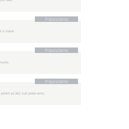
Priporočamo
 iz risank.
Priporočamo
 mucko.
Priporočamo
 potem po želji tudi pobarvamo.