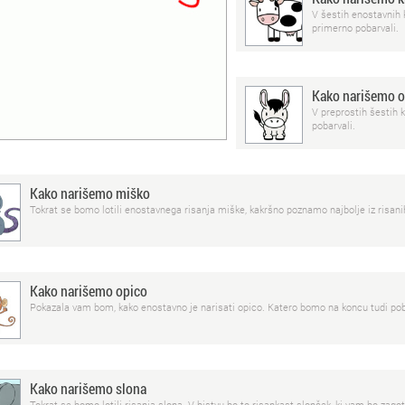
V šestih enostavnih 
primerno pobarvali.
Kako narišemo o
V preprostih šestih 
pobarvali.
Kako narišemo miško
Tokrat se bomo lotili enostavnega risanja miške, kakršno poznamo najbolje iz risanih
Kako narišemo opico
Pokazala vam bom, kako enostavno je narisati opico. Katero bomo na koncu tudi pob
Kako narišemo slona
Tokrat se bomo lotili risanja slona. V bistvu bo to risankast slonček, ki vam bo zago