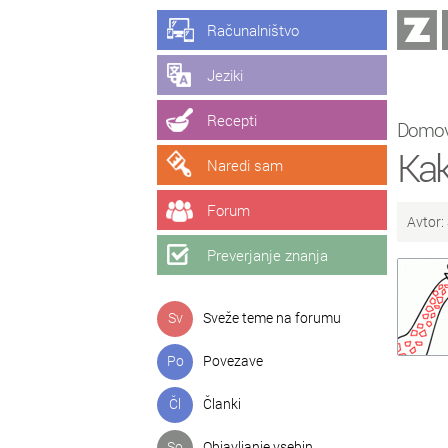
Računalništvo
Jeziki
Recepti
Domo
Kak
Naredi sam
Forum
Avtor:
Preverjanje znanja
Sv
Sveže teme na forumu
Po
Povezave
Čl
Članki
So
Objavljanje vsebin