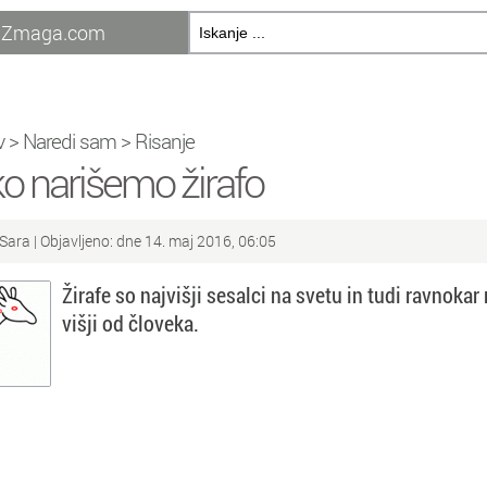
Zmaga.com
v
>
Naredi sam
>
Risanje
o narišemo žirafo
Sara
| Objavljeno: dne 14. maj 2016, 06:05
Žirafe so najvišji sesalci na svetu in tudi ravnokar
višji od človeka.