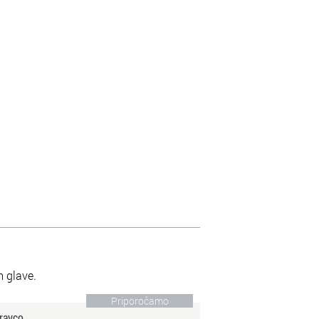
m glave.
Priporočamo
ravco