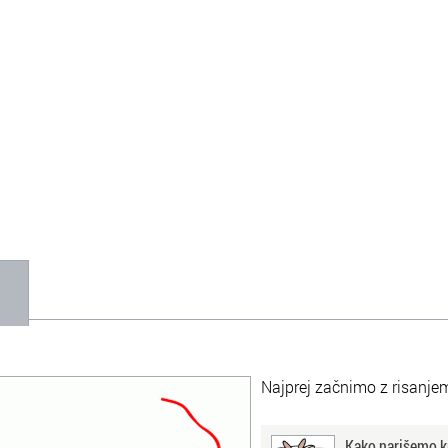
1
Najprej začnimo z risanje
Kako narišemo k