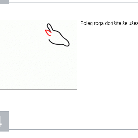
Poleg roga dorišite še uše
4