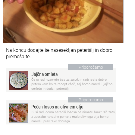
Na koncu dodajte še nasesekljan peteršilj in dobro
premešajte.
Priporočamo
Jajčna omleta
Če si radi vzamete čas za zajtrk in radi jeste dobro,
potem vam bo ta recept všeč, saj bomo naredili jajčno
omleto in dodali peteršilj.
Priporočamo
Pečen losos na olivnem olju
Bi si radi doma naredili lososa pa nimate žara? Nič zato,
z uporabo navadne ponve z malo olivnega olja bomo
naredili prav tako dobrega.