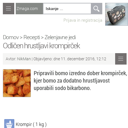
Zmaga.com
Računalništvo
Prijava in registracija
Jeziki
Recepti
Domov
>
Recepti
>
Zelenjavne jedi
Odličen hrustljavi krompirček
Naredi sam
Avtor:
NikMan
| Objavljeno: dne 11. december 2016, 12:12
Forum
Pripravili bomo izredno dober krompirček,
Preverjanje znanja
kjer bomo za dodatno hrustljavost
uporabili sodo bikarbono.
Sv
Sveže teme na forumu
Po
Povezave
Čl
Članki
Krompir ( 1 kg )
So
Objavljanje vsebin