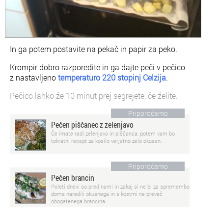
In ga potem postavite na pekač in papir za peko.
Krompir dobro razporedite in ga dajte peči v pečico
z nastavljeno
temperaturo 220 stopinj Celzija
.
Pečico lahko že 10 minut prej segrejete, če želite.
Priporočamo
Pečen piščanec z zelenjavo
Če imate radi zelenjavo in piščanca, potem vam bo
tokratni recept za kosilo verjetno zelo okusen.
Priporočamo
Pečen brancin
Poleti dnevi so pred nami in zakaj si ne bi za spremembo
doma naredili okusnega in s kostmi ne preveč
obogatenega brancina.