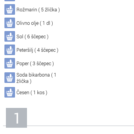
Rožmarin ( 5 žlička )
In
Informacije o nas
Olivno olje ( 1 dl )
Sol ( 6 ščepec )
Peteršilj ( 4 ščepec )
Poper ( 3 ščepec )
Soda bikarbona ( 1
žlička )
Česen ( 1 kos )
1