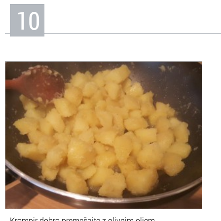
10
Krompir dobro premešajte z olivnim oljem.