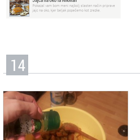
Pokazal vam bom meni najbolj slasten način priprave
jajc na oko, kjer beljak popečemo kot zrezke.
14