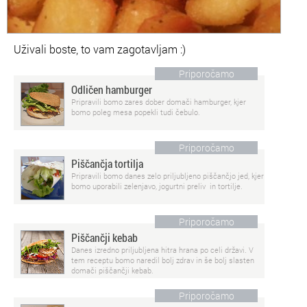
Uživali boste, to vam zagotavljam :)
Priporočamo
Odličen hamburger
Pripravili bomo zares dober domači hamburger, kjer
bomo poleg mesa popekli tudi čebulo.
Priporočamo
Piščančja tortilja
Pripravili bomo danes zelo priljubljeno piščančjo jed, kjer
bomo uporabili zelenjavo, jogurtni preliv in tortilje.
Priporočamo
Piščančji kebab
Danes izredno priljubljena hitra hrana po celi državi. V
tem receptu bomo naredil bolj zdrav in še bolj slasten
domači piščančji kebab.
Priporočamo