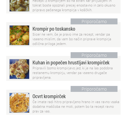
Recepti z krompirjem so na strani kar priljubljeni in
tokrat boste spoznali precej enostavno in zelo okusno
pripravo pečenega krompirja v koščkih.
Priporočamo
Krompir po toskansko
Sicer ne vem, če je pravo ime za recept, vendar pa
vseeno mislim, da vam bo način priprave krompirja
odlična priloga jedem.
Priporočamo
Kuhan in popečen hrustljavi krompirček
Pripravili bomo krompirjevo jed, ki je na las podobna
restanemu krompirju, vendar pa vseeno drugače
pripravljena.
Priporočamo
Ocvrt krompirček
Če imate radi hitro pripravljeno hrano in vas ravno vsaka
dodatna maščoba ne moti, potem bo ta recept ravno
prav za vas.