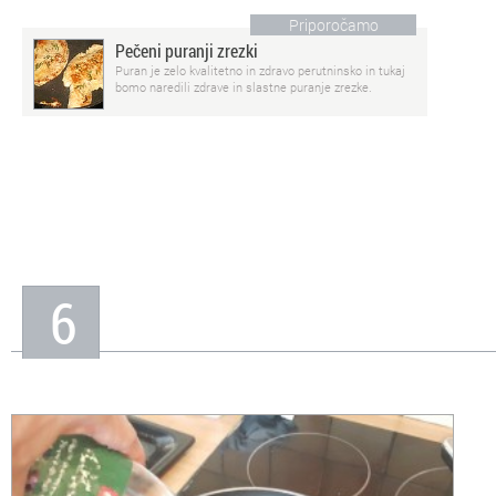
Priporočamo
Pečeni puranji zrezki
Puran je zelo kvalitetno in zdravo perutninsko in tukaj
bomo naredili zdrave in slastne puranje zrezke.
6