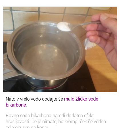
Nato v vrelo vodo dodajte še
malo žličko sode
bikarbone
.
Ravno soda bikarbona naredi dodaten efekt
hrusljavosti. Če je nimate, bo krompirček še vedno
zelo okusen na koncu.