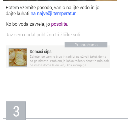
Potem vzemite posodo, vanjo nalijte vodo in jo
dajte kuhati
na največji temperaturi
.
Ko bo voda zavrela, jo
posolite
.
Jaz sem dodal približno tri žličke soli.
Priporočamo
Domači čips
Zahotel se vam je čips in radi bi ga uživali takoj, doma
pa ga nimate. Problem je lahko rešen v desetih minutah,
če imate doma le en večji kos krompirja.
3