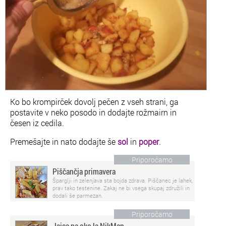
Ko bo krompirček dovolj pečen z vseh strani, ga
postavite v neko posodo in dodajte rožmairn in
česen iz cedila.
Premešajte in nato dodajte še
sol
in
poper
.
Priporočamo
Piščančja primavera
Šparglji in zelenjava sta bojda zdrava. Piščanec je lahek,
prav tako testenine. Zakaj ne bi vsega skupaj združili in
dodali še parmezan.
Priporočamo
Jajca na oko la NikMan