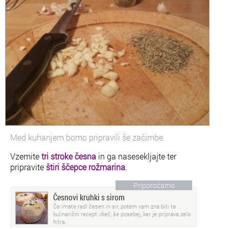
Med kuhanjem bomo pripravili še začimbe.
Vzemite
tri stroke česna
in ga nasesekljajte ter
pripravite
štiri ščepce rožmarina
.
Priporočamo
Česnovi kruhki s sirom
Če imate radi česen in sir, potem vam zna biti ta
kulinarični recept všeč, še posebej, ker je priprava zelo
hitra.