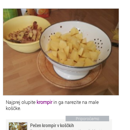
Najprej olupite
krompir
in ga narezite na male
koščke.
Priporočamo
Pečen krompir v koščkih