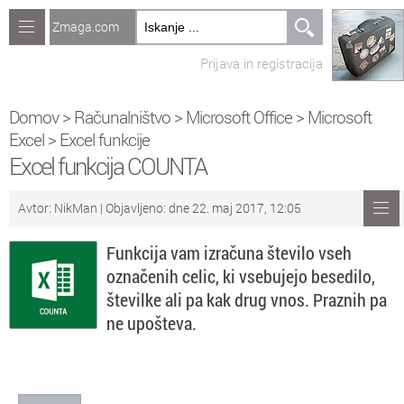
Zmaga.com
Računalništvo
Prijava in registracija
Jeziki
Recepti
Domov
>
Računalništvo
>
Microsoft Office
>
Microsoft
Excel
>
Excel funkcije
Naredi sam
Excel funkcija COUNTA
Forum
Avtor:
NikMan
| Objavljeno: dne 22. maj 2017, 12:05
Preverjanje znanja
Funkcija vam izračuna število vseh
označenih celic, ki vsebujejo besedilo,
Sv
Sveže teme na forumu
številke ali pa kak drug vnos. Praznih pa
ne upošteva.
Po
Povezave
Čl
Članki
So
Objavljanje vsebin