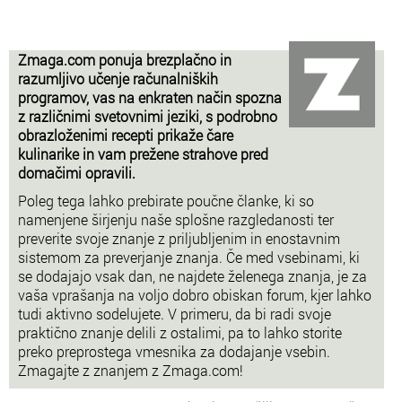
Zmaga.com ponuja brezplačno in
razumljivo učenje računalniških
programov, vas na enkraten način spozna
z različnimi svetovnimi jeziki, s podrobno
obrazloženimi recepti prikaže čare
kulinarike in vam prežene strahove pred
domačimi opravili.
Poleg tega lahko prebirate poučne članke, ki so
namenjene širjenju naše splošne razgledanosti ter
preverite svoje znanje z priljubljenim in enostavnim
sistemom za preverjanje znanja. Če med vsebinami, ki
se dodajajo vsak dan, ne najdete želenega znanja, je za
vaša vprašanja na voljo dobro obiskan forum, kjer lahko
tudi aktivno sodelujete. V primeru, da bi radi svoje
praktično znanje delili z ostalimi, pa to lahko storite
preko preprostega vmesnika za dodajanje vsebin.
Zmagajte z znanjem z Zmaga.com!