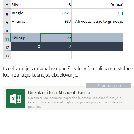
Excel vam je izračunal skupno število, v formuli pa ste stolpce
ločili za lažjo kasnejše obdelovanje.
Priporočamo
Brezplačni tečaj Microsoft Excela
Spoznajte vse osnovne, napredne in ostale uporabne funkcije, s
katerimi boste obvladali najbolj priljubljen program za obdelavo
podatkov.