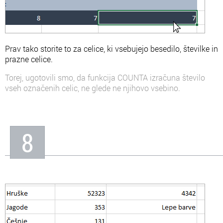
Prav tako storite to za celice, ki vsebujejo besedilo, številke in
prazne celice.
Torej, ugotovili smo, da funkcija COUNTA izračuna število
vseh označenih celic, ne glede ne njihovo vsebino.
8