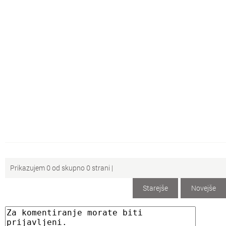
Šo
Šolsko znanje
Po
Pokaži kaj znaš
Rz
Raznoraznarije
Sz
Zanimivosti
Zk
Zdravje in kulinarika
Zm
Vse o Zmaga.com
Prikazujem 0 od skupno 0 strani |
Starejše
Novejše