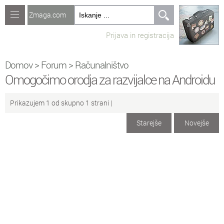
Zmaga.com
Računalništvo
Prijava in registracija
Jeziki
Recepti
Domov
>
Forum
>
Računalništvo
Omogočimo orodja za razvijalce na Androidu
Naredi sam
Prikazujem 1 od skupno 1 strani |
Forum
Starejše
Novejše
Preverjanje znanja
No
Ustvari novo temo
Sv
Sveže teme na forumu
Ra
Računalništvo
Ig
Igre