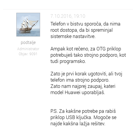
7.10.2016, 19:10
Telefon v bistvu sporoča, da nima
root dostopa, da bi spreminjal
sistemske nastavitve.
podtalje
Ampak kot rečeno, za OTG priklop
Administrator
Objav: 9091
potrebuješ tako strojno podporo, kot
tudi programsko.
Zato je prvi korak ugotoviti, ali tvoj
telefon ima strojno podporo.
Zato nam najprej zaupaj, kateri
model Huawei uporabljaš.
P.S. Za kakšne potrebe pa rabiš
priklop USB ključka. Mogoče se
najde kakšna lažja rešitev.