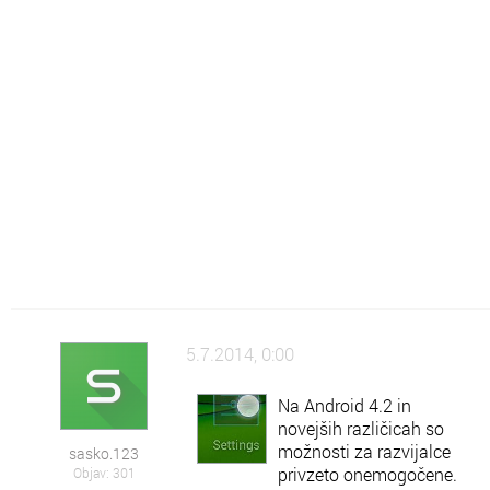
Šo
Šolsko znanje
Po
Pokaži kaj znaš
Rz
Raznoraznarije
Sz
Zanimivosti
Zk
Zdravje in kulinarika
Zm
Vse o Zmaga.com
5.7.2014, 0:00
Na Android 4.2 in
novejših različicah so
možnosti za razvijalce
sasko.123
privzeto onemogočene.
Objav: 301