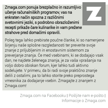
Zmaga.com ponuja brezplačno in razumljivo
učenje računalniških programov, vas na
enkraten način spozna z različnimi
svetovnimi jeziki, s podrobno obrazloženimi
recepti prikaže čare kulinarike in vam prežene
strahove pred domačimi opravili.
Poleg tega lahko prebirate poučne članke, ki so namenjene
širjenju naše splošne razgledanosti ter preverite svoje
znanje z priljubljenim in enostavnim sistemom za
preverjanje znanja. Če med vsebinami, ki se dodajajo vsak
dan, ne najdete želenega znanja, je za vaša vprašanja na
voljo dobro obiskan forum, kjer lahko tudi aktivno
sodelujete. V primeru, da bi radi svoje praktično znanje
delili z ostalimi, pa to lahko storite preko preprostega
vmesnika za dodajanje vsebin. Zmagajte z znanjem z
Zmaga.com!
Zmaga.com na Facebooku
|
Pošljite nam e-pošto
|
Informacije o Zmaga.com