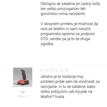
Običajno se zatakne pri zadnji točki,
ker veliko proizvajalcev teh
gonilnikov nima naloženih.
V skrajnem primeru je možnost da
root-aš telefon in sam naložiš
programsko opremo za podporo
OTG, vendar pa je to že druga
zgodba.
6.10.2016, 20:08
ubistvo je to rootanje moj
problem.prišel sem do-možnosti za
razvijalce- in tu se zatakne..kako
lahko priključim usb ključek na
kal
telafon? hvala
Objav: 3