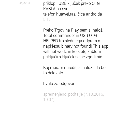
priklopil USB ključek preko OTG
Objav: 3
KABLA na svoj
telefon,huawei,različica androida
5.1.
Preko Trgovina Play sem si naložil
Total commander in USB OTG
HELPER.Ko slednjega odprem mi
napiše:su binary not found! This app
will not work. in ko s otg kablom
priključim ključek se ne zgodi nič.
Kaj moram naredit, si naložit,da bo
to delovalo...
hvala za odgovor
spremenjeno: podtalje (7.10.2016,
19:07)