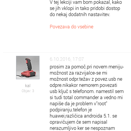
V tej lekciji vam bom pokazal, kako
se jih vklopi in tako pridobi dostop
do nekaj dodatnih nastavitev.
Povezava do vsebine
6.10.2016, 17:07
prosim za pomoč.pri novem meniju-
možnost za razvijalce-se mi
možnost odpr.težav z povez.usb ne
odpre.nikakor nemorem povezati
kal
usb ključ s telefonom. namestil sem
Objav: 3
si tudi total commander a vedno mi
napiše da je problem v"root"
podpiranju.telefon je
huawei,različica androida 5.1. se
opravičujem če sem napisal
nerazumljivo ker se nespoznam