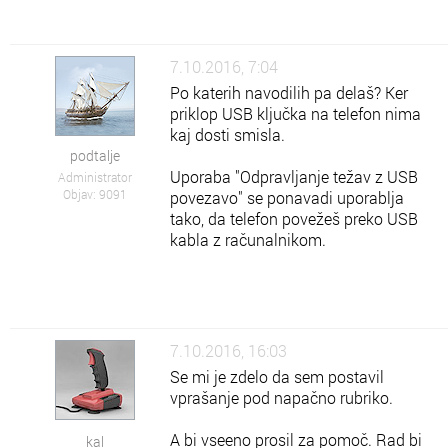
7.10.2016, 7:04
Po katerih navodilih pa delaš? Ker
priklop USB ključka na telefon nima
kaj dosti smisla.
podtalje
Uporaba "Odpravljanje težav z USB
Administrator
Objav: 9091
povezavo" se ponavadi uporablja
tako, da telefon povežeš preko USB
kabla z računalnikom.
7.10.2016, 16:03
Se mi je zdelo da sem postavil
vprašanje pod napačno rubriko.
A bi vseeno prosil za pomoč. Rad bi
kal