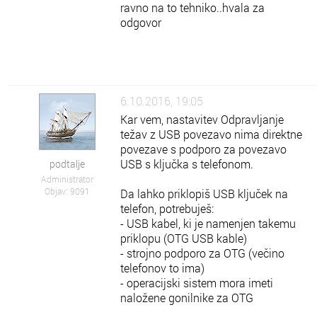
ravno na to tehniko..hvala za
odgovor
6.10.2016, 19:05
Kar vem, nastavitev Odpravljanje
težav z USB povezavo nima direktne
povezave s podporo za povezavo
USB s ključka s telefonom.
podtalje
Administrator
Objav: 9091
Da lahko priklopiš USB ključek na
telefon, potrebuješ:
- USB kabel, ki je namenjen takemu
priklopu (OTG USB kable)
- strojno podporo za OTG (večino
telefonov to ima)
- operacijski sistem mora imeti
naložene gonilnike za OTG