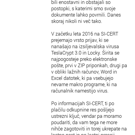
bili enostavni in obstajali so
postopki, s katerimi smo svoje
dokumente lahko povrnili. Danes
skoraj nikoli ni več tako.
V začetku leta 2016 na SI-CERT
prejemajo vrsto prijav, ki se
nanašajo na izsiljevalska virusa
TeslaCrypt 3.0 in Locky. Širita se
najpogosteje preko elektronske
pošte, prvi v ZIP priponkah, drugi pa
v obliki lažnih računov, Word in
Excel datotek, ki pa vsebujejo
nevarne makro programe, ki na
računalnik namestijo virus.
Po informacijah SI-CERT, ti po
plačilu odkupnine res pošljejo
ustrezni ključ, vendar pa moramo
poudariti, da vam tega ne more
nihče zagotoviti in torej ukrepate na
lastno pest in po lastni presoji.