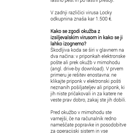
V zadnji različici virusa Locky
odkupnina znaša kar 1.500 €.
Kako se zgodi okužba z
izsiljevalskim virusom in kako se ji
lahko izognemo?
Škodljiva koda se širi v glavnem na
dva načina: v priponkah elektronske
pošte ali prek okužb v mimohodu
(angl. drive-by download). V prvem
primeru je rešitev enostavna: ne
klikajte priponk v elektronski pošti
neznanih pošiljateljev ali priponk, ki
jih niste pričakovali in za katere ne
veste prav dobro, zakaj ste jih dobili.
Pred okužbo v mimohodu ste
varnejši, če na računalnik redno
nameščate popravke in posodobitve
za operacijski sistem in vse