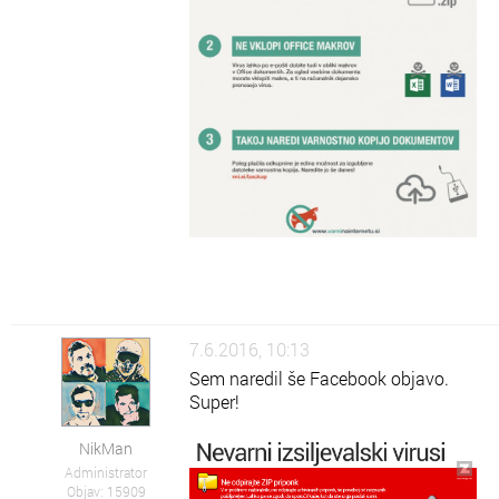
7.6.2016, 10:13
Sem naredil še Facebook objavo.
Super!
NikMan
Administrator
Objav: 15909