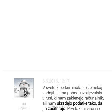
Šo
Šolsko znanje
Po
Pokaži kaj znaš
Rz
Raznoraznarije
Sz
Zanimivosti
Zk
Zdravje in kulinarika
Zm
Vse o Zmaga.com
6.6.2016, 13:17
V svetu kiberkriminala so že nekaj
zadnjih let na pohodu izsiljevalski
virusi, ki nam zaklenejo računalnik,
ali nam
ukradejo podatke tako, da
bb
jih zašifrirajo
. Prvi takšni virusi so
Objav: 6