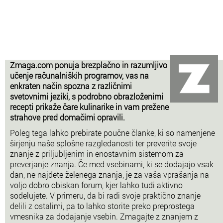
Zmaga.com ponuja brezplačno in razumljivo
učenje računalniških programov, vas na
enkraten način spozna z različnimi
svetovnimi jeziki, s podrobno obrazloženimi
recepti prikaže čare kulinarike in vam prežene
strahove pred domačimi opravili.
Poleg tega lahko prebirate poučne članke, ki so namenjene
širjenju naše splošne razgledanosti ter preverite svoje
znanje z priljubljenim in enostavnim sistemom za
preverjanje znanja. Če med vsebinami, ki se dodajajo vsak
dan, ne najdete želenega znanja, je za vaša vprašanja na
voljo dobro obiskan forum, kjer lahko tudi aktivno
sodelujete. V primeru, da bi radi svoje praktično znanje
delili z ostalimi, pa to lahko storite preko preprostega
vmesnika za dodajanje vsebin. Zmagajte z znanjem z