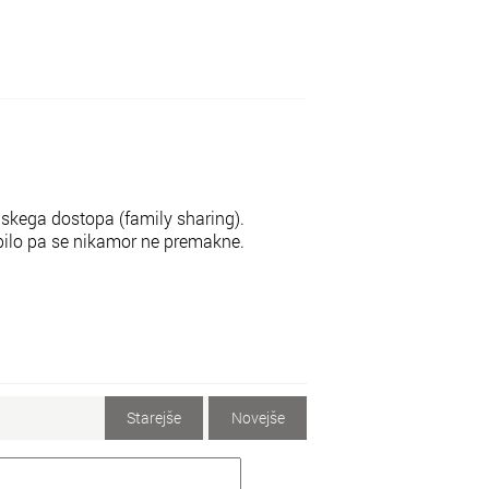
kega dostopa (family sharing).
ilo pa se nikamor ne premakne.
Starejše
Novejše