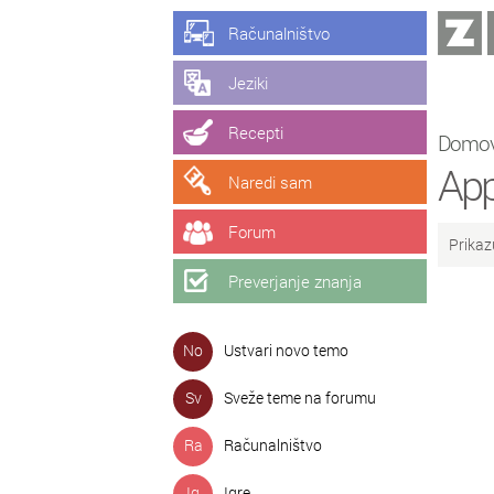
Računalništvo
Jeziki
Recepti
Domo
App
Naredi sam
Forum
Prikaz
Preverjanje znanja
No
Ustvari novo temo
Sv
Sveže teme na forumu
Ra
Računalništvo
Ig
Igre