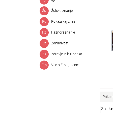
Šo
Šolsko znanje
Po
Pokaži kaj znaš
Rz
Raznoraznarije
Sz
Zanimivosti
Zk
Zdravje in kulinarika
Zm
Vse o Zmaga.com
Prikaz