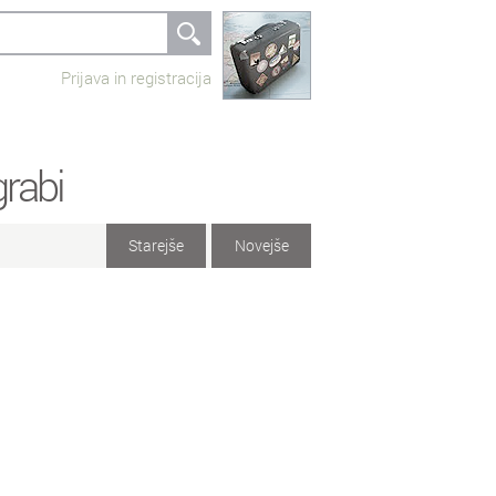
Prijava in registracija
rabi
Starejše
Novejše