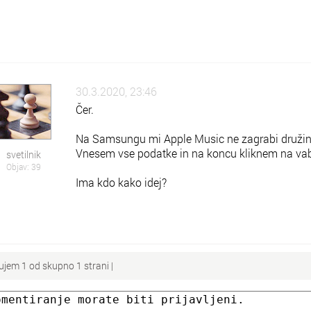
30.3.2020, 23:46
Čer.
Na Samsungu mi Apple Music ne zagrabi družins
Vnesem vse podatke in na koncu kliknem na vab
svetilnik
Objav: 39
Ima kdo kako idej?
ujem 1 od skupno 1 strani |