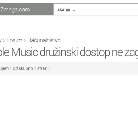
Zmaga.com
v
>
Forum
>
Računalništvo
le Music družinski dostop ne zag
ujem 1 od skupno 1 strani |