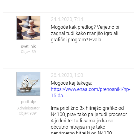
24.4.2020, 7:14
Mogoče kak predlog? Verjetno bi
zagnal tudi kako manjšo igro ali
grafični program? Hvala!
svetilnik
Objav: 39
26.4.2020, 1:03
Mogoče kaj takega:
https://www.enaa.com/prenosniki/hp-
15-da....
podtalje
Ima približno 3x hitrejšo grafiko od
Administrator
Objav: 9091
N4100, prav tako pa je tudi procesor
4 jedrni ter tudi sama jedra so
občutno hitrejša in je tako
neprimerno hitrejši od N4100.