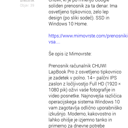
svetilnik
soliden prenosnik za ta denar. Ima
Objav: 39
osvetljeno tipkovnico, zelo lep
design (po sliki sodeč). SSD in
Windows 10 Home.
https://www.mimovrste.com/prenosniki
vsa....
Še opis iz Mimovrste:
Prenosnik računalnik CHUWI
LapBook Pro z osvetljeno tipkovnico
je zadetek v polno. 14– palčni IPS
zaslon z ločljivostjo Full HD (1920 ×
1080 pik) oživi vaše fotografije in
video posnetke. Najnovejša različica
operacijskega sistema Windows 10
vam zagotavlja odlično uporabniško
izkušnjo. Moderno, kakovostno in
lahko ohišje je izjemno tanko in
primerno za dnevne potrebe