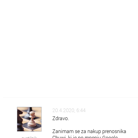
Šo
Šolsko znanje
Po
Pokaži kaj znaš
Rz
Raznoraznarije
Sz
Zanimivosti
Zk
Zdravje in kulinarika
Zm
Vse o Zmaga.com
20.4.2020, 6:44
Zdravo.
Zanimam se za nakup prenosnika
Chuwi, ki je po mnenju Google