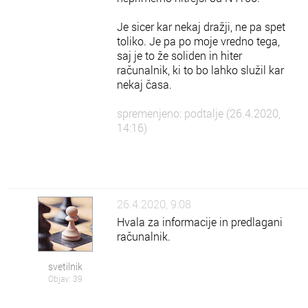
Je sicer kar nekaj dražji, ne pa spet
toliko. Je pa po moje vredno tega,
saj je to že soliden in hiter
računalnik, ki to bo lahko služil kar
nekaj časa.
spremenjeno: podtalje (26.4.2020,
14:16)
26.4.2020, 9:08
Hvala za informacije in predlagani
računalnik.
svetilnik
Objav: 39