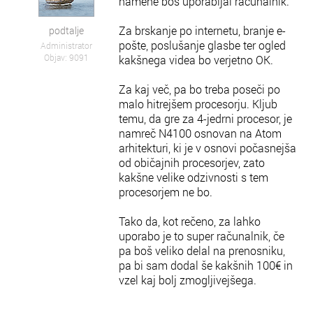
namene boš uporabljal računalnik.
Za brskanje po internetu, branje e-
podtalje
pošte, poslušanje glasbe ter ogled
Administrator
Objav: 9091
kakšnega videa bo verjetno OK.
Za kaj več, pa bo treba poseči po
malo hitrejšem procesorju. Kljub
temu, da gre za 4-jedrni procesor, je
namreč N4100 osnovan na Atom
arhitekturi, ki je v osnovi počasnejša
od običajnih procesorjev, zato
kakšne velike odzivnosti s tem
procesorjem ne bo.
Tako da, kot rečeno, za lahko
uporabo je to super računalnik, če
pa boš veliko delal na prenosniku,
pa bi sam dodal še kakšnih 100€ in
vzel kaj bolj zmogljivejšega.