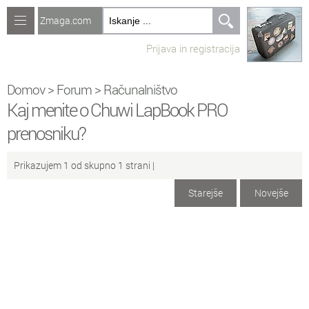
Zmaga.com
Računalništvo
Prijava in registracija
Jeziki
Recepti
Domov
>
Forum
>
Računalništvo
Kaj menite o Chuwi LapBook PRO
Naredi sam
prenosniku?
Forum
Prikazujem 1 od skupno 1 strani |
Preverjanje znanja
Starejše
Novejše
No
Ustvari novo temo
Sv
Sveže teme na forumu
Ra
Računalništvo
Ig
Igre