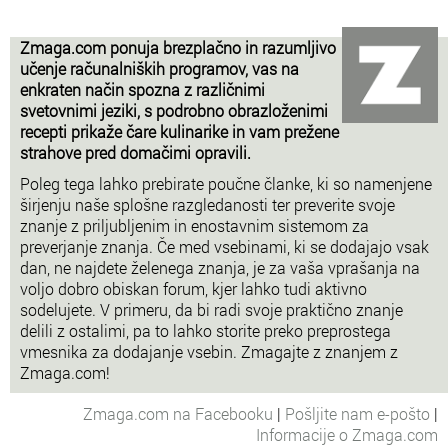
Zmaga.com ponuja brezplačno in razumljivo
učenje računalniških programov, vas na
enkraten način spozna z različnimi
svetovnimi jeziki, s podrobno obrazloženimi
recepti prikaže čare kulinarike in vam prežene
strahove pred domačimi opravili.
Poleg tega lahko prebirate poučne članke, ki so namenjene
širjenju naše splošne razgledanosti ter preverite svoje
znanje z priljubljenim in enostavnim sistemom za
preverjanje znanja. Če med vsebinami, ki se dodajajo vsak
dan, ne najdete želenega znanja, je za vaša vprašanja na
voljo dobro obiskan forum, kjer lahko tudi aktivno
sodelujete. V primeru, da bi radi svoje praktično znanje
delili z ostalimi, pa to lahko storite preko preprostega
vmesnika za dodajanje vsebin. Zmagajte z znanjem z
Zmaga.com!
Zmaga.com na Facebooku
|
Pošljite nam e-pošto
|
Informacije o Zmaga.com