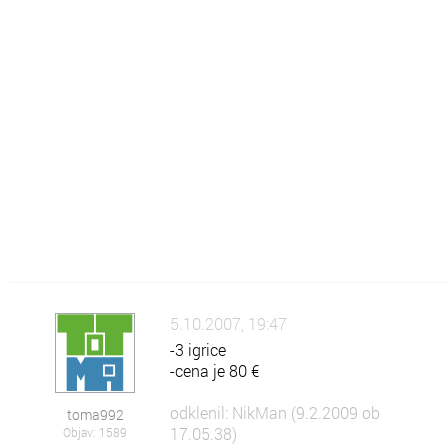
Šo
Šolsko znanje
Po
Pokaži kaj znaš
Rz
Raznoraznarije
Sz
Zanimivosti
Zk
Zdravje in kulinarika
Zm
Vse o Zmaga.com
5.10.2007, 19:47
-3 igrice
-cena je 80 €
odklenil: NikMan (9.2.2009 ob
toma992
17.05.38)
Objav: 1589