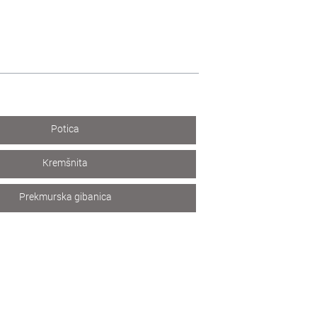
Potica
Kremšnita
Prekmurska gibanica