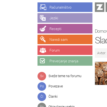
Računalništvo
Jeziki
Recepti
Domo
Sla
Naredi sam
Forum
Avtor:
Preverjanje znanja
Sv
Sveže teme na forumu
Po
Povezave
Čl
Članki
So
Objavljanje vsebin