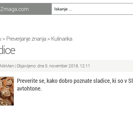
Zmaga.com
v
>
Preverjanje znanja
>
Kulinarika
dice
NikMan
| Objavljeno: dne 5. november 2018, 12:11
Preverite se, kako dobro poznate sladice, ki so v Sl
avtohtone.