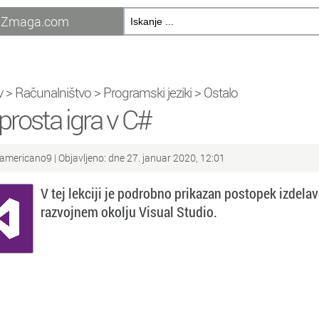
Zmaga.com
v
>
Računalništvo
>
Programski jeziki
>
Ostalo
prosta igra v C#
americano9
| Objavljeno: dne 27. januar 2020, 12:01
V tej lekciji je podrobno prikazan postopek izdel
razvojnem okolju Visual Studio.