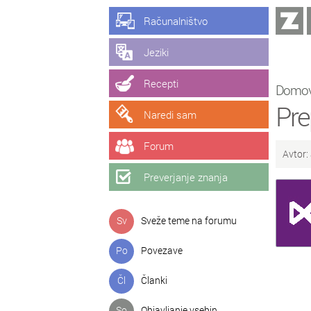
Računalništvo
Jeziki
Recepti
Domo
Pre
Naredi sam
Forum
Avtor:
Preverjanje znanja
Sv
Sveže teme na forumu
Po
Povezave
Čl
Članki
So
Objavljanje vsebin