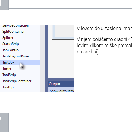
6
V levem delu zaslona imam
V njem poiščemo gradnik
levim klikom miške prema
na sredini).
7