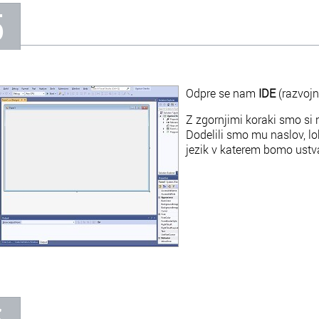
5
Odpre se nam
IDE
(razvojn
Z zgornjimi koraki smo si 
Dodelili smo mu naslov, lok
jezik v katerem bomo ustva