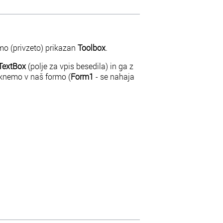
o (privzeto) prikazan
Toolbox
.
TextBox
(polje za vpis besedila) in ga z
knemo v naš formo (
Form1
- se nahaja