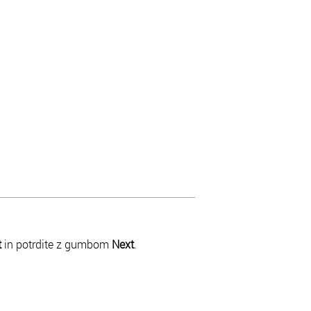
t
in potrdite z gumbom
Next
.