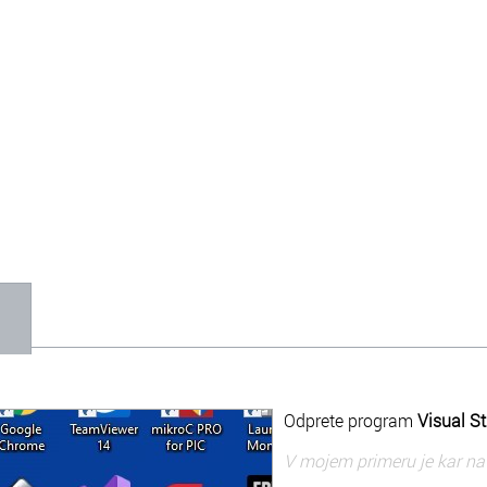
1
Odprete program
Visual S
V mojem primeru je kar na