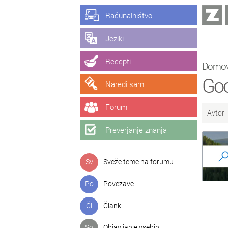
Računalništvo
Jeziki
Recepti
Domo
Goo
Naredi sam
Forum
Avtor:
Preverjanje znanja
Sv
Sveže teme na forumu
Po
Povezave
Čl
Članki
So
Objavljanje vsebin