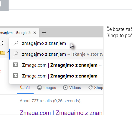
5
Če boste zač
Binga to poč