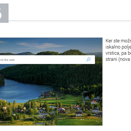
6
Ker ste možn
iskalno polj
vrstica, pa 
strani (nova 