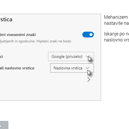
Mehanizem za
nastavite n
Iskanje po n
naslovno vr