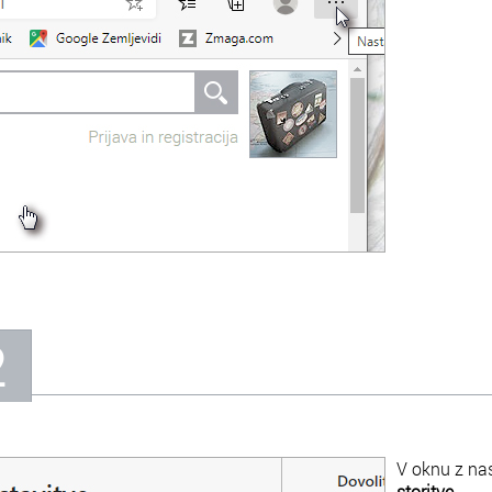
2
V oknu z nas
storitve
.