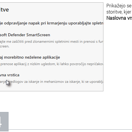
Prikažejo se
storitve, kje
Naslovna vr
4