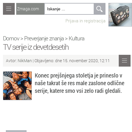
Zmaga.com
Računalništvo
Prijava in registracija
Jeziki
Recepti
Domov
>
Preverjanje znanja
>
Kultura
TV serije iz devetdesetih
Naredi sam
Avtor:
NikMan
| Objavljeno: dne 15. november 2020, 12:11
Forum
Konec prejšnjega stoletja je prineslo v
Preverjanje znanja
naše takrat še res male zaslone odlične
serije, katere smo vsi zelo radi gledali.
Sv
Sveže teme na forumu
Po
Povezave
Čl
Članki
So
Objavljanje vsebin