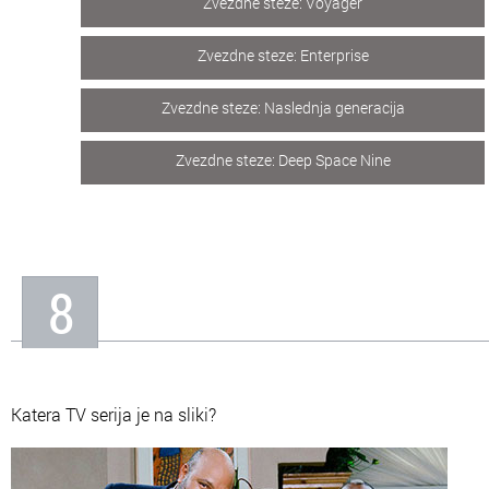
Zvezdne steze: Voyager
Zvezdne steze: Enterprise
Zvezdne steze: Naslednja generacija
Zvezdne steze: Deep Space Nine
8
Katera TV serija je na sliki?