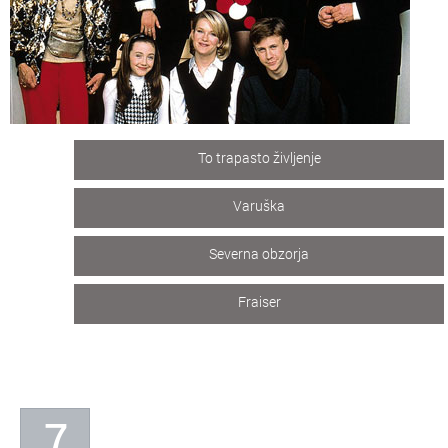
To trapasto življenje
Varuška
Severna obzorja
Fraiser
7