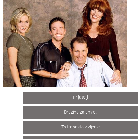
Prijatelji
Družina za umret
To trapasto življenje