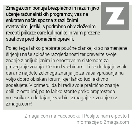
Zmaga.com ponuja brezplačno in razumljivo
učenje računalniških programov, vas na
enkraten način spozna z različnimi
svetovnimi jeziki, s podrobno obrazloženimi
recepti prikaže čare kulinarike in vam prežene
strahove pred domačimi opravili.
Poleg tega lahko prebirate poučne članke, ki so namenjene
širjenju naše splošne razgledanosti ter preverite svoje
znanje z priljubljenim in enostavnim sistemom za
preverjanje znanja. Če med vsebinami, ki se dodajajo vsak
dan, ne najdete želenega znanja, je za vaša vprašanja na
voljo dobro obiskan forum, kjer lahko tudi aktivno
sodelujete. V primeru, da bi radi svoje praktično znanje
delili z ostalimi, pa to lahko storite preko preprostega
vmesnika za dodajanje vsebin. Zmagajte z znanjem z
Zmaga.com!
Zmaga.com na Facebooku
|
Pošljite nam e-pošto
|
Informacije o Zmaga.com