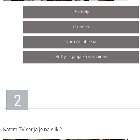
Prijatelji
Urgenca
Noro zaljubljena
Buffy, izganjalka vampirjev
2
Katera TV serija je na sliki?