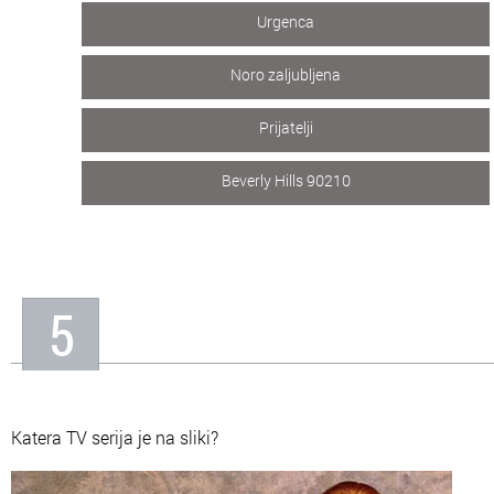
Urgenca
Noro zaljubljena
Prijatelji
Beverly Hills 90210
5
Katera TV serija je na sliki?