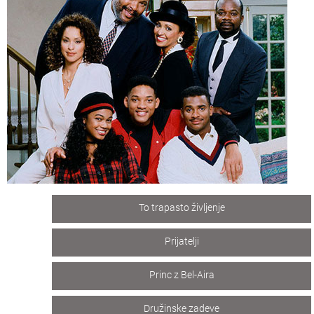
To trapasto življenje
Prijatelji
Princ z Bel-Aira
Družinske zadeve