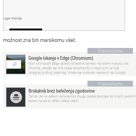
možnost zna biti marsikomu všeč.
Priporočamo
Google iskanje v Edge (Chromium)
Novi Microsoft Edge spletni brskalnik temelji na istem motorju kot
Chrome, vendar pa ima nekaj sprememb in med njimi je tudi
integracija Bing iskalnika. Imate pa možnost nastaviti na Google.
Priporočamo
Brskalnik brez beleženja zgodovine
Želite, da na vašem računalniku druga oseba dostopa do svojih osebnih
strani, ne da bi lahko videla vaše?