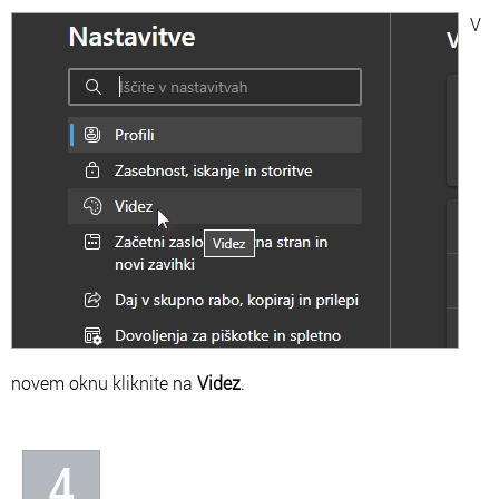
V
novem oknu kliknite na
Videz
.
4