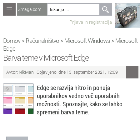
Zmaga.com
Računalništvo
Prijava in registracija
Jeziki
Recepti
Domov
>
Računalništvo
>
Microsoft Windows
>
Microsoft
Edge
Naredi sam
Barva teme v Microsoft Edge
Forum
Avtor:
NikMan
| Objavljeno: dne 13. september 2021, 12:09
Preverjanje znanja
Edge se razvija hitro in ponuja
uporabnikov vedno več uporabnih
Sv
Sveže teme na forumu
možnosti. Spoznajte, kako se lahko
spremeni barva teme.
Po
Povezave
Čl
Članki
So
Objavljanje vsebin