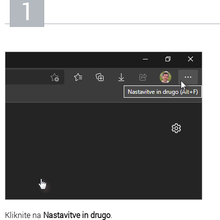
1
In
Informacije o nas
Kliknite na
Nastavitve in drugo
.