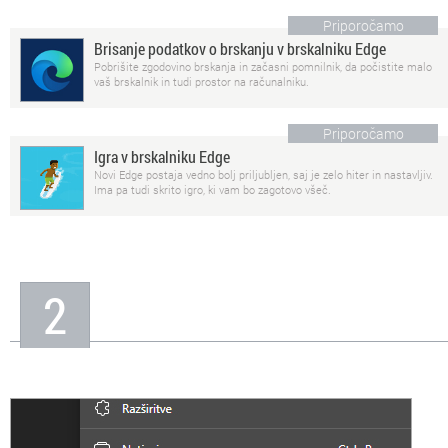
Priporočamo
Brisanje podatkov o brskanju v brskalniku Edge
Pobrišite zgodovino brskanja in začasni pomnilnik, da počistite malo
vaš brskalnik in tudi prostor na računalniku.
Priporočamo
Igra v brskalniku Edge
Novi Edge postaja vedno bolj priljubljen, saj je zelo hiter in nastavljiv.
Ima pa tudi skrito igro, ki vam bo zagotovo všeč.
2