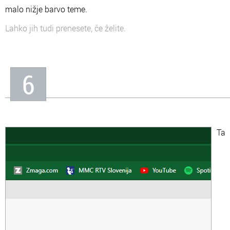
malo nižje barvo teme.
Lahko jih tudi prenesete, če želite.
6
Ta