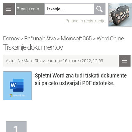
Zmaga.com
Računalništvo
Prijava in registracija
Jeziki
Recepti
Domov
>
Računalništvo
>
Microsoft 365
>
Word Online
Tiskanje dokumentov
Naredi sam
Avtor:
NikMan
| Objavljeno: dne 16. marec 2022, 12:03
Forum
Spletni Word zna tudi tiskati dokumente
Preverjanje znanja
ali pa celo ustvarjati PDF datoteke.
Sv
Sveže teme na forumu
Po
Povezave
Čl
Članki
1
So
Objavljanje vsebin