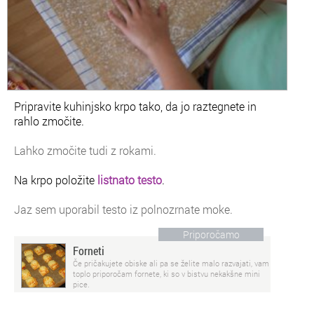
Pripravite kuhinjsko krpo tako, da jo raztegnete in
rahlo zmočite.
Lahko zmočite tudi z rokami.
Na krpo položite
listnato testo
.
Jaz sem uporabil testo iz polnozrnate moke.
Priporočamo
Forneti
Če pričakujete obiske ali pa se želite malo razvajati, vam
toplo priporočam fornete, ki so v bistvu nekakšne mini
pice.