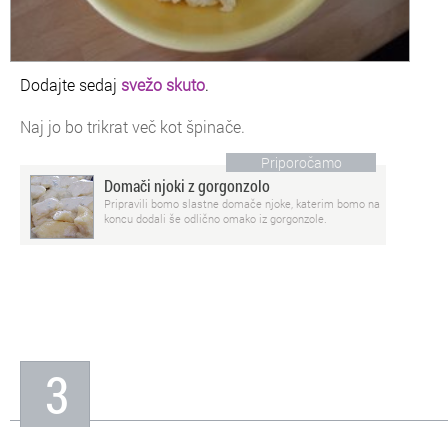
Dodajte sedaj
svežo skuto
.
Naj jo bo trikrat več kot špinače.
Priporočamo
Domači njoki z gorgonzolo
Pripravili bomo slastne domače njoke, katerim bomo na
koncu dodali še odlično omako iz gorgonzole.
3