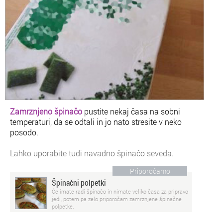
Zamrznjeno špinačo
pustite nekaj časa na sobni
temperaturi, da se odtali in jo nato stresite v neko
posodo.
Lahko uporabite tudi navadno špinačo seveda.
Priporočamo
Špinačni polpetki
Če imate radi špinačo in nimate veliko časa za pripravo
jedi, potem pa zelo priporočam zamrznjene špinačne
polpetke.