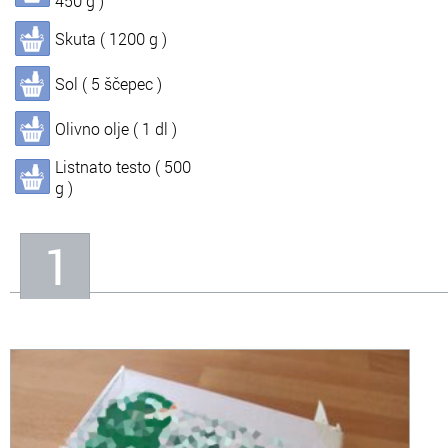
450 g )
Skuta ( 1200 g )
In
Informacije o nas
Sol ( 5 ščepec )
Olivno olje ( 1 dl )
Listnato testo ( 500
g )
1