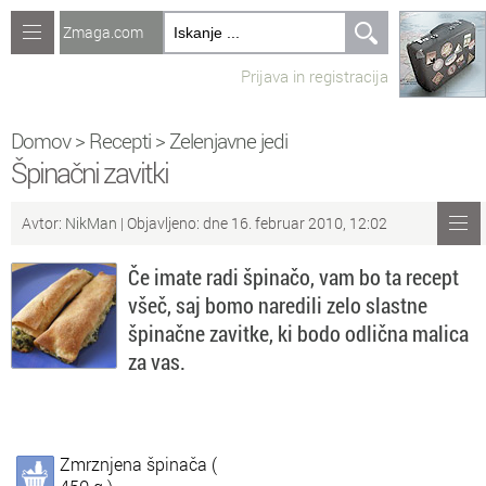
Zmaga.com
Računalništvo
Prijava in registracija
Jeziki
Recepti
Domov
>
Recepti
>
Zelenjavne jedi
Špinačni zavitki
Naredi sam
Avtor:
NikMan
| Objavljeno: dne 16. februar 2010, 12:02
Forum
Če imate radi špinačo, vam bo ta recept
Preverjanje znanja
všeč, saj bomo naredili zelo slastne
špinačne zavitke, ki bodo odlična malica
Sv
Sveže teme na forumu
za vas.
Po
Povezave
Čl
Članki
Zmrznjena špinača (
So
Objavljanje vsebin