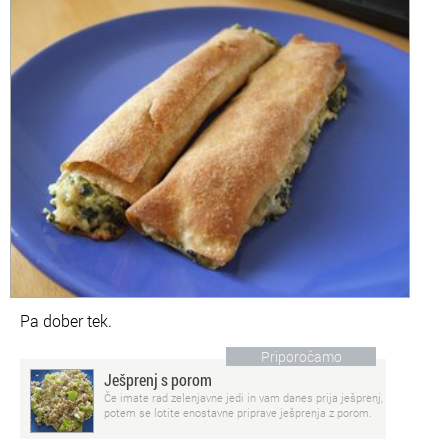
Pa dober tek.
Priporočamo
Ješprenj s porom
Če imate rad zelenjavne jedi in vam danes prija ješprenj,
potem se lotite enostavne priprave ješprenja z porom.