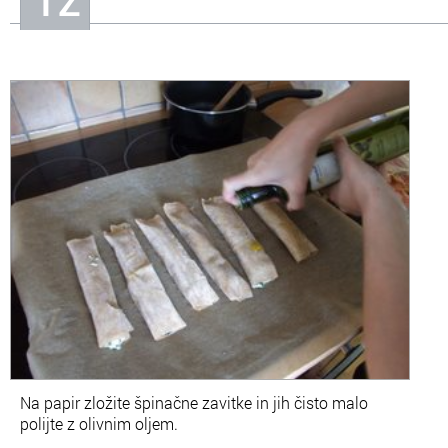
Na papir zložite špinačne zavitke in jih čisto malo
polijte z olivnim oljem.