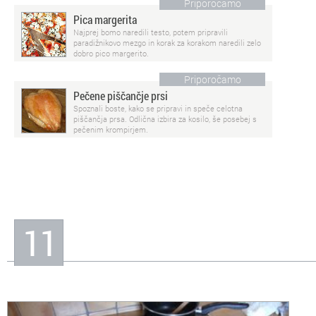
Priporočamo
Pica margerita
Najprej bomo naredili testo, potem pripravili
paradižnikovo mezgo in korak za korakom naredili zelo
dobro pico margerito.
Priporočamo
Pečene piščančje prsi
Spoznali boste, kako se pripravi in speče celotna
piščančja prsa. Odlična izbira za kosilo, še posebej s
pečenim krompirjem.
11