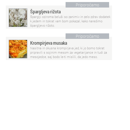
Priporočamo
Špargljeva rižota
Šparglji oziroma beluši so zanimiv in zelo zdrav dodatek
k jedem in tokrat vam bom pokazal, kako naredimo
špargljevo rižoto.
Priporočamo
Krompirjeva musaka
Nasitna in okusna krompirjeva jed, ki jo bomo tokrat
pripravili s sojinim mesom za vegetarijance in tudi za
mesojedce, saj bodo le-ti mislili, da jedo meso.