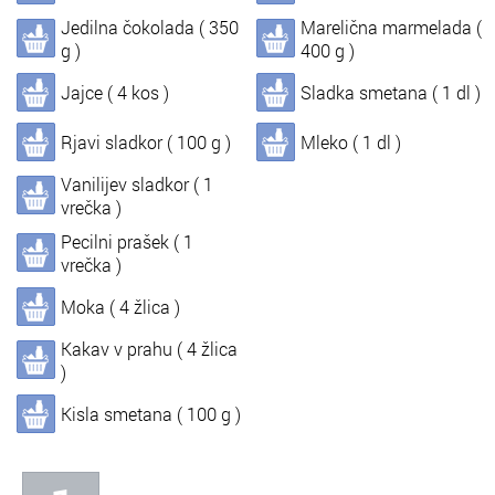
Jedilna čokolada ( 350
Marelična marmelada (
In
Informacije o nas
g )
400 g )
Jajce ( 4 kos )
Sladka smetana ( 1 dl )
Rjavi sladkor ( 100 g )
Mleko ( 1 dl )
Vanilijev sladkor ( 1
vrečka )
Pecilni prašek ( 1
vrečka )
Moka ( 4 žlica )
Kakav v prahu ( 4 žlica
)
Kisla smetana ( 100 g )