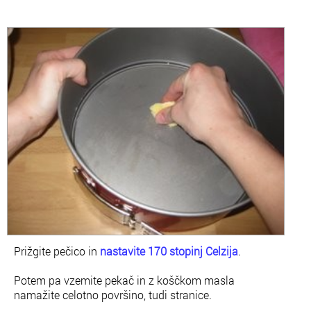
Prižgite pečico in
nastavite 170 stopinj Celzija
.
Potem pa vzemite pekač in z koščkom masla
namažite celotno površino, tudi stranice.