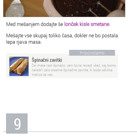
Med mešanjem dodajte še
lonček kisle smetane
.
Mešajte vse skupaj toliko časa, dokler ne bo postala
lepa rjava masa.
Priporočamo
Špinačni zavitki
Če imate radi špinačo, vam bo ta recept všeč, saj bomo
naredili zelo slastne špinačne zavitke, ki bodo odlična
malica za vas.
9