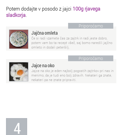
Potem dodajte v posodo z jajci
100g rjavega
sladkorja
.
Priporočamo
Jajčna omleta
Če si radi vzamete čas za zajtrk in radi jeste dobro,
potem vam bo ta recept všeč, saj bomo naredili jajčno
omleto in dodali peteršilj.
Priporočamo
Jajce na oko
Jajce na oko je eden najbolj pogostih zajtrkov pri nas in
menimo, da je tudi eno bolj zdravih. Nekateri ga znate,
nekateri pa ne znate pripraviti.
4