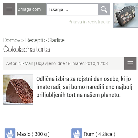
Zmaga.com
Računalništvo
Prijava in registracija
Jeziki
Recepti
Domov
>
Recepti
>
Sladice
Čokoladna torta
Naredi sam
Avtor:
NikMan
| Objavljeno: dne 15. marec 2010, 12:03
Forum
Odlična izbira za rojstni dan osebe, ki jo
Preverjanje znanja
imate radi, saj bomo naredili eno najbolj
priljubljenih tort na našem planetu.
Sv
Sveže teme na forumu
Po
Povezave
Čl
Članki
Maslo ( 300 g )
Rum ( 4 žlica )
So
Objavljanje vsebin