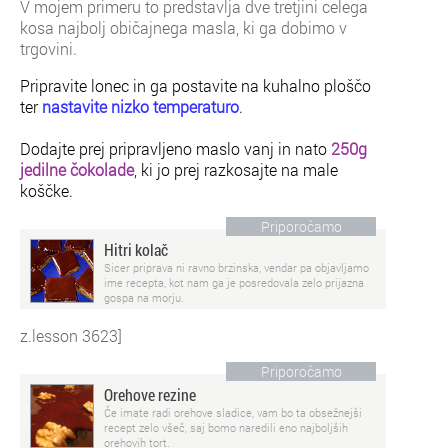
V mojem primeru to predstavlja dve tretjini celega
kosa najbolj običajnega masla, ki ga dobimo v
trgovini.
Pripravite lonec in ga postavite na kuhalno ploščo
ter
nastavite nizko temperaturo
.
Dodajte prej pripravljeno maslo vanj in nato
250g
jedilne čokolade
, ki jo prej razkosajte na male
koščke.
Priporočamo
Hitri kolač
Sicer priprava ni ravno brzinska, vendar pa objavljamo
ime recepta, kot nam ga je posredovala zelo prijazna
gospa na morju.
z.lesson 3623]
Priporočamo
Orehove rezine
Če imate radi orehove sladice, vam bo ta obsežnejši
recept zelo všeč, saj bomo naredili eno najboljših
orehovih tort.