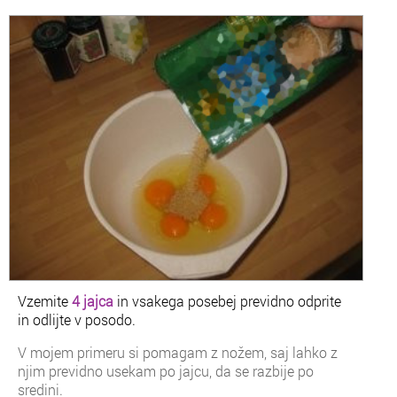
Vzemite
4 jajca
in vsakega posebej previdno odprite
in odlijte v posodo.
V mojem primeru si pomagam z nožem, saj lahko z
njim previdno usekam po jajcu, da se razbije po
sredini.