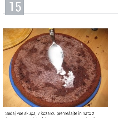
15
Sedaj vse skupaj v kozarcu premešajte in nato z