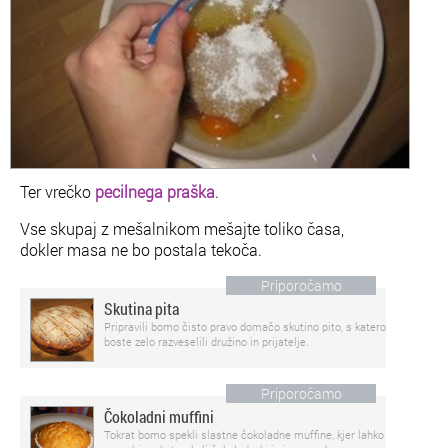
Ter vrečko
pecilnega praška
.
Vse skupaj z mešalnikom mešajte toliko časa,
dokler masa ne bo postala tekoča.
Priporočamo
Skutina pita
Pripravili bomo čisto pravo domačo skutino pito, s katero
boste zelo razveselili družino in prijatelje.
Priporočamo
Čokoladni muffini
Tokrat bomo spekli slastne čokoladne muffine, kjer lahko