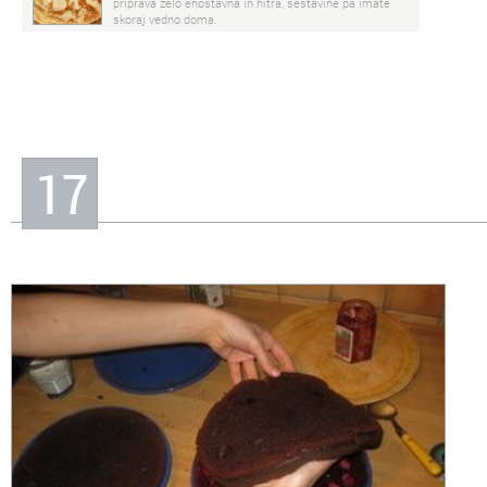
priprava zelo enostavna in hitra, sestavine pa imate
skoraj vedno doma.
17