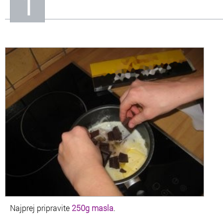
1
Najprej pripravite
250g masla
.