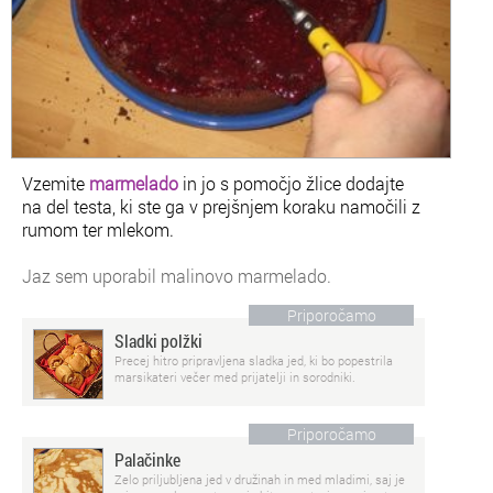
Vzemite
marmelado
in jo s pomočjo žlice dodajte
na del testa, ki ste ga v prejšnjem koraku namočili z
rumom ter mlekom.
Jaz sem uporabil malinovo marmelado.
Priporočamo
Sladki polžki
Precej hitro pripravljena sladka jed, ki bo popestrila
marsikateri večer med prijatelji in sorodniki.
Priporočamo
Palačinke
Zelo priljubljena jed v družinah in med mladimi, saj je