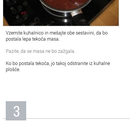
Vzemite kuhalnico in mešajte obe sestavini, da bo
postala lepa tekoča masa.
Pazite, da se masa
ne bo
zažgala.
Ko bo postala tekoča, jo takoj odstranite iz kuhalne
plošče.
3