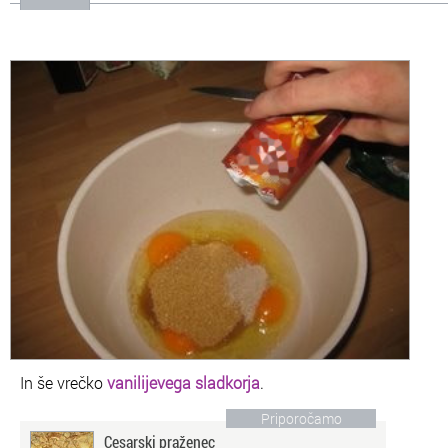
In še vrečko
vanilijevega sladkorja
.
Priporočamo
Cesarski praženec