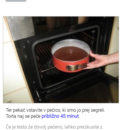
Ter pekač vstavite v pečico, ki smo jo prej segreli.
Torta naj se peče
približno 45 minut
.
Če je testo že dovolj pečeno, lahko preizkusite z