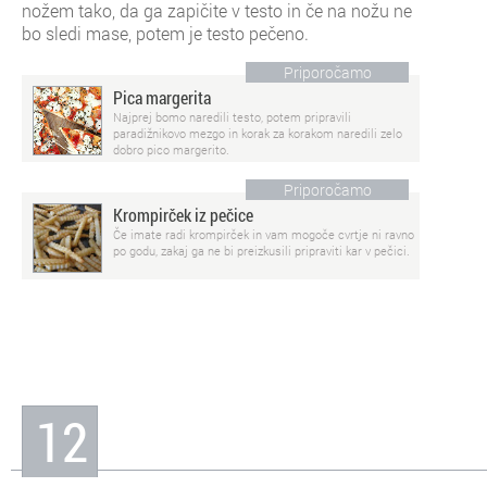
nožem tako, da ga zapičite v testo in če na nožu ne
bo sledi mase, potem je testo pečeno.
Priporočamo
Pica margerita
Najprej bomo naredili testo, potem pripravili
paradižnikovo mezgo in korak za korakom naredili zelo
dobro pico margerito.
Priporočamo
Krompirček iz pečice
Če imate radi krompirček in vam mogoče cvrtje ni ravno
po godu, zakaj ga ne bi preizkusili pripraviti kar v pečici.
12