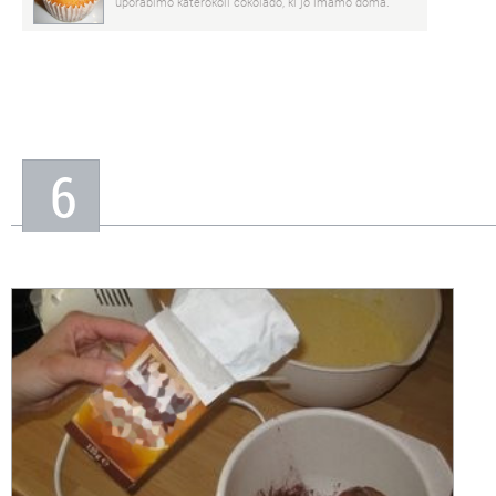
uporabimo katerokoli čokolado, ki jo imamo doma.
6