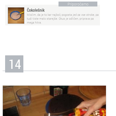
Priporočamo
Čokolešnik
Mislim, da je to kar najbolj pogosta jed za vse otroke, pa
tudi tiste malo starejše. Okus je odličen, priprava pa
mega hitra.
14