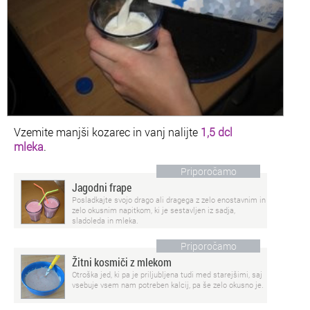
Vzemite manjši kozarec in vanj nalijte
1,5 dcl
mleka
.
Priporočamo
Jagodni frape
Posladkajte svojo drago ali dragega z zelo enostavnim in
zelo okusnim napitkom, ki je sestavljen iz sadja,
sladoleda in mleka.
Priporočamo
Žitni kosmiči z mlekom
Otroška jed, ki pa je priljubljena tudi med starejšimi, saj
vsebuje vsem nam potreben kalcij, pa še zelo okusno je.