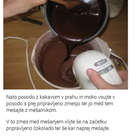
Nato posodo z kakavom v prahu in moko vsujte v
posodo s prej pripravljeno zmesjo ter jo med tem
mešajte z mešalnikom.
V to zmes med mešanjem vlijte še na začetku
pripravljeno čokolado ter še kar naprej mešajte.