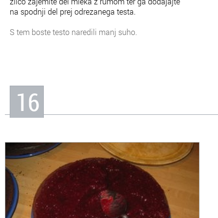
žlico zajemite del mleka z rumom ter ga dodajajte
na spodnji del prej odrezanega testa.
S tem boste testo naredili manj suho.
16