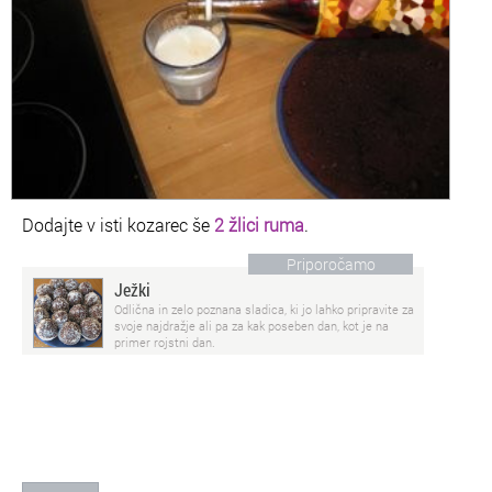
Dodajte v isti kozarec še
2 žlici ruma
.
Priporočamo
Ježki
Odlična in zelo poznana sladica, ki jo lahko pripravite za
svoje najdražje ali pa za kak poseben dan, kot je na
primer rojstni dan.