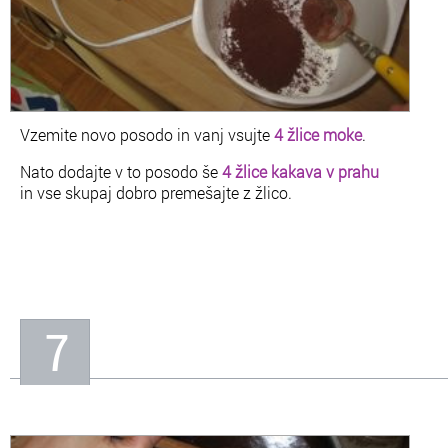
Vzemite novo posodo in vanj vsujte
4 žlice moke
.
Nato dodajte v to posodo še
4 žlice kakava v prahu
in vse skupaj dobro premešajte z žlico.
7