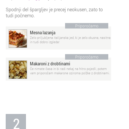
Spodnji del špargljev je precej neokusen, zato to
tudi počnemo.
Priporočamo
Mesna lazanja
Zelo priljubljena italijanska jed, ki je zelo okusna, nasitna
in tudi dobro izgleda!
Priporočamo
Makaroni z drobtinami
Če nimate časa in bi radi nekaj na hitro pojedli, potem
vam priporočam makarone oziroma polžke z drobtinami.
2