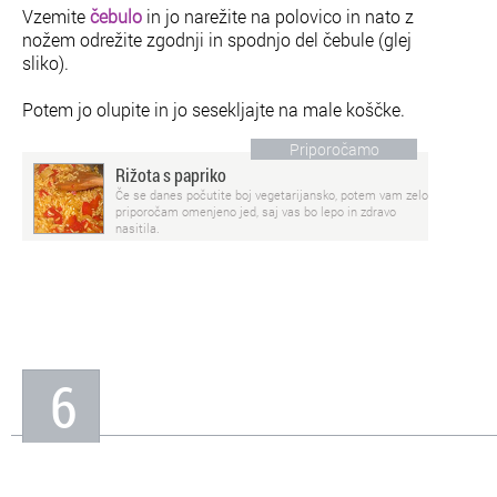
Vzemite
čebulo
in jo narežite na polovico in nato z
nožem odrežite zgodnji in spodnjo del čebule (glej
sliko).
Potem jo olupite in jo sesekljajte na male koščke.
Priporočamo
Rižota s papriko
Če se danes počutite boj vegetarijansko, potem vam zelo
priporočam omenjeno jed, saj vas bo lepo in zdravo
nasitila.
6