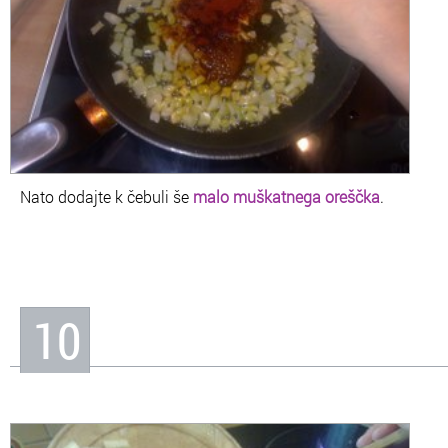
Nato dodajte k čebuli še
malo muškatnega oreščka
.
10