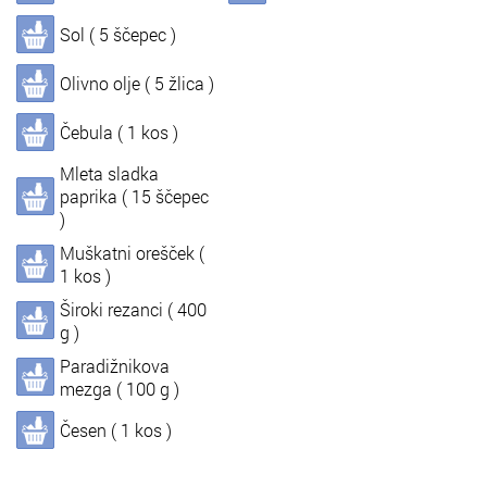
Sol ( 5 ščepec )
In
Informacije o nas
Olivno olje ( 5 žlica )
Čebula ( 1 kos )
Mleta sladka
paprika ( 15 ščepec
)
Muškatni orešček (
1 kos )
Široki rezanci ( 400
g )
Paradižnikova
mezga ( 100 g )
Česen ( 1 kos )