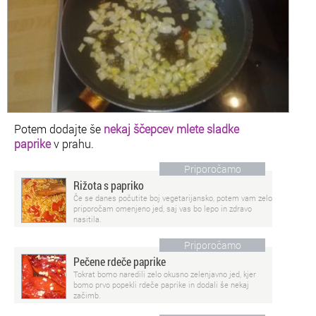
Potem dodajte še
nekaj ščepcev mlete sladke
paprike
v prahu.
Priporočamo
Rižota s papriko
Če se danes počutite boj vegetarijansko, potem vam zelo
priporočam omenjeno jed, saj vas bo lepo in zdravo
nasitila.
Priporočamo
Pečene rdeče paprike
Tokrat bomo naredili zelo okusno zelenjavno jed, kjer
bomo prvo popekli rdeče paprike in dodali še nekaj
začimb.