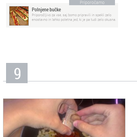
Priporočamo
Polnjene bučke
Priporočljivo za vse, saj bomo pripravili in spekli zelo
enostavno in lahko poletna jed, ki je pa tudi zelo okusna.
9