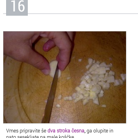
16
Vmes pripravite še
dva stroka česna
,
ga olupite in
nato sesekljate na male koščke.