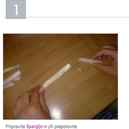
1
Pripravite
šparglje
in jih prepolovite.