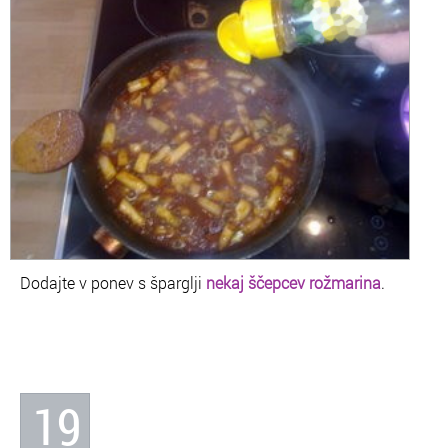
Dodajte v ponev s šparglji
nekaj ščepcev rožmarina
.
19