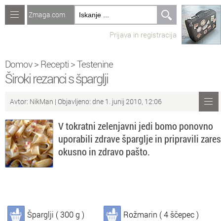
Zmaga.com
Računalništvo
Prijava in registracija
Jeziki
Recepti
Domov
>
Recepti
>
Testenine
Široki rezanci s šparglji
Naredi sam
Avtor:
NikMan
| Objavljeno: dne 1. junij 2010, 12:06
Forum
V tokratni zelenjavni jedi bomo ponovno
Preverjanje znanja
uporabili zdrave šparglje in pripravili zares
okusno in zdravo pašto.
Sv
Sveže teme na forumu
Po
Povezave
Čl
Članki
Šparglji ( 300 g )
Rožmarin ( 4 ščepec )
So
Objavljanje vsebin