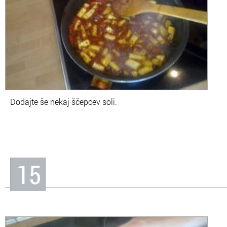
Dodajte še
nekaj ščepcev soli
.
15