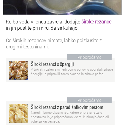
Ko bo voda v loncu zavrela, dodajte
široke rezance
in jih pustite pri miru, da se kuhajo.
Če širokih rezancev nimate, lahko poizkusite z
drugimi testeninami.
Priporočamo
Široki rezanci s šparglji
V tokratni zelenjavni jedi bomo ponovno uporabili zdrave
šparglje in pripravili zares okusno in zdravo pašto.
Priporočamo
Široki rezanci z paradižnikovim pestom
Naredili bomo okusno jed, katere priprava je zelo
enostavna in jo priporočamo vsem, ki nimajo časa ali
volje za kaj večjega.