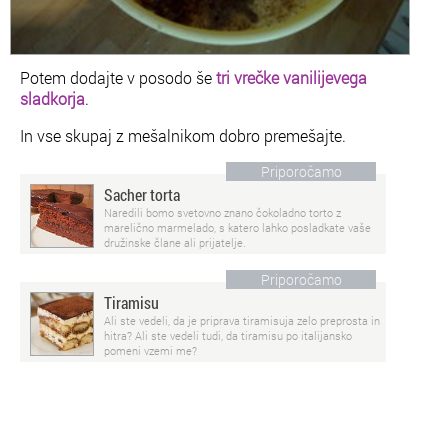
Potem dodajte v posodo še
tri vrečke vanilijevega
sladkorja
.
In vse skupaj z mešalnikom dobro premešajte.
Priporočamo
Sacher torta
Naredili bomo svetovno znano čokoladno torto z
marelično marmelado, s katero lahko posladkate vaše
družinske člane ali prijatelje.
Priporočamo
Tiramisu
Ali ste vedeli, da je priprava tiramisuja zelo preprosta in
hitra? Ali ste vedeli tudi, da tiramisu po italijansko
pomeni vzemi me?