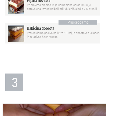
Pijana nevesta
Pripravimo sladico, ki je namenjena odraslim in je
gotovo ena izmed najbolj priljubljenih sladic v Sloveniji.
Priporočamo
Babičina dobrota
Potrebujemo pecivo na hitro? Tukaj je enostaven, okusen
in relativno hiter recept.
3