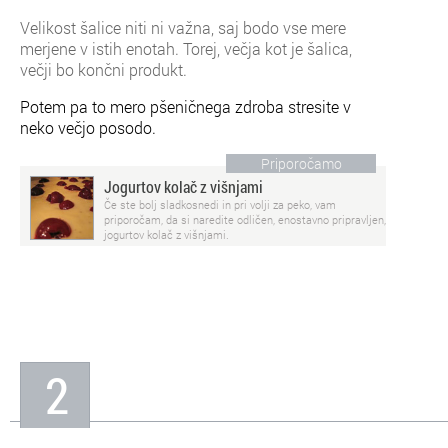
Velikost šalice niti ni važna, saj bodo vse mere
merjene v istih enotah. Torej, večja kot je šalica,
večji bo končni produkt.
Potem pa to mero pšeničnega zdroba stresite v
neko večjo posodo.
Priporočamo
Jogurtov kolač z višnjami
Če ste bolj sladkosnedi in pri volji za peko, vam
priporočam, da si naredite odličen, enostavno pripravljen,
jogurtov kolač z višnjami.
2