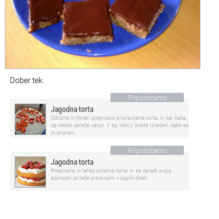
Dober tek.
Priporočamo
Jagodna torta
Odlična in hkrati preprosto pripravljena torta, ki kar čaka,
da nekdo zareže vanjo. V tej lekciji boste izvedeli, kako se
jo pripravi.
Priporočamo
Jagodna torta
Preprosta in lahko poletna torta, ki se zaradi svoje
sočnosti prileže predvsem v toplih dneh.