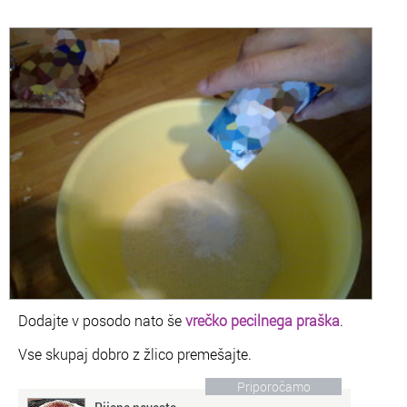
Dodajte v posodo nato še
vrečko pecilnega praška
.
Vse skupaj dobro z žlico premešajte.
Priporočamo