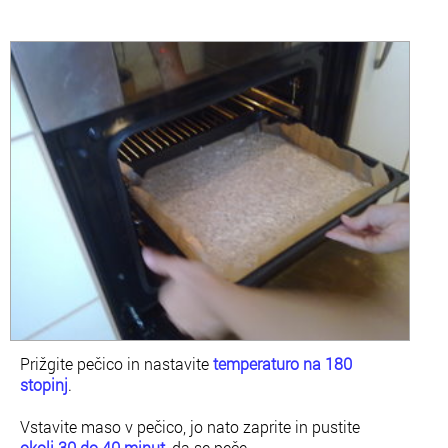
Prižgite pečico in nastavite
temperaturo na 180
stopinj
.
Vstavite maso v pečico, jo nato zaprite in pustite
okoli 30 do 40 minut
, da se peče.