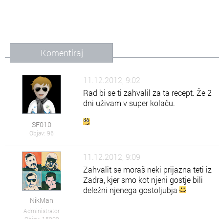
Komentiraj
11.12.2012, 9:02
Rad bi se ti zahvalil za ta recept. Že 2
dni uživam v super kolaču.
SF010
Objav: 96
11.12.2012, 9:09
Zahvalit se moraš neki prijazna teti iz
Zadra, kjer smo kot njeni gostje bili
deležni njenega gostoljubja
NikMan
Administrator