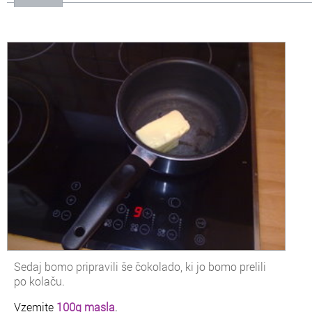
Sedaj bomo pripravili še čokolado, ki jo bomo prelili
po kolaču.
Vzemite
100g masla
.