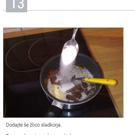
13
Dodajte še
žlico sladkorja
.