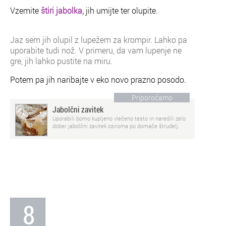
Vzemite
štiri jabolka,
jih umijte ter olupite.
Jaz sem jih olupil z lupežem za krompir. Lahko pa
uporabite tudi nož. V primeru, da vam lupenje ne
gre, jih lahko pustite na miru.
Potem pa jih naribajte v eko novo prazno posodo.
Priporočamo
Jabolčni zavitek
Uporabili bomo kupljeno vlečeno testo in naredili zelo
dober jabolčni zavitek oziroma po domače štrudelj.
8