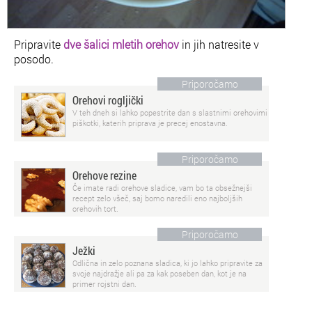
Pripravite
dve šalici mletih orehov
in jih natresite v
posodo.
Priporočamo
Orehovi rogljički
V teh dneh si lahko popestrite dan s slastnimi orehovimi
piškotki, katerih priprava je precej enostavna.
Priporočamo
Orehove rezine
Če imate radi orehove sladice, vam bo ta obsežnejši
recept zelo všeč, saj bomo naredili eno najboljših
orehovih tort.
Priporočamo
Ježki
Odlična in zelo poznana sladica, ki jo lahko pripravite za
svoje najdražje ali pa za kak poseben dan, kot je na
primer rojstni dan.