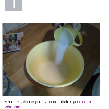
1
Vzemite šalico in jo do vrha napolnite s
pšeničnim
zdrobom
.