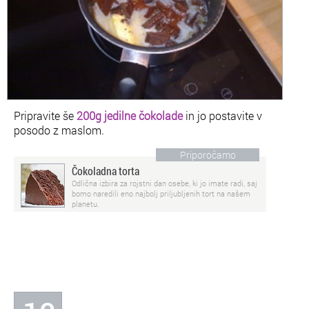
Pripravite še
200g jedilne čokolade
in jo postavite v
posodo z maslom.
Priporočamo
Čokoladna torta
Odlična izbira za rojstni dan osebe, ki jo imate radi, saj
bomo naredili eno najbolj priljubljenih tort na našem
planetu.