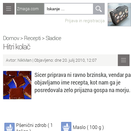
Zmaga.com
Računalništvo
Prijava in registracija
Jeziki
Recepti
Domov
>
Recepti
>
Sladice
Hitri kolač
Naredi sam
Avtor:
NikMan
| Objavljeno: dne 20. julij 2010, 12:07
Forum
Sicer priprava ni ravno brzinska, vendar pa
Preverjanje znanja
objavljamo ime recepta, kot nam ga je
posredovala zelo prijazna gospa na morju.
Sv
Sveže teme na forumu
Po
Povezave
Čl
Članki
Pšenični zdrob ( 1
Maslo ( 100 g )
So
Objavljanje vsebin