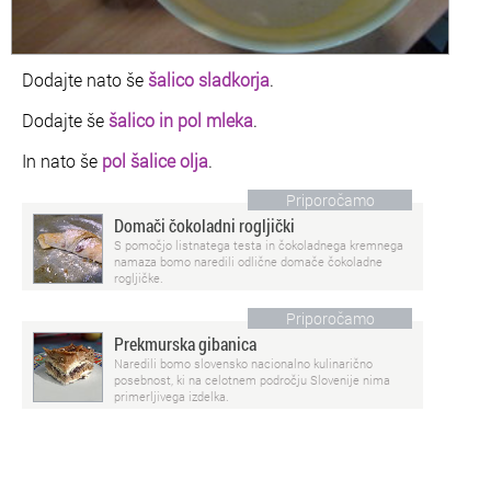
Dodajte nato še
šalico sladkorja
.
Dodajte še
šalico in pol mleka
.
In nato še
pol šalice olja
.
Priporočamo
Domači čokoladni rogljički
S pomočjo listnatega testa in čokoladnega kremnega
namaza bomo naredili odlične domače čokoladne
rogljičke.
Priporočamo
Prekmurska gibanica
Naredili bomo slovensko nacionalno kulinarično
posebnost, ki na celotnem področju Slovenije nima
primerljivega izdelka.