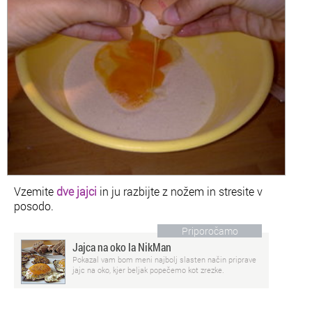
Vzemite
dve jajci
in ju razbijte z nožem in stresite v
posodo.
Priporočamo
Jajca na oko la NikMan
Pokazal vam bom meni najbolj slasten način priprave
jajc na oko, kjer beljak popečemo kot zrezke.