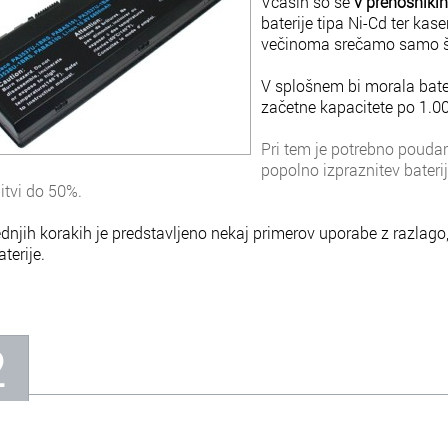
Včasih so se
v prenosnikih
baterije tipa Ni-Cd ter ka
večinoma srečamo samo še
V splošnem bi morala bater
začetne kapacitete po 1.00
Pri tem je potrebno poudari
popolno izpraznitev baterij
itvi do 50%.
dnjih korakih je predstavljeno nekaj primerov uporabe z razlago
terije.
2