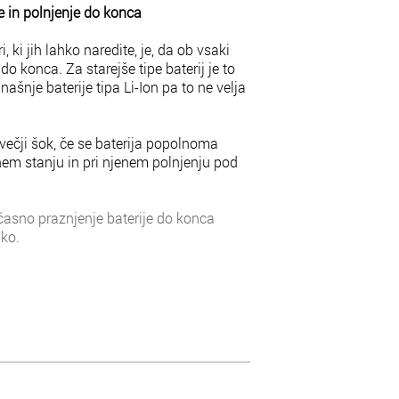
e in polnjenje do konca
 ki jih lahko naredite, je, da ob vsaki
do konca. Za starejše tipe baterij je to
anašnje baterije tipa Li-Ion pa to ne velja
 večji šok, če se baterija popolnoma
enem stanju in pri njenem polnjenju pod
asno praznjenje baterije do konca
dko.