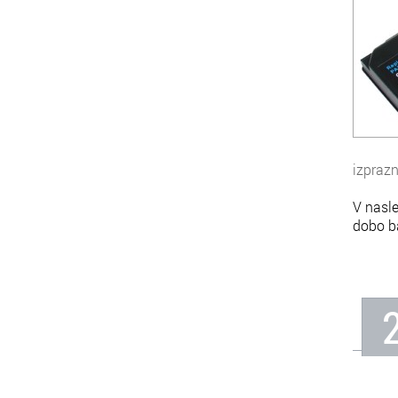
izprazn
V nasle
dobo ba