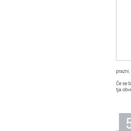
prazni,
Če se b
tja ob