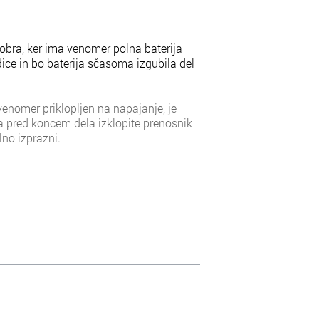
 dobra, ker ima venomer polna baterija
ice in bo baterija sčasoma izgubila del
venomer priklopljen na napajanje, je
sa pred koncem dela izklopite prenosnik
lno izprazni.