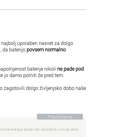
še najbolj uporaben nasvet za dolgo
a, da baterijo
povsem normalno
polnjenost baterije nikoli
ne pade pod
če jo damo polniti že pred tem.
 zagotovili dolgo življenjsko dobo naše
Priporočamo
trične energije porabi naš računalnik, z njo pa lahko