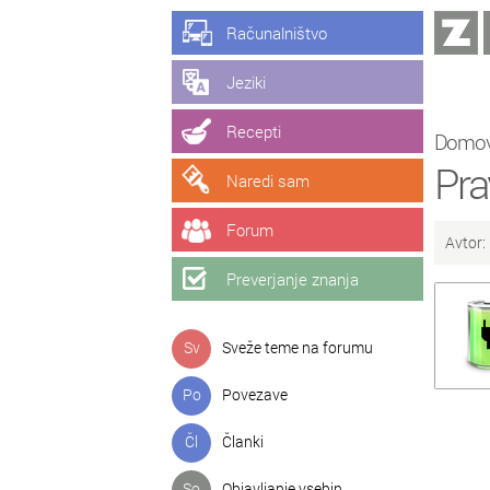
Računalništvo
Jeziki
Recepti
Domo
Pra
Naredi sam
Forum
Avtor:
Preverjanje znanja
Sv
Sveže teme na forumu
Po
Povezave
Čl
Članki
So
Objavljanje vsebin