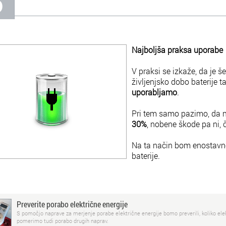
6
Najboljša praksa uporabe
V praksi se izkaže, da je 
življenjsko dobo baterije t
uporabljamo
.
Pri tem samo pazimo, da na
30%
, nobene škode pa ni, 
Na ta način bom enostavno
baterije.
Preverite porabo električne energije
S pomočjo naprave za merjenje porabe električne energije bomo preverili, koliko elek
pomerimo tudi porabo drugih naprav.