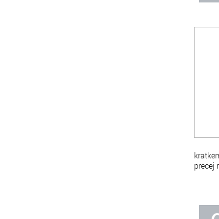
kratkem
precej 