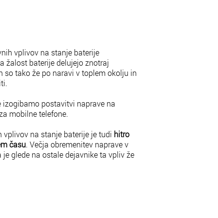
nih vplivov na stanje baterije
Na žalost baterije delujejo znotraj
n so tako že po naravi v toplem okolju in
ti.
se izogibamo postavitvi naprave na
za mobilne telefone.
vplivov na stanje baterije je tudi
hitro
kem času
. Večja obremenitev naprave v
je glede na ostale dejavnike ta vpliv že