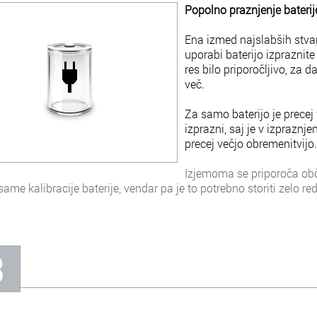
Popolno praznjenje baterij
Ena izmed najslabših stvari,
uporabi baterijo izpraznite 
res bilo priporočljivo, za d
več.
Za samo baterijo je precej
izprazni, saj je v izpraznj
precej večjo obremenitvijo.
Izjemoma se priporoča obč
same kalibracije baterije, vendar pa je to potrebno storiti zelo re
3