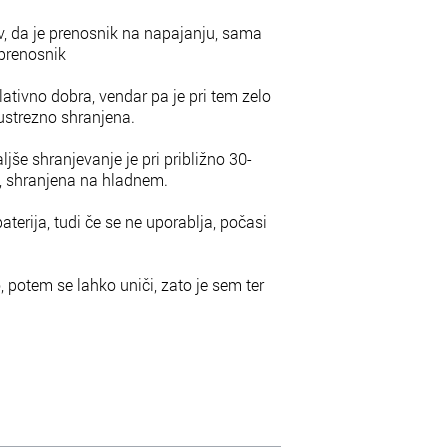
ev, da je prenosnik na napajanju, sama
 prenosnik
lativno dobra, vendar pa je pri tem zelo
ustrezno shranjena.
jše shranjevanje je pri približno 30-
e, shranjena na hladnem.
baterija, tudi če se ne uporablja, počasi
, potem se lahko uniči, zato je sem ter