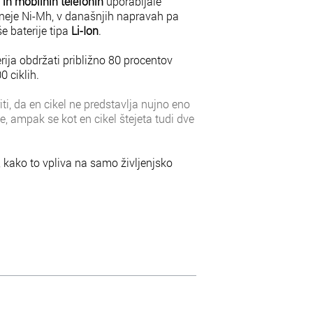
 in mobilnih telefonih
uporabljale
seneje Ni-Mh, v današnjih napravah pa
 baterije tipa
Li-Ion
.
ija obdržati približno 80 procentov
0 ciklih.
ti, da en cikel ne predstavlja nujno eno
e, ampak se kot en cikel štejeta tudi dve
, kako to vpliva na samo življenjsko