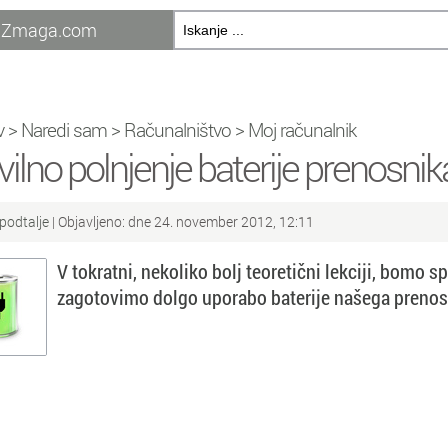
Zmaga.com
v
>
Naredi sam
>
Računalništvo
>
Moj računalnik
vilno polnjenje baterije prenosnika
podtalje
| Objavljeno: dne 24. november 2012, 12:11
V tokratni, nekoliko bolj teoretični lekciji, bomo 
zagotovimo dolgo uporabo baterije našega prenosn